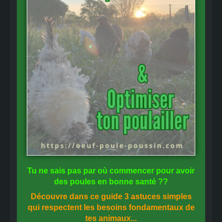
Tu ne sais pas
par où commencer
pour avoir
des
poules en bonne santé
??
Découvre dans ce guide
3 astuces simples
qui respectent les besoins fondamentaux de
tes animaux...