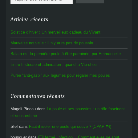
Articles récents
Solstice d’hiver : Un merveilleux cadeau du Vivant
Mauvaise nouvelle : il n’y aura pas de poussin…
Balata est la première poule à être parrainée, par Emmanuelle.
Entre tristesse et admiration : quand la Vie choisi.
Purée “anti-gaspi” aux légumes pour régaler mes poules
Commentaires récents
Magali Pineau
dans
La poule et ses poussins : un rôle fascinant
et sous-estimé
Stef
dans
Faut-il isoler une poule qui couve ? (CPAP #4)
bousquet
dans
Œil fermé, infection… Comment elles se sont