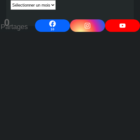
Publications
par
date
0
Partages
10
Cocott'Paradise
Progressons ensemble vers un avenir et un monde meilleurs !
---
contact@oeuf-poule-poussin.com
Accueil
La e-boutique OPP
La Farandole des Blogs : Ensemble vers un
monde meilleur
Élevage et productions
À propos
Contacte-moi !
Témoignages
CGV & RGPD
Plan du site
Copyright © 2026 Gaëlle.All rights reserved.