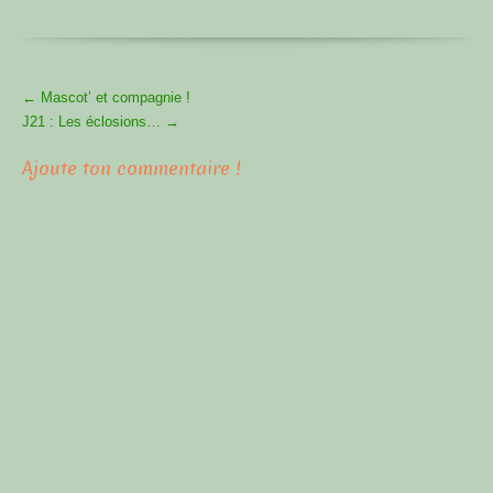
More
←
Mascot’ et compagnie !
Articles
J21 : Les éclosions…
→
Ajoute ton commentaire !