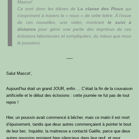
Mascot’.
Ce sont donc les élèves de
La classe des Pious
qui
s’expriment à travers le « nous » de cette lettre. À l’issue
de ces nouvelles, une vidéo, montrant
le suivi à
distance
pour gérer une partie des imprévus de ces
éclosions laborieuses et compliquées, du mieux que nous
le pouvions.
—–
Salut Mascot’,
Aujourd’hui était un grand JOUR, enfin … C’était la fin de la couvaison
artificielle et le début des éclosions : cette journée ne fut pas de tout
repos !
Hier, un poussin avait commencé à bêcher, mais ce matin il est mort
d’épuisement, tandis que deux autres commençaient à pointer le bout
de leur bec. Inquiète, la maitresse a contacté Gaëlle, parce que deux
autres poussins restaient bien silencieux dans leur œuf, et pour