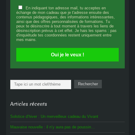
En indiquant ton adresse mail, tu acceptes en
échange de mon cadeau que je t'adresse ensuite des
contenus pédagogiques, des informations intéressantes,
ainsi que des offres personnalisées de formations. Tu
peux te désinscrire à tout moment à travers les liens de
désinscription prévus à cet effet. Je hais les spams : pas
d'inquiétude tes coordonnées restent uniquement entre
mes mains.
Oui je le veux !
Rechercher
Rechercher
Articles récents
Solstice d’hiver : Un merveilleux cadeau du Vivant
Mauvaise nouvelle : il n’y aura pas de poussin…