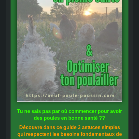
Tu ne sais pas
par où commencer
pour avoir
des
poules en bonne santé
??
Découvre dans ce guide
3 astuces simples
qui respectent les besoins fondamentaux de