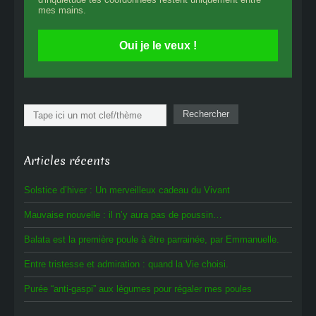
mes mains.
Oui je le veux !
Rechercher
Rechercher
Articles récents
Solstice d’hiver : Un merveilleux cadeau du Vivant
Mauvaise nouvelle : il n’y aura pas de poussin…
Balata est la première poule à être parrainée, par Emmanuelle.
Entre tristesse et admiration : quand la Vie choisi.
Purée “anti-gaspi” aux légumes pour régaler mes poules