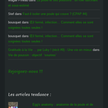
Magali Pineau
dans
La poule et ses poussins : un rôle fascinant
et sous-estimé
Stef
dans
Faut-il isoler une poule qui couve ? (CPAP #4)
bousquet
dans
Œil fermé, infection… Comment elles se sont
soignées toutes seules !
bousquet
dans
Œil fermé, infection… Comment elles se sont
soignées toutes seules !
Gratitude à la Vie ... par Luky ! (récit #9) - Une vie en mieux
dans
Vie de poussin : objectif ‘sourires’
Rejoignez-nous !!!
Les articles tendance :
Egg's anatomy : anatomie de la poule et de