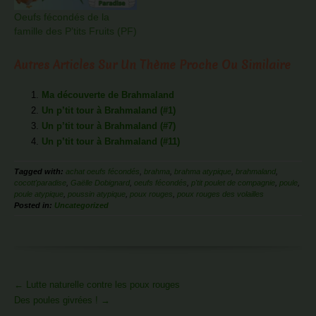
Oeufs fécondés de la
famille des P’tits Fruits (PF)
Autres Articles Sur Un Thème Proche Ou Similaire
Ma découverte de Brahmaland
Un p’tit tour à Brahmaland (#1)
Un p’tit tour à Brahmaland (#7)
Un p’tit tour à Brahmaland (#11)
Tagged with:
achat oeufs fécondés
,
brahma
,
brahma atypique
,
brahmaland
,
cocott'paradise
,
Gaëlle Dobignard
,
oeufs fécondés
,
p'tit poulet de compagnie
,
poule
,
poule atypique
,
poussin atypique
,
poux rouges
,
poux rouges des volailles
Posted in:
Uncategorized
More
←
Lutte naturelle contre les poux rouges
Articles
Des poules givrées !
→