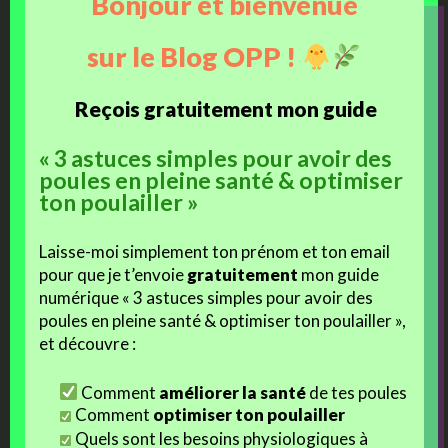
Bonjour et bienvenue
Je t’en reparlerai bientôt ! Je souhaite qu’il soit disponible
sur le Blog OPP !
en fin d’année, afin de pouvoir aider un maximum de
personnes à préparer sereinement la saison 2023, sans
Reçois gratuitement mon guide
se faire déborder par ces parasites nuisibles, ni voir leurs
poules mourir. Tout en évitant les produits chimiques
« 3 astuces simples pour avoir des
néfastes à l’environnement.
poules en pleine santé & optimiser
ton poulailler »
Je suis terriblement impatiente de te le présenter !!
Laisse-moi simplement ton prénom et ton email
pour que je t’envoie
gratuitement
mon guide
numérique « 3 astuces simples pour avoir des
poules en pleine santé & optimiser ton poulailler »,
et découvre :
Comment
améliorer la santé
de tes poules
Comment
optimiser ton poulailler
Quels sont les besoins physiologiques à