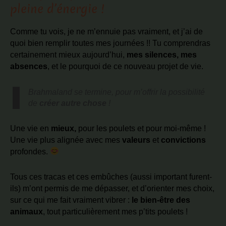
pleine d’énergie !
Comme tu vois, je ne m’ennuie pas vraiment, et j’ai de
quoi bien remplir toutes mes journées !! Tu comprendras
certainement mieux aujourd’hui,
mes silences, mes
absences
, et le pourquoi de ce nouveau projet de vie.
Brahmaland se termine, pour m’offrir la possibilité
de
créer autre chose
!
Une vie en
mieux,
pour les poulets et pour moi-même !
Une vie plus alignée avec mes
valeurs
et
convictions
profondes.
Tous ces tracas et ces embûches (aussi important furent-
ils) m’ont permis de me dépasser, et d’orienter mes choix,
sur ce qui me fait vraiment vibrer :
le bien-être des
animaux
, tout particulièrement mes p’tits poulets !