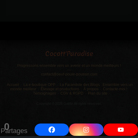
date
Cocott'Paradise
Progressons ensemble vers un avenir et un monde meilleurs !
---
contact@oeuf-poule-poussin.com
Accueil
La e-boutique OPP
La Farandole des Blogs : Ensemble vers un
monde meilleur
Élevage et productions
À propos
Contacte-moi !
Témoignages
CGV & RGPD
Plan du site
Copyright © 2026 Gaëlle.All rights reserved.
0
Partages