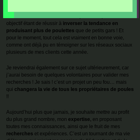
Tu le sais peut être, j’ai entamé il y a déjà 3 années, des
recherches sur le ratio Poule-Coq chez les poussins. Mon
objectif étant de réussir à
inverser la tendance en
produisant plus de poulettes
que de petits gars ! Et
pour le moment, tout cela est vraiment en bonne voie,
comme ont déjà pu en témoigner sur les réseaux sociaux
plusieurs de mes clients cette année.
Je reviendrai également sur ce sujet ultérieurement, car
j’aurai besoin de quelques volontaires pour valider mes
recherches ! Je sais ! c’est un projet un peu fou… mais
qui
changera la vie de tous les propriétaires de poules
!!
Aujourd’hui plus que jamais, je souhaite mettre
au profit
du plus grand nombre, mon
expertise,
en proposant
toutes mes connaissances, ainsi que le fruit de mes
recherches
et expériences. C’est un tournant de ma vie