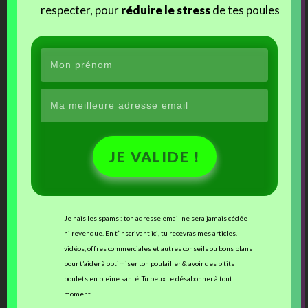
respecter, pour
réduire le stress
de tes poules
ça promet !!
JE VALIDE !
Je pousse la recherche encore plus loin
!!
Je hais les spams : ton adresse email ne sera jamais cédée
Cocott’Paradise va être également quelque chose
ni revendue. En t’inscrivant ici, tu recevras mes articles,
d’inédit et novateur
… En terme de conception,
vidéos, offres commerciales et autres conseils ou bons plans
d’organisation, de gestion de l’élevage, de
pour t’aider à optimiser ton poulailler & avoir des p’tits
production, etc. Et surtout je souhaite en faire un
poulets en pleine santé. Tu peux te désabonner à tout
centre expérimental
, sur plusieurs thématiques !!
moment.