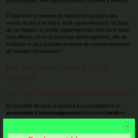
suis soulagée ! Mon pied va pouvoir cicatriser à présent.
C’était donc le moment de redessiner les plans des
enclos, du local de soins, et de reprendre aussi l’écriture
de ces lignes ! Je profite également pour faire du tri dans
mes affaires, en vu du prochain déménagement, afin de
m’alléger le plus possible en terme de matériel et nombre
de navettes nécessaires !
Des idées plein la tête !! Tu vas
adorer !!
Vigi-Poux : Un programme hors norme !!
En parallèle de quoi, je travaille à la conception d’un
programme d’accompagnement
totalement
inédit
et
novateur,
sur une
thématique qui m’est chère
, et que je
commence à bien maîtriser : la
gestion des poux
rouges
!