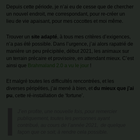
Depuis cette période, je n’ai eu de cesse que de chercher
un nouvel endroit, me correspondant, pour re-créer un
lieu de vie apaisant, pour mes cocottes et moi même.
Trouver un
site adapté
, à tous mes critères d’exigences,
n’a pas été possible. Dans l’urgence, j’ai alors rapatrié de
manière un peu précipitée, début 2021, les animaux sur
un terrain précaire et provisoire, en attendant mieux. C’est
ainsi que
Brahmaland 2.0 a vu le jour
!
Et malgré toutes les difficultés rencontrées, et les
diverses péripéties, j’ai mené à bien, et
du mieux que j’ai
pu
, cette ré-installation de ‘fortune’.
J’en profite, une nouvelle fois, pour remercier
publiquement, toutes les personnes ayant
contribué, au cours de l’année 2021, de quelque
façon que ce soit, à rendre cela possible.