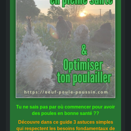
Tu ne sais pas
par où commencer
pour avoir
des
poules en bonne santé
??
Découvre dans ce guide
3 astuces simples
qui respectent les besoins fondamentaux de