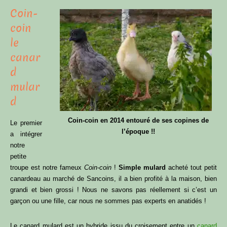
Coin-
coin
le
canar
d
mular
d
Coin-coin en 2014 entouré de ses copines de
Le premier
l’époque !!
a intégrer
notre
petite
troupe est notre fameux
Coin-coin
!
Simple mulard
acheté tout petit
canardeau au marché de Sancoins, il a bien profité à la maison, bien
grandi et bien grossi ! Nous ne savons pas réellement si c’est un
garçon ou une fille, car nous ne sommes pas experts en anatidés !
Le canard mulard est un hybride issu du croisement entre un
canard