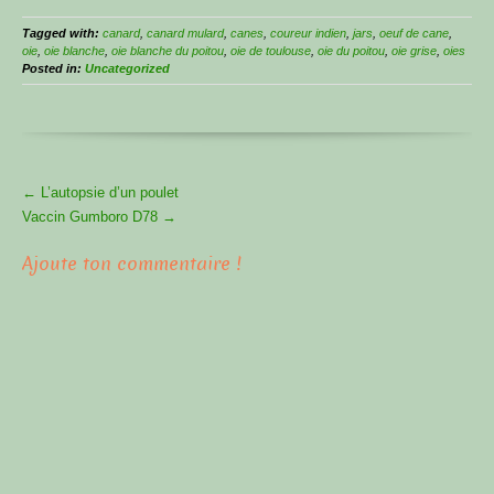
Tagged with:
canard
,
canard mulard
,
canes
,
coureur indien
,
jars
,
oeuf de cane
,
oie
,
oie blanche
,
oie blanche du poitou
,
oie de toulouse
,
oie du poitou
,
oie grise
,
oies
Posted in:
Uncategorized
More
←
L’autopsie d’un poulet
Articles
Vaccin Gumboro D78
→
Ajoute ton commentaire !