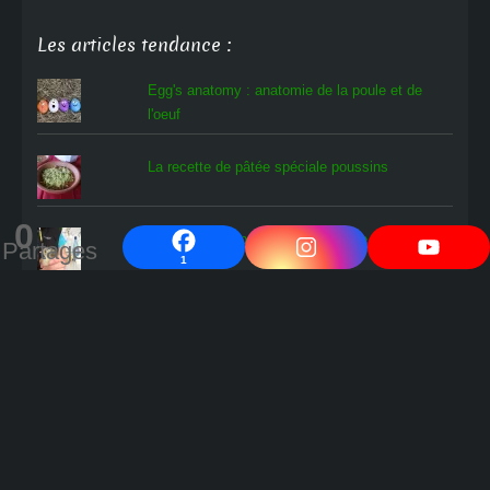
Les articles tendance :
Egg's anatomy : anatomie de la poule et de
l'oeuf
La recette de pâtée spéciale poussins
0
Que faire d'un poussin en détresse ?
Partages
1
L'oiseau rare
Comment savoir si les œufs en cours
d'incubation contiennent un poussin ?
Fabrication d'une éleveuse à poussins en 5
minutes !