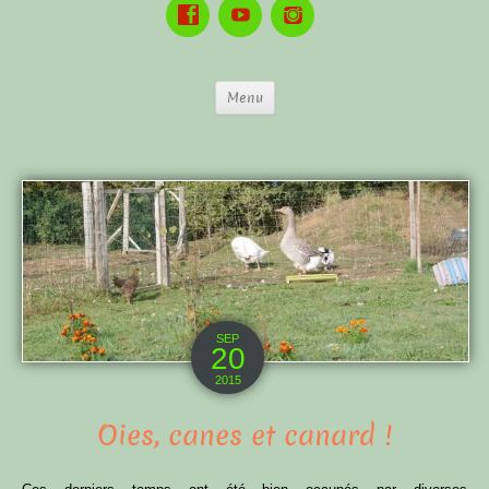
Menu
SEP
20
2015
Oies, canes et canard !