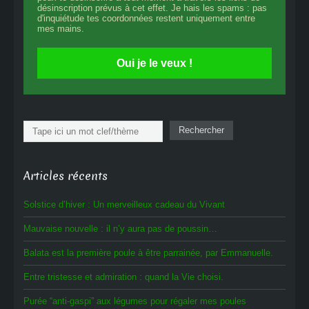
désinscription prévus à cet effet. Je hais les spams : pas
d'inquiétude tes coordonnées restent uniquement entre
mes mains.
Oui je le veux !
Rechercher
Rechercher
Articles récents
Solstice d’hiver : Un merveilleux cadeau du Vivant
Mauvaise nouvelle : il n’y aura pas de poussin…
Balata est la première poule à être parrainée, par Emmanuelle.
Entre tristesse et admiration : quand la Vie choisi.
Purée “anti-gaspi” aux légumes pour régaler mes poules