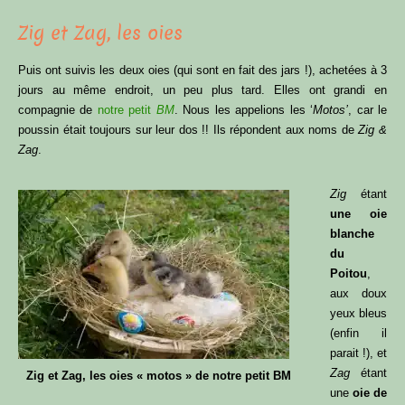
Zig et Zag, les oies
Puis ont suivis les deux oies (qui sont en fait des jars !), achetées à 3
jours au même endroit, un peu plus tard. Elles ont grandi en
compagnie de
notre petit
BM
. Nous les appelions les ‘
Motos’
, car le
poussin était toujours sur leur dos !! Ils répondent aux noms de
Zig &
Zag
.
Zig
étant
une oie
blanche
du
Poitou
,
aux doux
yeux bleus
(enfin il
parait !), et
Zag
étant
Zig et Zag, les oies « motos » de notre petit BM
une
oie de