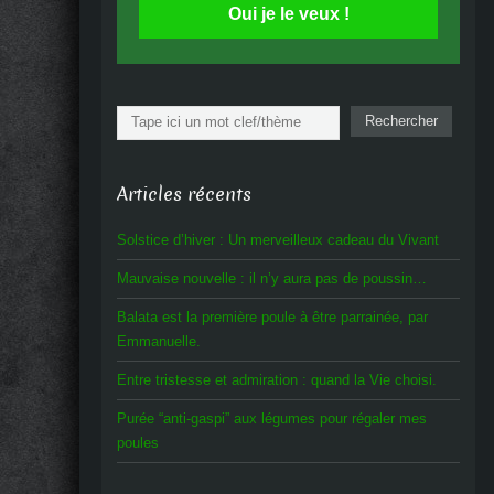
Oui je le veux !
Rechercher
Rechercher
Articles récents
Solstice d’hiver : Un merveilleux cadeau du Vivant
Mauvaise nouvelle : il n’y aura pas de poussin…
Balata est la première poule à être parrainée, par
Emmanuelle.
Entre tristesse et admiration : quand la Vie choisi.
Purée “anti-gaspi” aux légumes pour régaler mes
poules