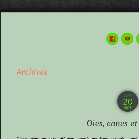
Archives
SEP
20
2015
Oies, canes et
Ces derniers temps ont été bien occupés par diverses (pré)occupat