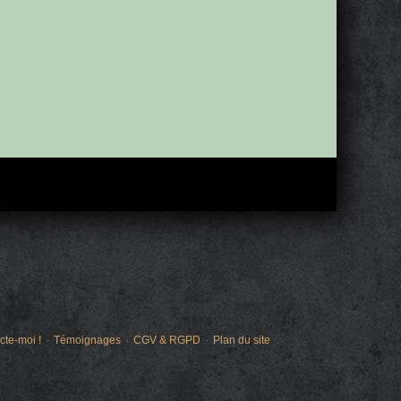
cte-moi !
Témoignages
CGV & RGPD
Plan du site