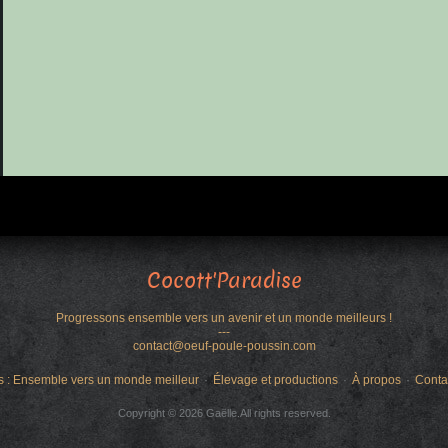
Cocott'Paradise
Progressons ensemble vers un avenir et un monde meilleurs !
---
contact@oeuf-poule-poussin.com
s : Ensemble vers un monde meilleur
Élevage et productions
À propos
Conta
Copyright © 2026 Gaëlle.All rights reserved.