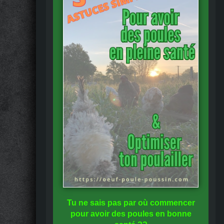
Tu ne sais pas
par où commencer
pour avoir des
poules en bonne