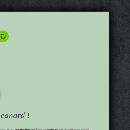
 canard !
ions plus ou moins intéressantes mais indispensables