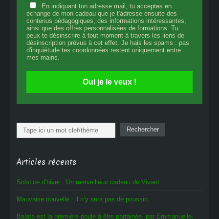
En indiquant ton adresse mail, tu acceptes en
échange de mon cadeau que je t'adresse ensuite des
contenus pédagogiques, des informations intéressantes,
ainsi que des offres personnalisées de formations. Tu
peux te désinscrire à tout moment à travers les liens de
désinscription prévus à cet effet. Je hais les spams : pas
d'inquiétude tes coordonnées restent uniquement entre
mes mains.
Oui je le veux !
Rechercher
Rechercher
Articles récents
Solstice d’hiver : Un merveilleux cadeau du Vivant
Mauvaise nouvelle : il n’y aura pas de poussin…
Balata est la première poule à être parrainée, par Emmanuelle.