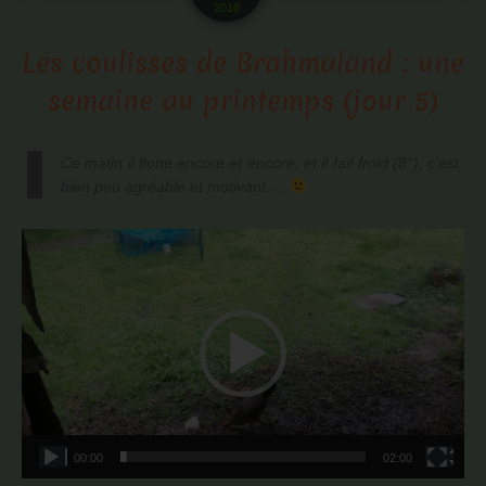
2018
Les coulisses de Brahmaland : une
semaine au printemps (jour 5)
Ce matin il flotte encore et encore, et il fait froid (8°), c’est
bien peu agréable et motivant….
Lecteur
vidéo
00:00
02:00