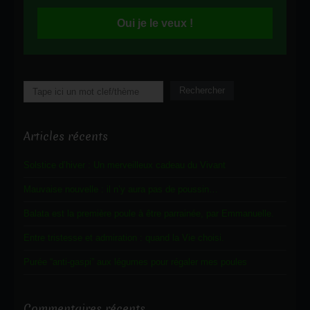
Oui je le veux !
Rechercher
Rechercher
Articles récents
Solstice d’hiver : Un merveilleux cadeau du Vivant
Mauvaise nouvelle : il n’y aura pas de poussin…
Balata est la première poule à être parrainée, par Emmanuelle.
Entre tristesse et admiration : quand la Vie choisi.
Purée “anti-gaspi” aux légumes pour régaler mes poules
Commentaires récents