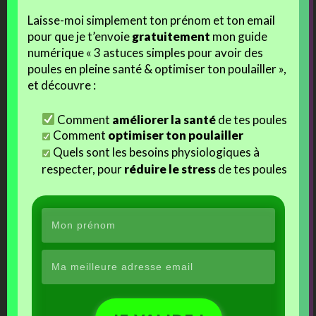
22:00 retour au chaud, pour finaliser cette page, et traiter les mails.
Laisse-moi simplement ton prénom et ton email
pour que je t’envoie
gratuitement
mon guide
23:10 extinction des feux de bonne heure, pour une fois….. trop
numérique « 3 astuces simples pour avoir des
fatiguée pour continuer !!!!
poules en pleine santé & optimiser ton poulailler »,
et découvre :
Douce nuit et à demain les amis !!
Comment
améliorer la santé
de tes poules
Comment
optimiser ton poulailler
Quels sont les besoins physiologiques à
respecter, pour
réduire le stress
de tes poules
j'aime
Facebook
J’aime ça :