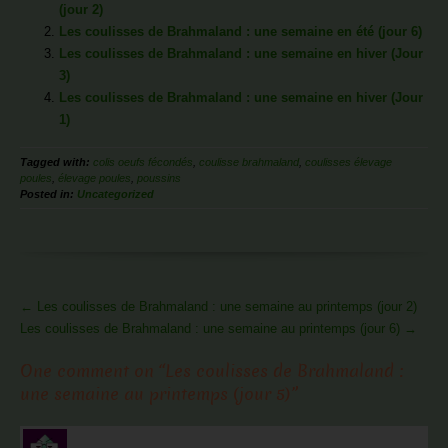
(jour 2)
Les coulisses de Brahmaland : une semaine en été (jour 6)
Les coulisses de Brahmaland : une semaine en hiver (Jour
3)
Les coulisses de Brahmaland : une semaine en hiver (Jour
1)
Tagged with:
colis oeufs fécondés
,
coulisse brahmaland
,
coulisses élevage
poules
,
élevage poules
,
poussins
Posted in:
Uncategorized
More
←
Les coulisses de Brahmaland : une semaine au printemps (jour 2)
Articles
Les coulisses de Brahmaland : une semaine au printemps (jour 6)
→
One comment on “
Les coulisses de Brahmaland :
une semaine au printemps (jour 5)
”