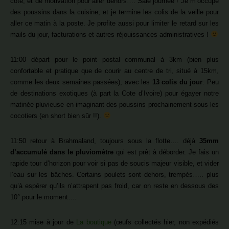
côté, et de motivation pour aller dehors…. Sale journée ! Je m’occupe
des poussins dans la cuisine, et je termine les colis de la veille pour
aller ce matin à la poste. Je profite aussi pour limiter le retard sur les
mails du jour, facturations et autres réjouissances administratives !
11:00 départ pour le point postal communal à 3km (bien plus
confortable et pratique que de courir au centre de tri, situé à 15km,
comme les deux semaines passées), avec les
13 colis du jour
. Peu
de destinations exotiques (à part la Cote d’Ivoire) pour égayer notre
matinée pluvieuse en imaginant des poussins prochainement sous les
cocotiers (en short bien sûr !!).
11:50 retour à Brahmaland, toujours sous la flotte…. déjà
35mm
d’accumulé dans le pluviomètre
qui est prêt à déborder. Je fais un
rapide tour d’horizon pour voir si pas de soucis majeur visible, et vider
l’eau sur les bâches. Certains poulets sont dehors, trempés….. plus
qu’à espérer qu’ils n’attrapent pas froid, car on reste en dessous des
10° pour le moment….
12:15 mise à jour de
La boutique
(œufs collectés hier, non expédiés