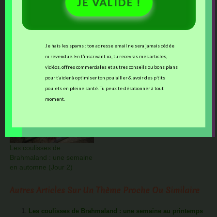
JE VALIDE !
Ces articles devraient vous intéresser :
Je hais les spams : ton adresse email ne sera jamais cédée
ni revendue. En t’inscrivant ici, tu recevras mes articles,
Les coulisses de
Les coulisses de
vidéos, offres commerciales et autres conseils ou bons plans
Brahmaland : une semaine
Bramhaland : une semaine
pour t’aider à optimiser ton poulailler & avoir des p’tits
en hiver (Jour 4)
en automne (jour 6)
poulets en pleine santé. Tu peux te désabonner à tout
moment.
Les coulisses de
Brahmaland : une semaine
en automne (Jour 2)
Autres Articles Sur Un Thème Proche Ou Similaire
Les coulisses de Brahmaland : une semaine au printemps