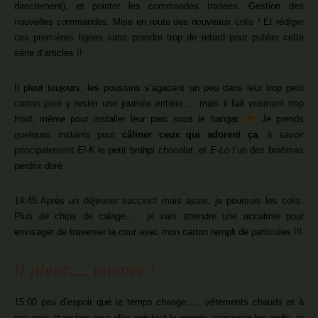
directement), et pointer les commandes traitées. Gestion des
nouvelles commandes. Mise en route des nouveaux colis ! Et rédiger
ces premières lignes sans prendre trop de retard pour publier cette
série d’articles !!
Il pleut toujours, les poussins s’agacent un peu dans leur trop petit
carton pour y rester une journée entière…. mais il fait vraiment trop
froid, même pour installer leur parc sous le hangar.
Je prends
quelques instants pour
câliner ceux qui adorent ça
, à savoir
principalement
El-K
le petit brahpi chocolat, et
E-Lo
l’un des brahmas
perdrix doré.
14:45 Après un déjeuner succinct mais assis, je poursuis les colis.
Plus de chips de calage….. je vais attendre une accalmie pour
envisager de traverser la cour avec mon carton rempli de particules !!!
Il pleut…… encore !
15:00 peu d’espoir que le temps change….. vêtements chauds et à
peu près étanches pour aller voir tout le monde, ramasser les œufs, et