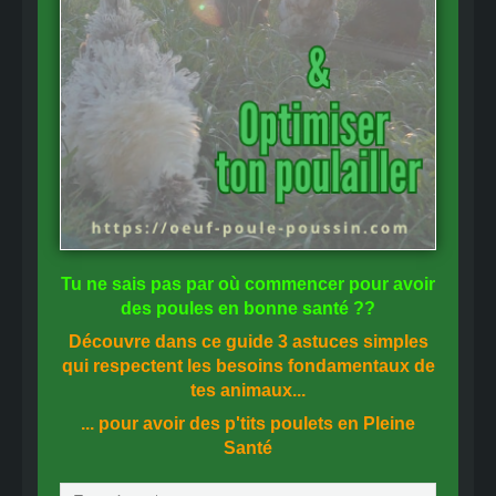
Tu ne sais pas
par où commencer
pour avoir
des
poules en bonne santé
??
Découvre dans ce guide
3 astuces simples
qui respectent les besoins fondamentaux de
tes animaux...
... pour avoir des p'tits poulets en
Pleine
Santé