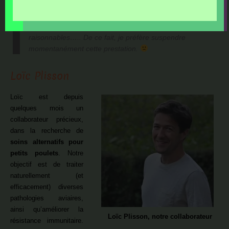
produits pour vos poules….. or, encore une fois, les
journées ne font que 24h, et je ne peux plus dessiner des
modèles sur mesure pour tout le monde, dans des délais
raisonnables….. De ce fait, je préfère suspendre
momentanément cette prestation.
Loïc Plisson
Loïc est depuis
quelques mois un
collaborateur précieux,
dans la recherche de
soins alternatifs pour
petits poulets
. Notre
objectif est de traiter
naturellement (et
efficacement) diverses
pathologies aviaires,
ainsi qu’améliorer la
Loïc Plisson, notre collaborateur
résistance immunitaire.