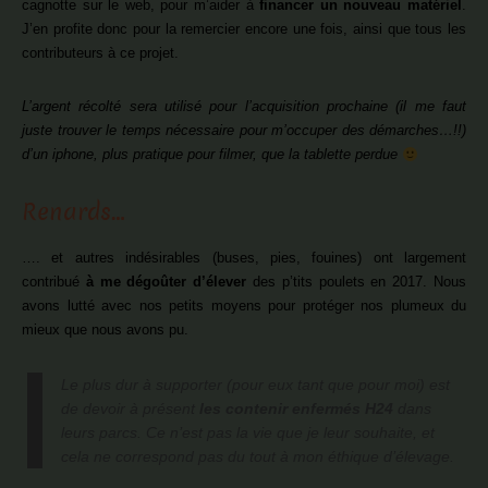
cagnotte sur le web, pour m’aider à
financer un nouveau matériel
.
J’en profite donc pour la remercier encore une fois, ainsi que tous les
contributeurs à ce projet.
L’argent récolté sera utilisé pour l’acquisition prochaine (il me faut
juste trouver le temps nécessaire pour m’occuper des démarches…!!)
d’un iphone, plus pratique pour filmer, que la tablette perdue
Renards…
…. et autres indésirables (buses, pies, fouines) ont largement
contribué
à me dégoûter d’élever
des p’tits poulets en 2017. Nous
avons lutté avec nos petits moyens pour protéger nos plumeux du
mieux que nous avons pu.
Le plus dur à supporter (pour eux tant que pour moi) est
de devoir à présent
les contenir enfermés H24
dans
leurs parcs. Ce n’est pas la vie que je leur souhaite, et
cela ne correspond pas du tout à mon éthique d’élevage.