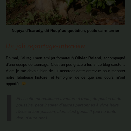
Nupiya d’Isarudy, dit Noup’ au quotidien, petite cairn terrier
Un joli reportage-interview
En mai, j’ai reçu mon ami (et formateur)
Olivier Roland
, accompagné
d’une équipe de tournage. C’est un peu grâce à lui, si ce blog existe…
Alors je me devais bien de lui accorder cette entrevue pour raconter
notre fabuleuse histoire, et témoigner de ce que ses cours m’ont
apportés
Et si cette merveilleuse aventure d’œufs, de poules et de
poussins, peut inspirer d’autres personnes à vivre leurs
rêves et leur passion, alors c’est génial !! (qui ne tente
rien, n’aura rien)