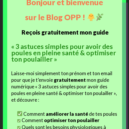
Bonjour et bienvenue
P’Ang le poussin écrivain, devenu jolie
poulette !
La poule
sur le Blog OPP !
comme
animal de compagnie : que du bonheur !! ♥
Reçois gratuitement mon guide
Mais
P’Ang
est bien plus qu’un compagnon, c’est une
véritable
« 3 astuces simples pour avoir des
partenaire de travail
qui m’aide dans la rédaction d’articles, la prise
poules en pleine santé & optimiser
de décisions, me suggère de fabuleuses idées, des projets toujours
ton poulailler »
plus fous et délirants que nous tâcherons de mettre en place peu à
peu !
Laisse-moi simplement ton prénom et ton email
pour que je t’envoie
gratuitement
mon guide
C’est aussi
un poussin écrivain
, qui à ses heures
relate ici sur le
numérique « 3 astuces simples pour avoir des
blog
, sa propre vision de la vie et de l’élevage, souvent sans mâcher
poules en pleine santé & optimiser ton poulailler »,
ses mots pour exprimer ce qu’elle pense !
et découvre :
Atelier de haute couture…
Comment
améliorer la santé
de tes poules
Comment
optimiser ton poulailler
… spécialisé dans la confection de
vêtements de protection
pour
Quels sont les besoins physiologiques à
petites cocottes coquettes !