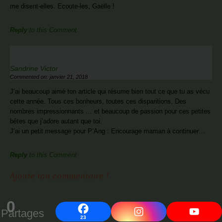
me disent-elles. Ecoute-les, Gaëlle !
Reply
to this Comment
Sandrine Victor
Commented on: janvier 21, 2018
J’ai beaucoup aimé ton article qui résume bien tout ce que tu as vécu
cette année. Tous ces bonheurs, toutes ces disparitions. Des
nombres impressionnants … et beaucoup de passion pour ces petites
bêtes que j’adore autant que toi.
J’ai un petit message pour P’Ang : Encourage maman à continuer…
Reply
to this Comment
Ajoute ton commentaire !
0
Partages
23