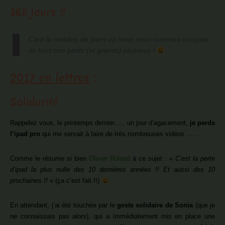
365 jours !!
C’est le nombre de jours où nous nous sommes occupés
de tous nos petits (et grands) plumeux !
2017 en lettres
:
Solidarité
Rappelez vous, le printemps dernier….. un jour d’agacement,
je perds
l’ipad pro
qui me servait à faire de très nombreuses vidéos …..
Comme le résume si bien
Olivier Roland
à ce sujet : «
C’est la perte
d’ipad la plus nulle des 10 dernières années !! Et aussi des 10
prochaines !!
» (ça c’est fait !!)
En attendant, j’ai été touchée par le
geste solidaire de Sonia
(que je
ne connaissais pas alors), qui a immédiatement mis en place une