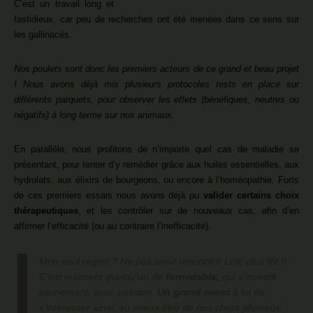
C’est un travail long et
fastidieux, car peu de recherches ont été menées dans ce sens sur
les gallinacés.
Nos poulets sont donc les premiers acteurs de ce grand et beau projet
! Nous avons déjà mis plusieurs protocoles tests en place sur
différents parquets, pour observer les effets (bénéfiques, neutres ou
négatifs) à long terme sur nos animaux.
En parallèle, nous profitons de n’importe quel cas de maladie se
présentant, pour tenter d’y remédier grâce aux huiles essentielles, aux
hydrolats, aux élixirs de bourgeons, ou encore à l’homéopathie. Forts
de ces premiers essais nous avons déjà pu
valider certains choix
thérapeutiques
, et les contrôler sur de nouveaux cas, afin d’en
affirmer l’efficacité (ou au contraire l’inefficacité).
Mon seul regret ? Ne pas avoir rencontré Loïc plus tôt !!
C’est vraiment quelqu’un de
formidable,
qui s’investit
pleinement, avec passion.
Un grand merci
à lui de
s’intéresser ainsi, au mieux être de nos chers plumeux.