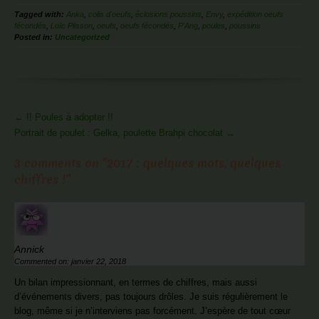
Tagged with:
Anka
,
colis d'oeufs
,
éclosions poussins
,
Envy
,
expédition oeufs
fécondés
,
Loïc Plisson
,
oeufs
,
oeufs fécondés
,
P'Ang
,
poules
,
poussins
Posted in:
Uncategorized
More
←
!! Poules à adopter !!
Articles
Portrait de poulet : Gelka, poulette Brahpi chocolat
→
3 comments on “
2017 : quelques mots, quelques
chiffres !
”
Annick
Commented on: janvier 22, 2018
Un bilan impressionnant, en termes de chiffres, mais aussi
d’événements divers, pas toujours drôles. Je suis régulièrement le
blog, même si je n’interviens pas forcément. J’espère de tout cœur