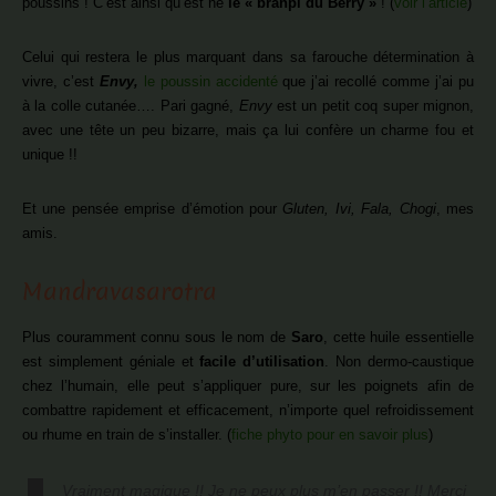
poussins ! C’est ainsi qu’est né
le « brahpi du Berry »
! (
voir l’article
)
Celui qui restera le plus marquant dans sa farouche détermination à
vivre, c’est
Envy,
le poussin accidenté
que j’ai recollé comme j’ai pu
à la colle cutanée…. Pari gagné,
Envy
est un petit coq super mignon,
avec une tête un peu bizarre, mais ça lui confère un charme fou et
unique !!
Et une pensée emprise d’émotion pour
Gluten, Ivi, Fala, Chogi
, mes
amis.
Mandravasarotra
Plus couramment connu sous le nom de
Saro
, cette huile essentielle
est simplement géniale et
facile d’utilisation
. Non dermo-caustique
chez l’humain, elle peut s’appliquer pure, sur les poignets afin de
combattre rapidement et efficacement, n’importe quel refroidissement
ou rhume en train de s’installer. (
fiche phyto pour en savoir plus
)
Vraiment magique !! Je ne peux plus m’en passer !! Merci