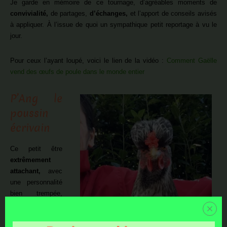
Je garde en mémoire de ce tournage, d’agréables moments de
convivialité,
de partages,
d’échanges,
et l’apport de conseils avisés
à appliquer. À l’issue de quoi un sympathique petit reportage à vu le
jour.
Pour ceux l’ayant loupé, voici le lien de la vidéo :
Comment Gaëlle
vend des œufs de poule dans le monde entier
P’Ang le
poussin
écrivain
Ce petit être
extrêmement
attachant,
avec
une personnalité
bien trempée,
égaie mon
quotidien depuis
8 mois.