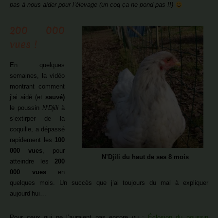
pas à nous aider pour l’élevage (un coq ça ne pond pas !!)
200 000
vues !
En quelques
semaines, la vidéo
montrant comment
j’ai aidé (et
sauvé)
le poussin
N’Djili
à
s’extirper de la
coquille, a dépassé
rapidement les
100
000 vues
, pour
N’Djili du haut de ses 8 mois
atteindre les
200
000 vues
en
quelques mois. Un succès que j’ai toujours du mal à expliquer
aujourd’hui…
Pour ceux qui ne l’auraient pas encore vu :
Éclosion du poussin