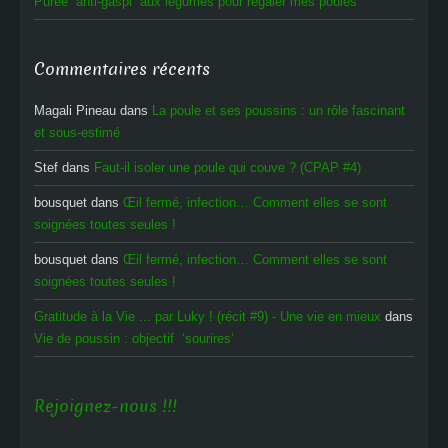
Purée “anti-gaspi” aux légumes pour régaler mes poules
Commentaires récents
Magali Pineau
dans
La poule et ses poussins : un rôle fascinant
et sous-estimé
Stef
dans
Faut-il isoler une poule qui couve ? (CPAP #4)
bousquet
dans
Œil fermé, infection… Comment elles se sont
soignées toutes seules !
bousquet
dans
Œil fermé, infection… Comment elles se sont
soignées toutes seules !
Gratitude à la Vie ... par Luky ! (récit #9) - Une vie en mieux
dans
Vie de poussin : objectif ‘sourires’
Rejoignez-nous !!!