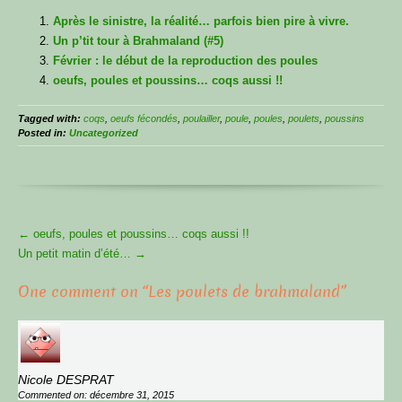
Après le sinistre, la réalité… parfois bien pire à vivre.
Un p’tit tour à Brahmaland (#5)
Février : le début de la reproduction des poules
oeufs, poules et poussins… coqs aussi !!
Tagged with:
coqs
,
oeufs fécondés
,
poulailler
,
poule
,
poules
,
poulets
,
poussins
Posted in:
Uncategorized
More
←
oeufs, poules et poussins… coqs aussi !!
Articles
Un petit matin d’été…
→
One comment on “
Les poulets de brahmaland
”
Nicole DESPRAT
Commented on: décembre 31, 2015