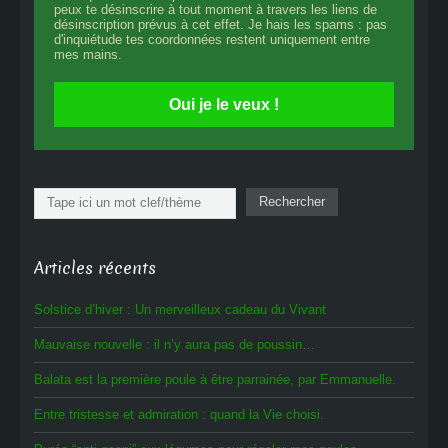
peux te désinscrire à tout moment à travers les liens de
désinscription prévus à cet effet. Je hais les spams : pas
d'inquiétude tes coordonnées restent uniquement entre
mes mains.
Oui je le veux !
Rechercher
Rechercher
Articles récents
Solstice d’hiver : Un merveilleux cadeau du Vivant
Mauvaise nouvelle : il n’y aura pas de poussin…
Balata est la première poule à être parrainée, par Emmanuelle.
Entre tristesse et admiration : quand la Vie choisi.