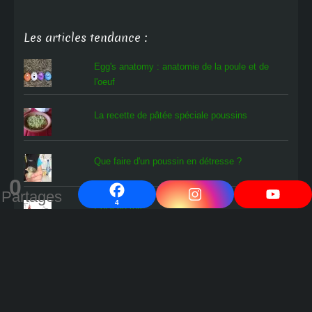
Les articles tendance :
Egg's anatomy : anatomie de la poule et de
l'oeuf
La recette de pâtée spéciale poussins
Que faire d'un poussin en détresse ?
0
Partages
4
L'oiseau rare
Comment savoir si les œufs en cours
d'incubation contiennent un poussin ?
Fabrication d'une éleveuse à poussins en 5