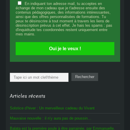
En indiquant ton adresse mail, tu acceptes en
échange de mon cadeau que je t'adresse ensuite des
contenus pédagogiques, des informations intéressantes,
ainsi que des offres personnalisées de formations. Tu
peux te désinscrire à tout moment à travers les liens de
désinscription prévus à cet effet. Je hais les spams : pas
d'inquiétude tes coordonnées restent uniquement entre
mes mains.
Oui je le veux !
Rechercher
Rechercher
Articles récents
Solstice d’hiver : Un merveilleux cadeau du Vivant
Mauvaise nouvelle : il n’y aura pas de poussin…
Balata est la première poule à être parrainée, par Emmanuelle.