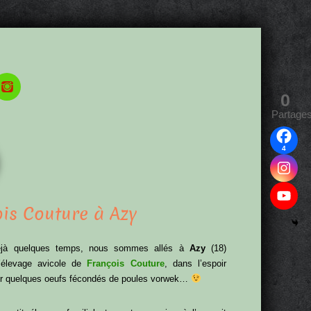
0
Partage
4
is Couture à Azy
déjà quelques temps, nous sommes allés à
Azy
(18)
 l’élevage avicole de
François Couture
, dans l’espoir
er quelques oeufs fécondés de poules vorwek…