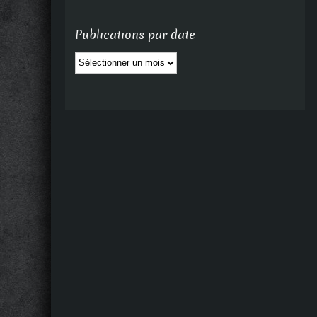
Publications par date
Publications
par
date