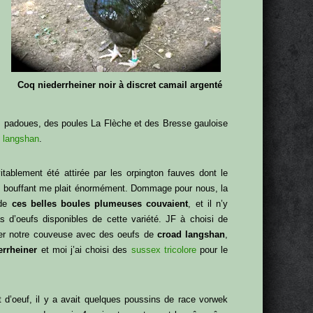
Coq niederrheiner noir à discret camail argenté
s padoues, des poules La Flèche et des Bresse gauloise
 langshan
.
vitablement été attirée par les orpington fauves dont le
 bouffant me plait énormément. Dommage pour nous, la
 de
ces belles boules plumeuses couvaient
, et il n’y
s d’oeufs disponibles de cette variété. JF à choisi de
er notre couveuse avec des oeufs de
croad langshan
,
errheiner
et moi j’ai choisi des
sussex tricolore
pour le
 d’oeuf, il y a avait quelques poussins de race vorwek