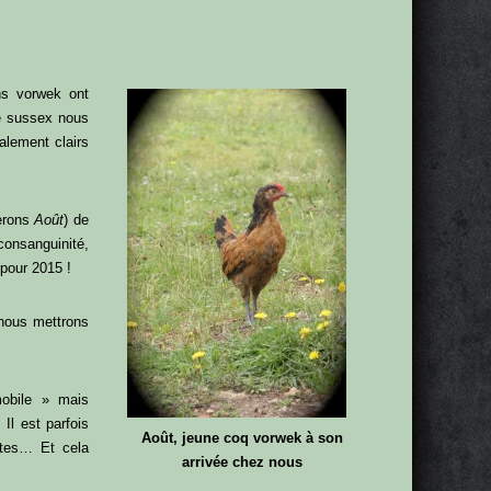
ns vorwek ont
de sussex nous
alement clairs
erons
Août
) de
consanguinité,
our 2015 !
 nous mettrons
bile » mais
Il est parfois
Août, jeune coq vorwek à son
ottes… Et cela
arrivée chez nous