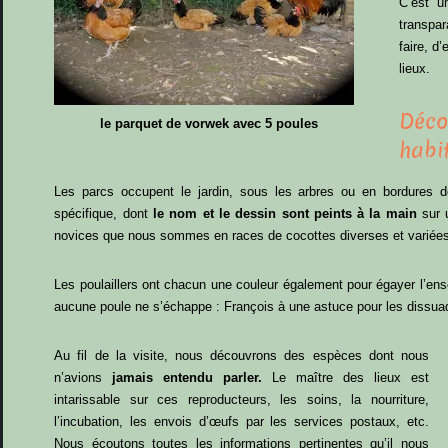
C’est u
transpa
faire, d
lieux.
Déc
le parquet de vorwek avec 5 poules
habi
Les parcs occupent le jardin, sous les arbres ou en bordures 
spécifique, dont
le nom et le dessin sont peints à la main
sur u
novices que nous sommes en races de cocottes diverses et variée
Les poulaillers ont chacun une couleur également pour égayer l’ens
aucune poule ne s’échappe : François à une astuce pour les dissuade
Au fil de la visite, nous découvrons des espèces dont nous
n’avions
jamais entendu parler.
Le maître des lieux est
intarissable sur ces reproducteurs, les soins, la nourriture,
l’incubation, les envois d’œufs par les services postaux, etc.
Nous écoutons toutes les informations pertinentes qu’il nous