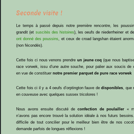
Seconde visite !
Le temps à passé depuis notre première rencontre, les poussi
grandit (et
suscités des histoires
), les oeufs de niederrheiner et 
ont donné des poussins
, et ceux de croad langshan étaient anorm
(non fécondés).
Cette fois ci nous venons prendre
un jeune coq
(que nous baptis
race vorwek, issu d’une autre souche, pour palier aux soucis de 
en vue de constituer
notre premier parquet de pure race vorwek
p
Cette fois ci il y a 4 oeufs d’orptington fauve de
disponibles
, que
en couveuse avec quelques sussex tricolores !
Nous avons ensuite discuté de
confection de poulailler
« mo
n’avons pas encore trouvé la solution idéale à nos futurs besoins. 
difficile de tout concilier pour le meilleur bien être de nos coc
demande parfois de longues réflexions !