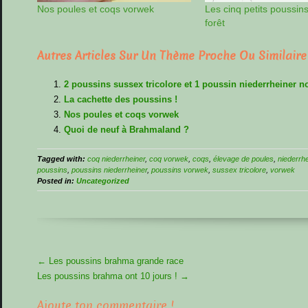
Nos poules et coqs vorwek
Les cinq petits poussin
forêt
Autres Articles Sur Un Thème Proche Ou Similaire
2 poussins sussex tricolore et 1 poussin niederrheiner noi
La cachette des poussins !
Nos poules et coqs vorwek
Quoi de neuf à Brahmaland ?
Tagged with:
coq niederrheiner
,
coq vorwek
,
coqs
,
élevage de poules
,
niederrhe
poussins
,
poussins niederrheiner
,
poussins vorwek
,
sussex tricolore
,
vorwek
Posted in:
Uncategorized
More
←
Les poussins brahma grande race
Articles
Les poussins brahma ont 10 jours !
→
Ajoute ton commentaire !