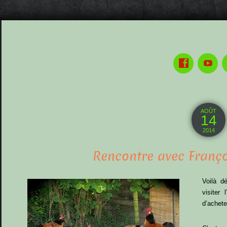
AOÛT
14
2014
Rencontre avec Franço
Voilà 
visiter
d’achet