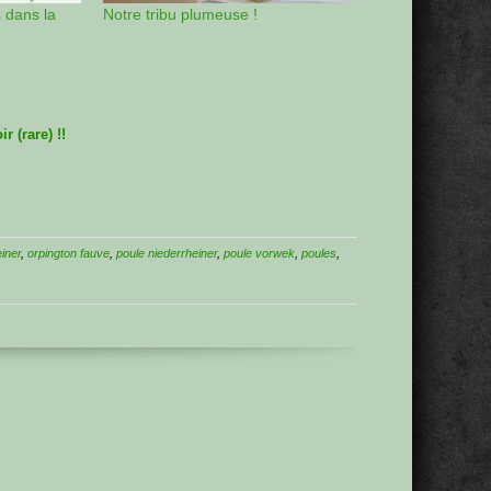
s dans la
Notre tribu plumeuse !
r (rare) !!
iner
,
orpington fauve
,
poule niederrheiner
,
poule vorwek
,
poules
,