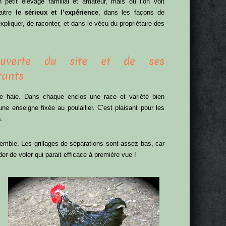
n petit élevage familial et amateur, mais où l’on voit
raitre
le sérieux et l’expérience
, dans les façons de
’expliquer, de raconter, et dans le vécu du propriétaire des
ouverte du site et de ses
tants
de haie. Dans chaque enclos une race et variété bien
ne enseigne fixée au poulailler. C’est plaisant pour les
s.
emble. Les grillages de séparations sont assez bas, car
r de voler qui parait efficace à première vue !