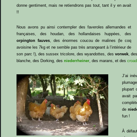
donne gentiment, mais ne retiendrons pas tout, tant il y en avait
!!
Nous avons pu ainsi contempler des faveroles allemandes et
françaises, des houdan, des hollandaises huppées, des
orpington fauves
, des énormes coucou de malines (le coq
avoisine les 7kg et ne semble pas très arrangeant à l’intérieur de
son parc !), des sussex tricolore, des wyandottes, des
vorwek
, de
blanche, des Dorking, des
niederrheiner
, des marans, et des
croad
J’ai iné
plumage
plupart
avait pa
complét
de
nied
fun !
À défaut