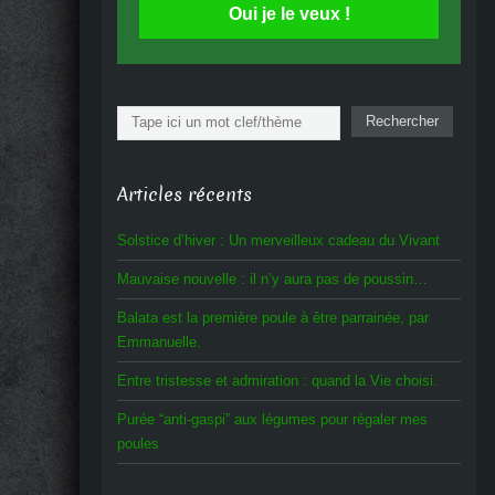
Oui je le veux !
Rechercher
Rechercher
Articles récents
Solstice d’hiver : Un merveilleux cadeau du Vivant
Mauvaise nouvelle : il n’y aura pas de poussin…
Balata est la première poule à être parrainée, par
Emmanuelle.
Entre tristesse et admiration : quand la Vie choisi.
Purée “anti-gaspi” aux légumes pour régaler mes
poules