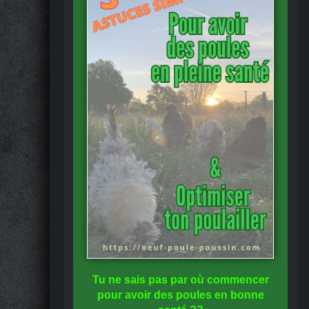
Tu ne sais pas
par où commencer
pour avoir des
poules en bonne