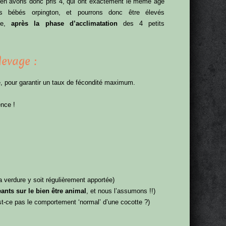
 en avons donc pris 4, qui ont exactement le même âge
s bébés orpington, et pourrons donc être élevés
le,
après la phase d’acclimatation
des 4 petits
levage :
, pour garantir un taux de fécondité maximum.
ence !
a verdure y soit régulièrement apportée)
ants sur le bien être animal
, et nous l’assumons !!)
st-ce pas le comportement ‘normal’ d’une cocotte ?)