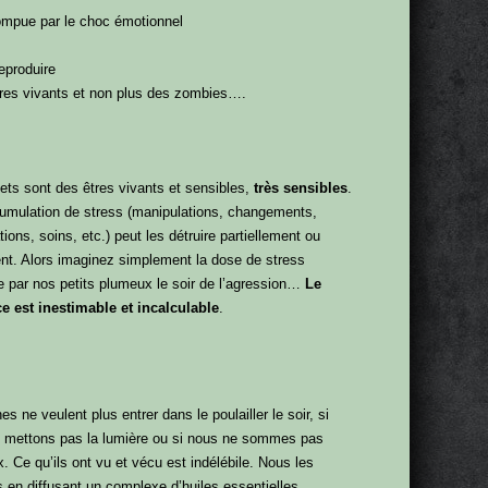
ompue par le choc émotionnel
eproduire
tres vivants et non plus des zombies….
ets sont des êtres vivants et sensibles,
très sensibles
.
umulation de stress (manipulations, changements,
tions, soins, etc.) peut les détruire partiellement ou
nt. Alors imaginez simplement la dose de stress
 par nos petits plumeux le soir de l’agression…
Le
ce est inestimable et incalculable
.
es ne veulent plus entrer dans le poulailler le soir, si
y mettons pas la lumière ou si nous ne sommes pas
. Ce qu’ils ont vu et vécu est indélébile. Nous les
 en diffusant un complexe d’huiles essentielles