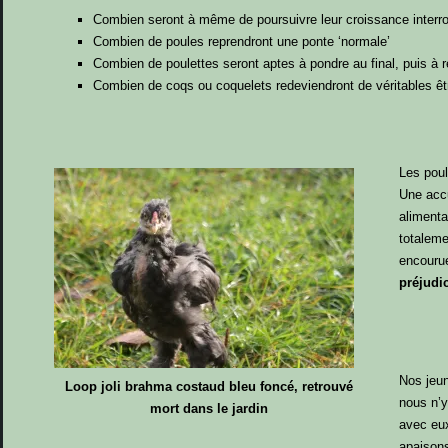
Combien seront à même de poursuivre leur croissance interr
Combien de poules reprendront une ponte ‘normale’
Combien de poulettes seront aptes à pondre au final, puis à r
Combien de coqs ou coquelets redeviendront de véritables ê
Les poul
Une acc
alimenta
totaleme
encourue
préjudi
Nos jeun
Loop joli brahma costaud bleu foncé, retrouvé
nous n’
mort dans le jardin
avec eux
apaisons