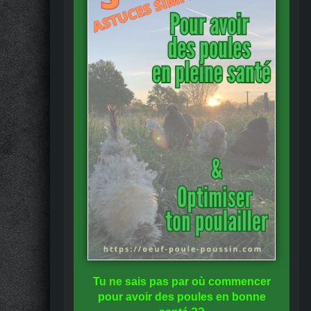
Tu ne sais pas
par où commencer
pour avoir des
poules en bonne