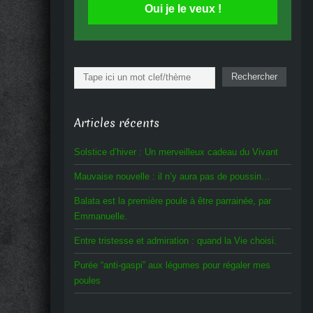
Oui je le veux !
Rechercher
Rechercher
Articles récents
Solstice d’hiver : Un merveilleux cadeau du Vivant
Mauvaise nouvelle : il n’y aura pas de poussin…
Balata est la première poule à être parrainée, par
Emmanuelle.
Entre tristesse et admiration : quand la Vie choisi.
Purée “anti-gaspi” aux légumes pour régaler mes
poules