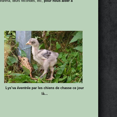
brahma, œufs fécondés, etc,
pour nous aider à
Lys’va éventrée par les chiens de chasse ce jour
là…