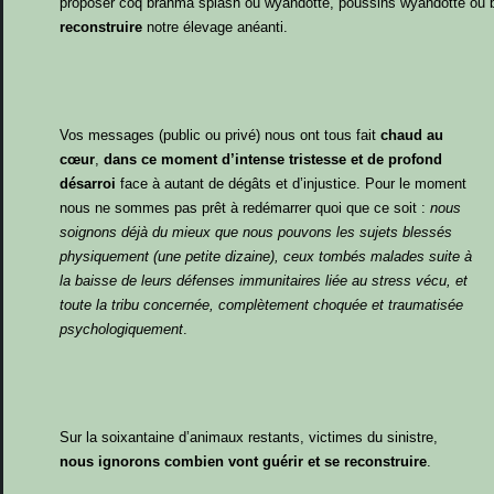
proposer coq brahma splash ou wyandotte, poussins wyandotte ou 
reconstruire
notre élevage anéanti.
Vos messages (public ou privé) nous ont tous fait
chaud au
cœur
,
dans ce moment d’intense tristesse et de profond
désarroi
face à autant de dégâts et d’injustice. Pour le moment
nous ne sommes pas prêt à redémarrer quoi que ce soit :
nous
soignons déjà du mieux que nous pouvons les sujets blessés
physiquement (une petite dizaine), ceux tombés malades suite à
la baisse de leurs défenses immunitaires liée au stress vécu, et
toute la tribu concernée, complètement choquée et traumatisée
psychologiquement
.
Sur la soixantaine d’animaux restants, victimes du sinistre,
nous ignorons combien vont guérir et se reconstruire
.