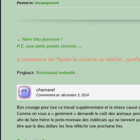
Posted in:
Uncategorized
More
←
Notre tribu plumeuse !
Articles
H.E. pour petits poulets stressés
→
5 comments on “
Après le sinistre, la réalité… parfo
Pingback:
Brahmaland endeuillé...
chamarel
Commented on: décembre 3, 2014
Bon courage pour tout ce travail supplémentaire et le stress causé 
Comme on vous a « gentiment » demandé le coût des animaux perdus
afin de faire frémir le porte-monnaie des indélicats qui ne tiennent 
être que le dieu dollars les fera réfléchir une prochaine fois.