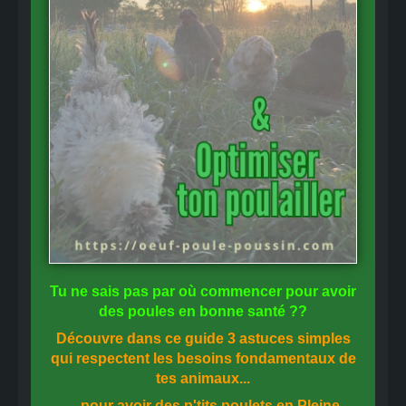
Tu ne sais pas
par où commencer
pour avoir
des
poules en bonne santé
??
Découvre dans ce guide
3 astuces simples
qui respectent les besoins fondamentaux de
tes animaux...
... pour avoir des p'tits poulets en
Pleine