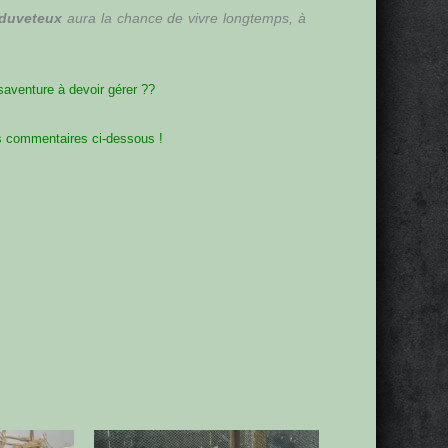
t duveteux
aura la chance de vivre longtemps, à
saventure à devoir gérer ??
es commentaires ci-dessous !