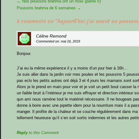
More
←
Nos poussins brahma ont un mois (partie II)
Articles
Poussins brahma de 6 semaines
→
3 comments on “
Aujourd’hui j’ai sauvé un poussin
Céline Remond
Commented on: mai 16, 2019
Bonjour.
J’ai eu la même expérience il y a moins d’un jour hier à 16h…
Je suis aller dans la jardin voir mes poules et les poussins 5 pous
pas eclo les petits autres ont déjà 3 et 4 jours les mamans sont sort
Alors je le prend en main pour voir et je voit un petit bout casser l
un faible bruit à l’intérieur je me suis effrayer et direction intérieur
qun ami nous ramène tout le matériel nécessaire. Il ne bougeais pas.
donne à boire avec une pipette idem pour la nourriture mais il a passe
manger. Il profite de la chaleur et se couche régulièrement dans ma m
tellement heureuse qu’il s’en soit sortis indemnes et les autres petit
Reply
to this Comment