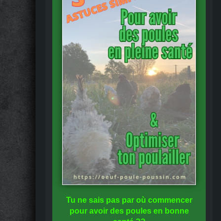
Tu ne sais pas
par où commencer
pour avoir des
poules en bonne