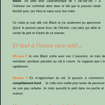
future
. Un petit bruit caractéristique de «
tac-tac-tac »
à
l’intérieur me confortait alors dans le fait que le poussin serait
bientôt avec ses frère et sœur sous leur mère.
Ce matin je suis allé voir
Black
et j’ai seulement pu apercevoir
Quick
le poussin jaune (issu de
Chicken
, coq nain) qui allait et
venait de part et d’autre de sa maman.
Et tout à l’heure vers midi…
Oh joie !!
Je vois
Black
sortie avec ses 2 poussins, en train d
semaines assidues passées au nid à couver. Je suppose que c’est 
rapidement.
Horreur !!
En m’approchant du nid, le poussin à commencé 
complètement froid
… Je colle mon oreille pour tenter de percevoir 
ne suis pas certaine. Je mets aussitôt le petit dans ma poche e
maison.