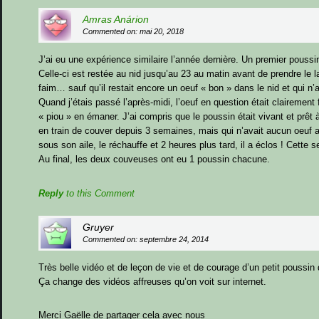
Amras Anárion
Commented on: mai 20, 2018
J’ai eu une expérience similaire l’année dernière. Un premier pouss
Celle-ci est restée au nid jusqu’au 23 au matin avant de prendre le
faim… sauf qu’il restait encore un oeuf « bon » dans le nid et qui n’
Quand j’étais passé l’après-midi, l’oeuf en question était clairement
« piou » en émaner. J’ai compris que le poussin était vivant et prêt 
en train de couver depuis 3 semaines, mais qui n’avait aucun oeuf arri
sous son aile, le réchauffe et 2 heures plus tard, il a éclos ! Cett
Au final, les deux couveuses ont eu 1 poussin chacune.
Reply
to this Comment
Gruyer
Commented on: septembre 24, 2014
Très belle vidéo et de leçon de vie et de courage d’un petit poussin
Ça change des vidéos affreuses qu’on voit sur internet.
Merci Gaëlle de partager cela avec nous