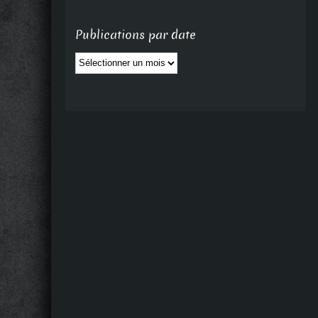
Publications par date
Publications
par
date