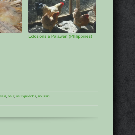
Éclosions à Palawan (Philippines)
ssin
,
oeuf
,
oeuf qui éclos
,
poussin