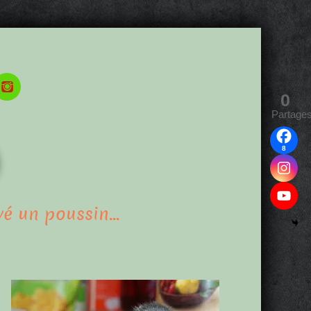
0
Partage
8
uvé un poussin…