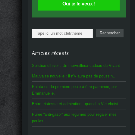
Oui je le veux !
Rechercher
Rechercher
Articles récents
Solstice d’hiver : Un merveilleux cadeau du Vivant
Mauvaise nouvelle : il n’y aura pas de poussin…
Balata est la première poule à être parrainée, par
Emmanuelle.
Entre tristesse et admiration : quand la Vie choisi.
Purée “anti-gaspi” aux légumes pour régaler mes
poules