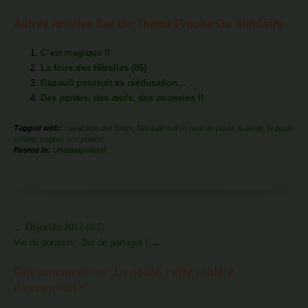
Autres Articles Sur Un Thème Proche Ou Similaire
C’est magique !!
La foire des Hérolles (86)
Gazouil poursuit sa rééducation…
Des pontes, des œufs, des poussins !!
Tagged with:
cavalcade des blogs
,
fabrication d'un oeuf de poule
,
la poule
,
la poule
athlète
,
soigner ses poules
Posted in:
Uncategorized
More
←
Objectifs 2017 (2/2)
Articles
Vie de poussin : Dur de partager !
→
One comment on “
La poule, cette athlète
d’exception !
”