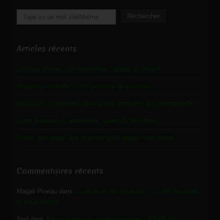
Rechercher
Rechercher
Articles récents
Solstice d’hiver : Un merveilleux cadeau du Vivant
Mauvaise nouvelle : il n’y aura pas de poussin…
Balata est la première poule à être parrainée, par Emmanuelle.
Entre tristesse et admiration : quand la Vie choisi.
Purée “anti-gaspi” aux légumes pour régaler mes poules
Commentaires récents
Magali Pineau
dans
La poule et ses poussins : un rôle fascinant
et sous-estimé
Stef
dans
Faut-il isoler une poule qui couve ? (CPAP #4)