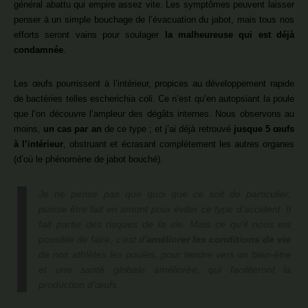
général abattu qui empire assez vite. Les symptômes peuvent laisser
penser à un simple bouchage de l’évacuation du jabot, mais tous nos
efforts seront vains pour soulager
la malheureuse qui est déjà
condamnée
.
Les œufs pourrissent à l’intérieur, propices au développement rapide
de bactéries telles escherichia coli. Ce n’est qu’en autopsiant la poule
que l’on découvre l’ampleur des dégâts internes. Nous observons au
moins,
un cas par an
de ce type ; et j’ai déjà retrouvé
jusque 5 œufs
à l’intérieur
, obstruant et écrasant complètement les autres organes
(d’où le phénomène de jabot bouché).
Je ne pense pas que quoi que ce soit de particulier,
puisse être fait en amont pour éviter ce type d’accident. Il
fait partie des risques de la vie. Mais ce qu’il nous est
possible de faire, c’est d’
améliorer les conditions de vie
de nos athlètes les poules, pour tendre vers un bien-être
et une santé globale améliorée, qui faciliteront la
production d’œufs.