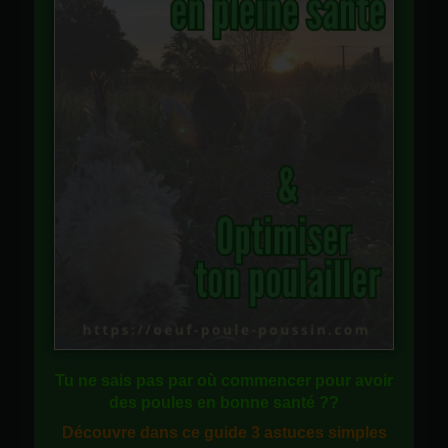
Tu ne sais pas
par où commencer
pour avoir
des
poules en bonne santé
??
Découvre dans ce guide
3 astuces simples