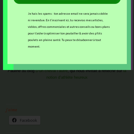
d’Irène explique
quand et comment se forme l’œuf chez la poule
,
étape par étape.
Je hais les spams : ton adresse email ne sera jamais cédée
ni revendue. En t’inscrivant ici, tu recevras mes articles,
—–
vidéos, offres commerciales et autres conseils ou bons plans
pour t’aider à optimiser ton poulailler & avoir des p’tits
poulets en pleine santé. Tu peux te désabonner à tout
Cet article participe au festival d’articles
La Cavalcade des Blogs
,
moment.
dont l’organisatrice était ce mois-ci,
Pauline
du blog
D’un cheval l’autre
, qui nous invitait à réfléchir sur
la
notion d’athlète heureux
j'aime
Facebook