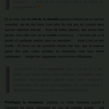
humains…… mais ils ont le mérite d’être là, vivant et
fonctionnels !!!
Et je crois que
la clef de la réussite
passera d’abord par ce facteur
essentiel, qui de nos jours n’est plus du tout pris en compte dans
aucune sélection avicole… Avoir de belles plumes, des tarses bien
jaunes, une crête ceci, et un modèle comme ça… c’est bien joli, si le
poulet vit quelques années pour se reproduire….. sinon c’est un peu
inutile… Et force est de constater encore une fois, que la majeure
partie des jolis sujets achetés en exposition sont tous morts
rapidement…. malgré les supposées vaccinations obligatoires….
C’est grâce à cette
résistance
face à la vie et à ses
aléas, que nous allons nous retrouver à travailler avec
certains reproducteurs plutôt que ceux souhaités
initialement. Le cas le plus frappant que nous avons à
Brahmaland est le coq pékin chocolat
Suchard
!!!
Privilégier la résistance
, implique un choix drastique quand à
l’absence de soins chimiques en cas de maladie avérée… soit