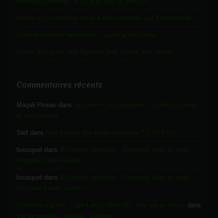
Mauvaise nouvelle : il n’y aura pas de poussin…
Balata est la première poule à être parrainée, par Emmanuelle.
Entre tristesse et admiration : quand la Vie choisi.
Purée “anti-gaspi” aux légumes pour régaler mes poules
Commentaires récents
Magali Pineau
dans
La poule et ses poussins : un rôle fascinant
et sous-estimé
Stef
dans
Faut-il isoler une poule qui couve ? (CPAP #4)
bousquet
dans
Œil fermé, infection… Comment elles se sont
soignées toutes seules !
bousquet
dans
Œil fermé, infection… Comment elles se sont
soignées toutes seules !
Gratitude à la Vie ... par Luky ! (récit #9) - Une vie en mieux
dans
Vie de poussin : objectif ‘sourires’