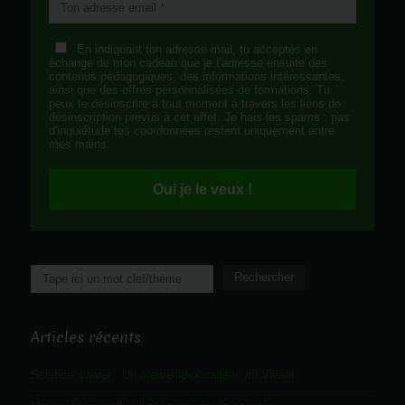
En indiquant ton adresse mail, tu acceptes en
échange de mon cadeau que je t'adresse ensuite des
contenus pédagogiques, des informations intéressantes,
ainsi que des offres personnalisées de formations. Tu
peux te désinscrire à tout moment à travers les liens de
désinscription prévus à cet effet. Je hais les spams : pas
d'inquiétude tes coordonnées restent uniquement entre
mes mains.
Oui je le veux !
Rechercher
Rechercher
Articles récents
Solstice d’hiver : Un merveilleux cadeau du Vivant