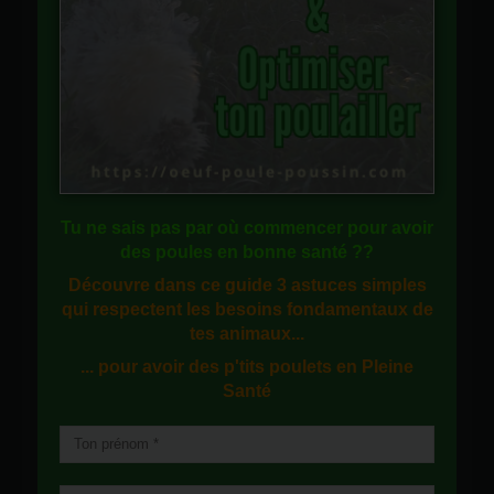
Tu ne sais pas
par où commencer
pour avoir
des
poules en bonne santé
??
Découvre dans ce guide
3 astuces simples
qui respectent les besoins fondamentaux de
tes animaux...
... pour avoir des p'tits poulets en
Pleine
Santé