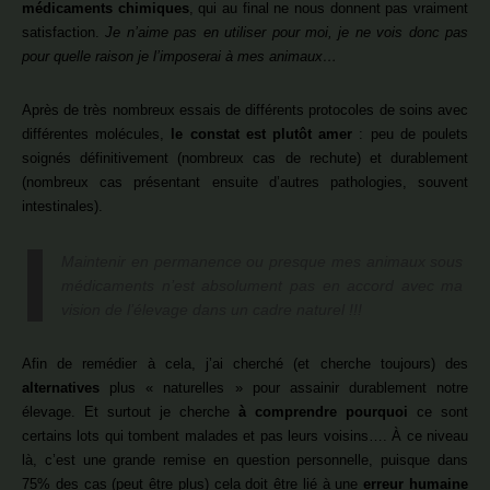
médicaments chimiques
, qui au final ne nous donnent pas vraiment
satisfaction.
Je n’aime pas en utiliser pour moi, je ne vois donc pas
pour quelle raison je l’imposerai à mes animaux…
Après de très nombreux essais de différents protocoles de soins avec
différentes molécules,
le constat est plutôt amer
: peu de poulets
soignés définitivement (nombreux cas de rechute) et durablement
(nombreux cas présentant ensuite d’autres pathologies, souvent
intestinales).
Maintenir en permanence ou presque mes animaux sous
médicaments n’est absolument pas en accord avec ma
vision de l’élevage dans un cadre naturel !!!
Afin de remédier à cela, j’ai cherché (et cherche toujours) des
alternatives
plus « naturelles » pour assainir durablement notre
élevage. Et surtout je cherche
à comprendre pourquoi
ce sont
certains lots qui tombent malades et pas leurs voisins…. À ce niveau
là, c’est une grande remise en question personnelle, puisque dans
75% des cas (peut être plus) cela doit être lié à une
erreur humaine