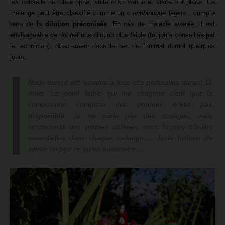
les conseils de Christophe, suite à sa venue et visite sur place. Ce
mélange peut être classifié comme un «
antibiotique léger
« , compte
tenu de la
dilution préconisée
. En cas de maladie avérée, il est
envisageable de donner une dilution plus faible (toujours conseillée par
le technicien), directement dans le bec de l’animal durant quelques
jours.
Nous auront été assidus à tous ces protocoles durant 11
mois. Le point faible qui me chagrine c’est que la
composition complète des produits
n’est pas
disponible
. Je ne parle pas des dosages, mais
simplement des plantes utilisées sous formes d’huiles
essentielles dans chaque mélange…. Juste histoire de
savoir un peu ce qu’on administre….