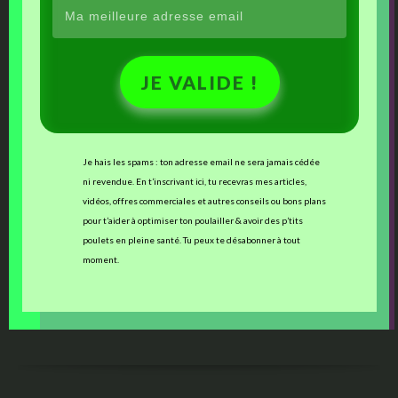
JE VALIDE !
Une virée dans le Loiret
Autres Articles Sur Un Thème Proche Ou Similaire
Je hais les spams : ton adresse email ne sera jamais cédée
ni revendue. En t’inscrivant ici, tu recevras mes articles,
Pâtée d’automne pour poules
vidéos, offres commerciales et autres conseils ou bons plans
Les jeux de P’Ang : concours festif !!
pour t’aider à optimiser ton poulailler & avoir des p’tits
!! Vente flash incroyable !!
poulets en pleine santé. Tu peux te désabonner à tout
Portrait de Poulet : Diabolo, orpington nain (encore un !!)
moment.
Tagged with:
elever des poules
,
objectifs 2017
,
soigner les poules
,
soins aux
poules
,
vaccination poules
Posted in:
Uncategorized