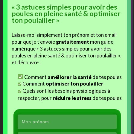
Dédicace à Hawaï, une chouette petite brahma
« 3 astuces simples pour avoir des
splash.
poules en pleine santé & optimiser
ton poulailler »
j'aime
Laisse-moi simplement ton prénom et ton email
Facebook
pour que je t’envoie
gratuitement
mon guide
numérique « 3 astuces simples pour avoir des
poules en pleine santé & optimiser ton poulailler »,
J’aime ça :
et découvre :
Comment
améliorer la santé
de tes poules
Comment
optimiser ton poulailler
Quels sont les besoins physiologiques à
Ces articles devraient vous intéresser :
respecter, pour
réduire le stress
de tes poules
Objectif 2017 (1/2)
Bain de poules…