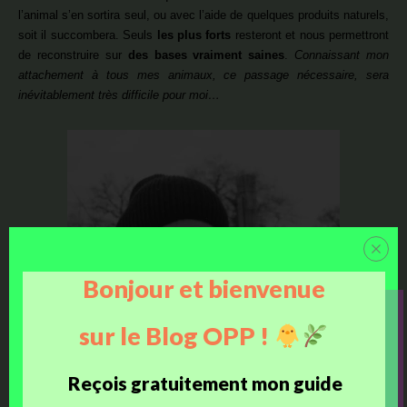
l’animal s’en sortira seul, ou avec l’aide de quelques produits naturels,
soit il succombera. Seuls
les plus forts
resteront et nous permettront
de reconstruire sur
des bases vraiment saines
.
Connaissant mon
attachement à tous mes animaux, ce passage nécessaire, sera
inévitablement très difficile pour moi…
Bonjour et bienvenue
sur le Blog OPP !
Reçois gratuitement mon guide