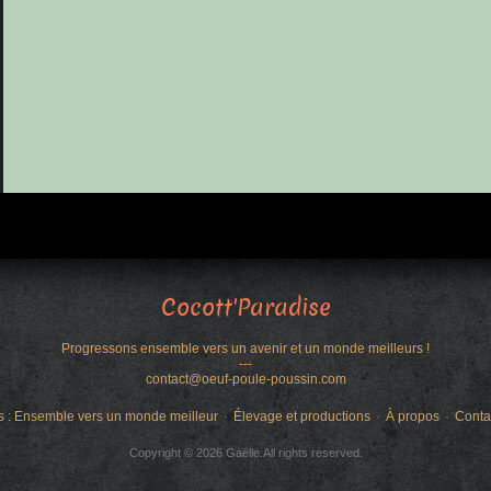
Cocott'Paradise
Progressons ensemble vers un avenir et un monde meilleurs !
---
contact@oeuf-poule-poussin.com
s : Ensemble vers un monde meilleur
Élevage et productions
À propos
Conta
Copyright © 2026 Gaëlle.All rights reserved.