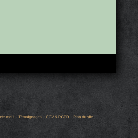
cte-moi !
Témoignages
CGV & RGPD
Plan du site