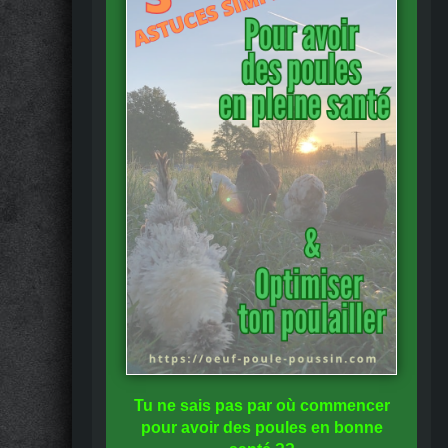
Tu ne sais pas
par où commencer
pour avoir des
poules en bonne