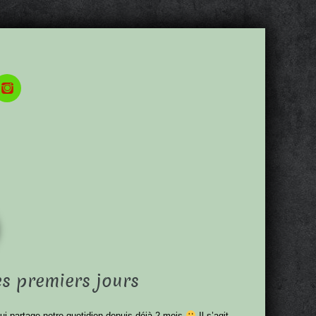
es premiers jours
 qui partage notre quotidien depuis déjà 2 mois
Il s’agit