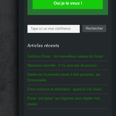
Oui je le veux !
Rechercher
Rechercher
Articles récents
Solstice d’hiver : Un merveilleux cadeau du Vivant
Mauvaise nouvelle : il n’y aura pas de poussin…
Balata est la première poule à être parrainée, par
Emmanuelle.
Entre tristesse et admiration : quand la Vie choisi.
Purée “anti-gaspi” aux légumes pour régaler mes
poules