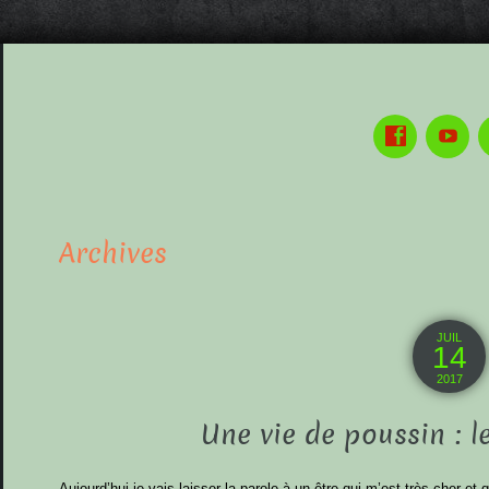
Archives
JUIL
14
2017
Une vie de poussin : l
Aujourd’hui je vais laisser la parole à un être qui m’est très cher et