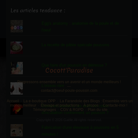
Les articles tendance :
Egg's anatomy : anatomie de la poule et de
l'oeuf
La recette de pâtée spéciale poussins
Que faire d'un poussin en détresse ?
Cocott'Paradise
Progressons ensemble vers un avenir et un monde meilleurs !
L'oiseau rare
---
contact@oeuf-poule-poussin.com
Accueil
La e-boutique OPP
La Farandole des Blogs : Ensemble vers un
monde meilleur
Élevage et productions
À propos
Contacte-moi !
Comment savoir si les œufs en cours
Témoignages
CGV & RGPD
Plan du site
d'incubation contiennent un poussin ?
Copyright © 2026 Gaëlle.All rights reserved.
Fabrication d'une éleveuse à poussins en 5
minutes !