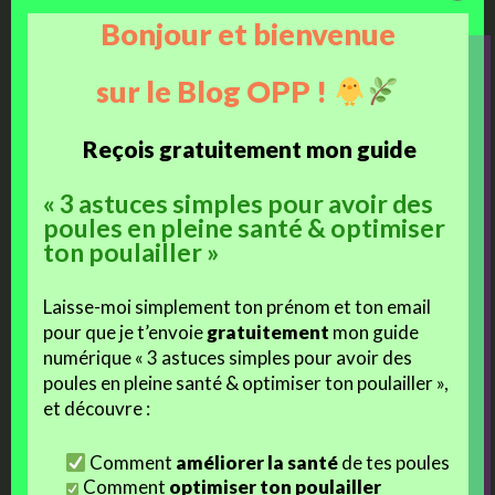
Facebook
Bonjour et bienvenue
J’aime ça :
sur le Blog OPP !
Chargement…
Reçois gratuitement mon guide
« 3 astuces simples pour avoir des
Ces articles devraient vous intéresser :
poules en pleine santé & optimiser
ton poulailler »
Laisse-moi simplement ton prénom et ton email
pour que je t’envoie
gratuitement
mon guide
Des poussins à l’école !
J21 : Les éclosions…
numérique « 3 astuces simples pour avoir des
poules en pleine santé & optimiser ton poulailler »,
et découvre :
Comment
améliorer la santé
de tes poules
Comment
optimiser ton poulailler
Les poussins de Nelly