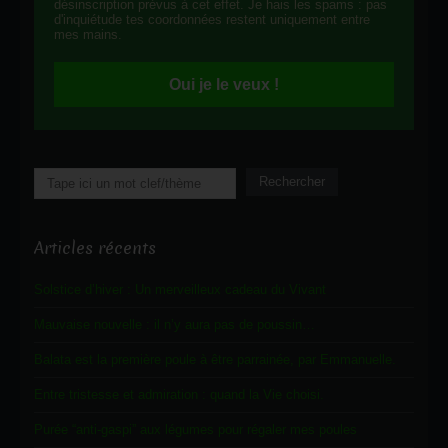
désinscription prévus à cet effet. Je hais les spams : pas
d'inquiétude tes coordonnées restent uniquement entre
mes mains.
Oui je le veux !
Rechercher
Rechercher
Articles récents
Solstice d’hiver : Un merveilleux cadeau du Vivant
Mauvaise nouvelle : il n’y aura pas de poussin…
Balata est la première poule à être parrainée, par Emmanuelle.
Entre tristesse et admiration : quand la Vie choisi.
Purée “anti-gaspi” aux légumes pour régaler mes poules