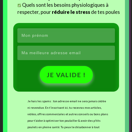
Quels sont les besoins physiologiques à
Autres Articles Sur Un Thème Proche Ou Similaire
respecter, pour
réduire le stress
de tes poules
Des cocottes aux Philippines !
Des nouvelles de Palawan
Le suivi d’incubation aux Philippines
J21 : Les éclosions…
Tagged with:
éclosion
,
éclosion poussin
,
éclosion poussin aux Philippines
,
éclosion
poussin en direct
Posted in:
Uncategorized
JE VALIDE !
More
←
Projet poulailler, c’est reparti !
Je hais les spams : ton adresse email ne sera jamais cédée
Articles
Le kit « Pilou »
→
ni revendue. En t’inscrivant ici, tu recevras mes articles,
vidéos, offres commerciales et autres conseils ou bons plans
2 comments on “
Éclosions à Palawan (Philippines)
”
pour t’aider à optimiser ton poulailler & avoir des p’tits
poulets en pleine santé. Tu peux te désabonner à tout