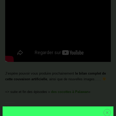
J’espère pouvoir vous produire prochainement
le bilan complet de
cette couvaison artificielle
, ainsi que de nouvelles images……
=> suite et fin des épisodes «
des cocottes à Palawan
«
j'aime