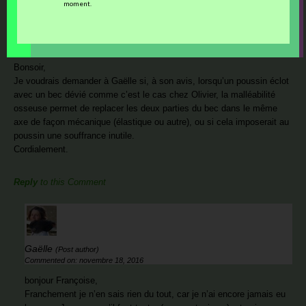
moment.
Françoise
Commented on: novembre 18, 2016
Bonsoir,
Je voudrais demander à Gaëlle si, à son avis, lorsqu’un poussin éclot
avec un bec dévié comme c’est le cas chez Olivier, la malléabilité
osseuse permet de replacer les deux parties du bec dans le même
axe de façon mécanique (élastique ou autre), ou si cela imposerait au
poussin une souffrance inutile.
Cordialement.
Reply
to this Comment
Gaëlle
(Post author)
Commented on: novembre 18, 2016
bonjour Françoise,
Franchement je n’en sais rien du tout, car je n’ai encore jamais eu