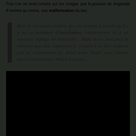
Puis l’on se rend compte sur les images que le poussin de
Angarade
8
montre au moins, une
malformation
du bec.
Bref de nombreux indices qui me portent à penser qu’il y
a eu un
incident d’incubation
, certainement lié à un
mauvais réglage de l’humidité… Mais ce ne sont pour le
moment que des suppositions, n’ayant à ce jour toujours
pas pu m’entretenir en direct avec Olivier, pour obtenir
plus d’informations. Affaire à suivre….