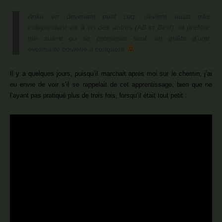
Anka
en devenant petit coq, devient aussi très
indépendant vis à vis des autres (AB et Best), et préfère
me suivre ou se promener seul, en quête d’une
éventuelle poulette à conquérir
Il y a quelques jours, puisqu’il marchait après moi sur le chemin, j’ai
eu envie de voir s’il se rappelait de cet apprentissage, bien que ne
l’ayant pas pratiqué plus de trois fois, lorsqu’il était tout petit :