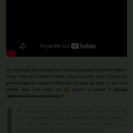
Je n’avais pas les cocottes sous la main, puisque nous étions dehors,
et que l’idée m’a traversé l’esprit comme ça, d’un coup ! j’avais une
grosse bague de couleur violette que j’ai posé par terre, et des vers
séchés dans mon seau, ce qui motive un poulet à
trouver
rapidement la bonne solution
!!
En quelques secondes, Anka à touché puis soulevé la
bague en plastique, à la commande « Anka, tu touches
? » Très amusant de voir qu’il n’avait rien oublié ! Le
poulet est donc doté d’une incroyable mémoire !