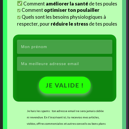
Comment
améliorer la santé
de tes poules
Comment
optimiser ton poulailler
Quels sont les besoins physiologiques à
Le brahpi : une chouette
respecter, pour
réduire le stress
de tes poules
découverte !
Autres Articles Sur Un Thème Proche Ou Similaire
Le poussin Anka s’applique
Anka & AB
Portrait de Poulet : Lanzo, jeune coq Brahma maillé doré
bleu
Portrait de poulet : N’Djili, petit brahma splash
JE VALIDE !
Tagged with:
poule qui touche un objet
,
poulet Anka
,
poulet qui apprend
,
poussin
Anka
Posted in:
Uncategorized
Je hais les spams : ton adresse email ne sera jamais cédée
ni revendue. En t’inscrivant ici, tu recevras mes articles,
vidéos, offres commerciales et autres conseils ou bons plans