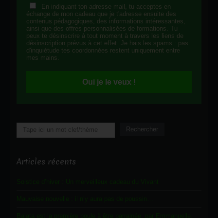
En indiquant ton adresse mail, tu acceptes en
échange de mon cadeau que je t'adresse ensuite des
contenus pédagogiques, des informations intéressantes,
ainsi que des offres personnalisées de formations. Tu
peux te désinscrire à tout moment à travers les liens de
désinscription prévus à cet effet. Je hais les spams : pas
d'inquiétude tes coordonnées restent uniquement entre
mes mains.
Oui je le veux !
Rechercher
Rechercher
Articles récents
Solstice d’hiver : Un merveilleux cadeau du Vivant
Mauvaise nouvelle : il n’y aura pas de poussin…
Balata est la première poule à être parrainée, par Emmanuelle.