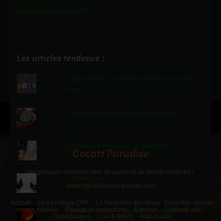
Rejoignez-nous !!!
Les articles tendance :
Egg's anatomy : anatomie de la poule et de
l'oeuf
La recette de pâtée spéciale poussins
Que faire d'un poussin en détresse ?
Cocott'Paradise
Progressons ensemble vers un avenir et un monde meilleurs !
L'oiseau rare
---
contact@oeuf-poule-poussin.com
Accueil
La e-boutique OPP
La Farandole des Blogs : Ensemble vers un
monde meilleur
Élevage et productions
À propos
Contacte-moi !
Comment savoir si les œufs en cours
Témoignages
CGV & RGPD
Plan du site