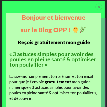
j'aime
Bonjour et bienvenue
Facebook
sur le Blog OPP !
J’aime ça :
Reçois gratuitement mon guide
Chargement…
« 3 astuces simples pour avoir des
poules en pleine santé & optimiser
ton poulailler »
Ces articles devraient vous intéresser :
Laisse-moi simplement ton prénom et ton email
pour que je t’envoie
gratuitement
mon guide
numérique « 3 astuces simples pour avoir des
poules en pleine santé & optimiser ton poulailler »,
Le poussin Anka s’applique
Anka & AB
et découvre :