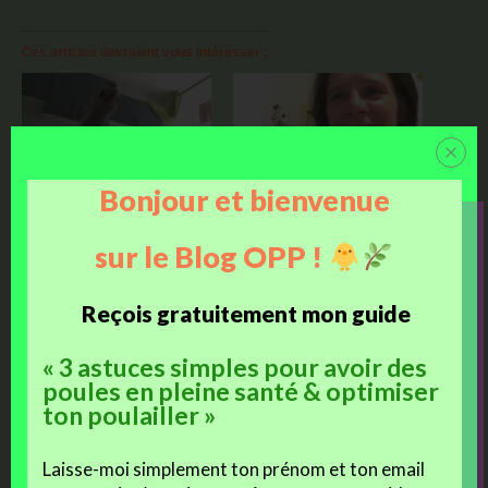
Ces articles devraient vous intéresser :
Bonjour et bienvenue
Vie de Poussin : découvrir
Une vie de poussin : les
le monde
premiers jours
sur le Blog OPP !
Reçois gratuitement mon guide
Vie de poussin : Dur de
« 3 astuces simples pour avoir des
partager !
poules en pleine santé & optimiser
ton poulailler »
Autres Articles Sur Un Thème Proche Ou Similaire
Laisse-moi simplement ton prénom et ton email
Portrait de Poulet : Lanzo, jeune coq Brahma maillé doré