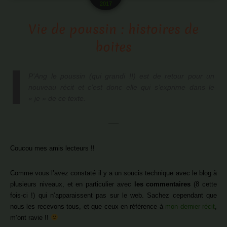
2017
Vie de poussin : histoires de
boites
P’Ang le poussin (qui grandi !!) est de retour pour un
nouveau récit et c’est donc elle qui s’exprime dans le
« je » de ce texte.
—–
Coucou mes amis lecteurs !!
Comme vous l’avez constaté il y a un soucis technique avec le blog à
plusieurs niveaux, et en particulier avec
les commentaires
(8 cette
fois-ci !) qui n’apparaissent pas sur le web. Sachez cependant que
nous les recevons tous, et que ceux en référence à
mon dernier récit
,
m’ont ravie !!