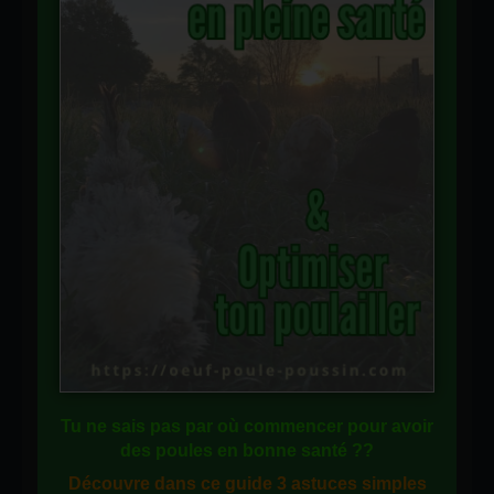
Tu ne sais pas
par où commencer
pour avoir
des
poules en bonne santé
??
Découvre dans ce guide
3 astuces simples