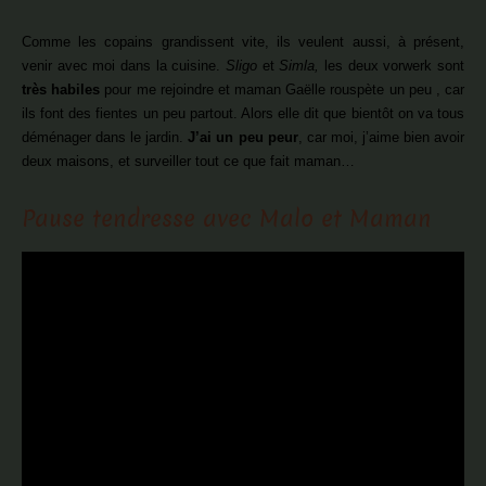
Comme les copains grandissent vite, ils veulent aussi, à présent,
venir avec moi dans la cuisine.
Sligo
et
Simla,
les deux vorwerk sont
très habiles
pour me rejoindre et maman Gaëlle rouspète un peu , car
ils font des fientes un peu partout. Alors elle dit que bientôt on va tous
déménager dans le jardin.
J’ai un peu peur
, car moi, j’aime bien avoir
deux maisons, et surveiller tout ce que fait maman…
Pause tendresse avec Malo et Maman