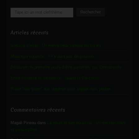
Rechercher
Rechercher
Articles récents
Solstice d’hiver : Un merveilleux cadeau du Vivant
Mauvaise nouvelle : il n’y aura pas de poussin…
Balata est la première poule à être parrainée, par Emmanuelle.
Entre tristesse et admiration : quand la Vie choisi.
Purée “anti-gaspi” aux légumes pour régaler mes poules
Commentaires récents
Magali Pineau
dans
La poule et ses poussins : un rôle fascinant
et sous-estimé