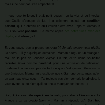
mais il ne peut pas s’en empêcher !!
Il nous raconte lorsqu’il était petit poussin en janvier et qu’il voulait
que Gaëlle s’occupe de lui. Il a tellement insisté en
sautillant
partout
, qu’il a obtenu ce qu’il voulait : être avec Papa et Maman
le
plus souvent possible
. Il a même appris
des petits trucs avec des
objets
, et il
adore
ça !
Et vous savez quoi à propos de
Anka
??
Je vais encore vous révéler
un secret
… Il y a quelques semaines, Maman a reçu un un étrange e-
mail de la part de
Johanna Adjadj
. En fait, cette dame souhaitait
recruter
Anka
comme
candidat
pour une émission de télévision.
Évidement je ne sais pas du tout ce que c’est qu’une télévision, ni
une émission. Maman m’a expliqué que c’était une boite, mais qu’on
en avait pas chez nous… (j’ai toujours pas bien compris le principe, je
vous avoue, si ce n’est qu’il doit nous manquer des boites…)
Bref,
Anka
avait été
repéré sur le web
, pour aller à l’émission «
La
France a un incroyable talent
» . Maman a répondu qu’il était trop