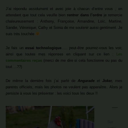
J’ai répondu assidument et avec joie à chacun d’entre vous ; en
attendant que tout cela veuille bien
rentrer dans l’ordre
je remercie
chaleureusement : Anthony, Françoise, Amandine, Loïc, Martine,
Sandie, Véronique, Cathy et Sonia de me soutenir aussi gentiment. Je
suis très touchée
Je fais un
essai technologique
….. peut-être pourrez-vous les voir,
ainsi que toutes mes réponses en cliquant sur ce lien :
Les
commentaires reçus
(merci de me dire si cela fonctionne ou pas du
tout….??)
De même la dernière fois j’ai parlé de
Angarade
et
Joker,
mes
parents officiels, mais les photos ne veulent pas apparaître.. Alors je
persiste à vous les présenter : les voici tous les deux !!
—–
Sur