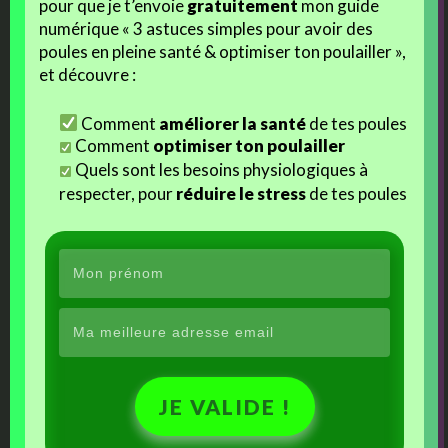
pour que je t’envoie
gratuitement
mon guide
bleu
numérique « 3 astuces simples pour avoir des
Que faire d’un poussin en détresse ?
poules en pleine santé & optimiser ton poulailler »,
Anka le super poulet !!
et découvre :
Lutter contre les poux rouges (2/2)
Comment
améliorer la santé
de tes poules
Tagged with:
histoire de poussin
,
P'Ang le poussin
,
poules stars
,
poussin
,
vie de
poussin
Comment
optimiser ton poulailler
Posted in:
Uncategorized
Quels sont les besoins physiologiques à
respecter, pour
réduire le stress
de tes poules
More
←
Portrait de Poulet : Lanzo, jeune coq Brahma maillé doré bleu
Articles
Vie de poussin : le déménagement
→
10 comments on “
Vie de poussin : histoires de
boites
”
JE VALIDE !