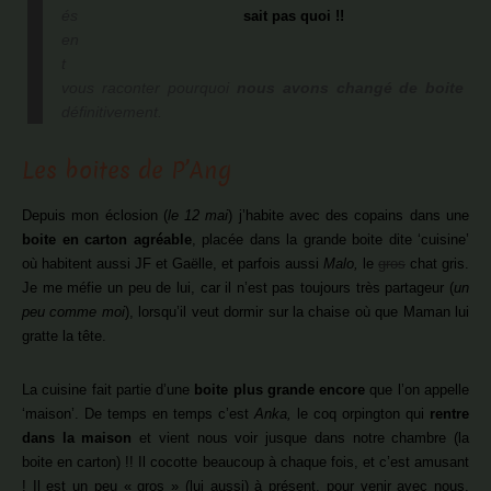
és
sait pas quoi !!
en
t
vous raconter pourquoi
nous avons changé de boite
définitivement.
Les boites de P’Ang
Depuis mon éclosion (
le 12 mai
) j’habite avec des copains dans une
boite en carton agréable
, placée dans la grande boite dite ‘cuisine’
où habitent aussi JF et Gaëlle, et parfois aussi
Malo,
le
gros
chat gris.
Je me méfie un peu de lui, car il n’est pas toujours très partageur (
un
peu comme moi
), lorsqu’il veut dormir sur la chaise où que Maman lui
gratte la tête.
La cuisine fait partie d’une
boite plus grande encore
que l’on appelle
‘maison’. De temps en temps c’est
Anka,
le coq orpington qui
rentre
dans la maison
et vient nous voir jusque dans notre chambre (la
boite en carton) !! Il cocotte beaucoup à chaque fois, et c’est amusant
! Il est un peu « gros » (lui aussi) à présent, pour venir avec nous,