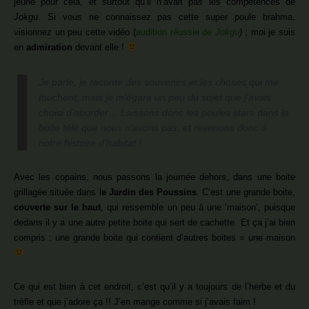
jeune pour cela, et surtout qu’il n’avait pas les compétences de
Jokgu.
Si vous ne connaissez pas cette super poule brahma,
visionnez un peu cette vidéo (
audition réussie de
Jokgu
)
; moi je suis
en
admiration
devant elle !
Je parle, je raconte des souvenirs et les choses qui me
touchent, mais je m’égare un peu du sujet que j’avais
choisi d’aborder… Laissons donc les poules stars dans la
boite télé que nous n’avons pas, et revenons donc à
notre histoire d’habitat !
Avec les copains, nous passons la journée dehors, dans une boite
grillagée située dans l
e Jardin des Poussins
. C’est une grande boite,
couverte sur le haut
, qui ressemble un peu à une ‘maison’, puisque
dedans il y a une autre petite boite qui sert de cachette. Et ça j’ai bien
compris : une grande boite qui contient d’autres boites = une maison
Ce qui est bien à cet endroit, c’est qu’il y a toujours de l’herbe et du
trèfle et que j’adore ça !! J’en mange comme si j’avais faim !