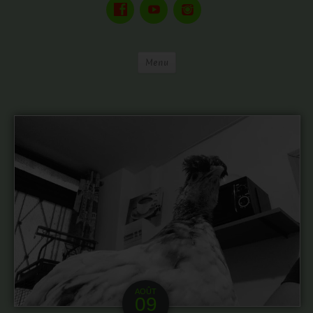
Menu
AOÛT
09