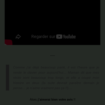
—–
Comme j’ai déjà beaucoup parlé, il est l’heure que je
rende le clavier pour aujourd’hui… Maman dit que mes
récits sont beaucoup trop longs, et elle a coupé mon
histoire en deux (la suite devrait paraître demain je
pense… je n’aime vraiment pas ça !!)….
Alors
j’aimerai bien votre avis
!!