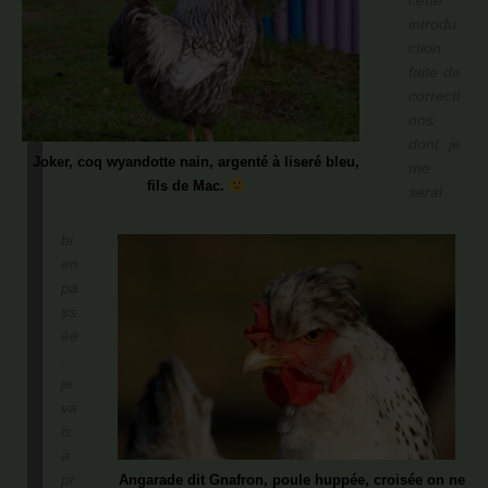
cette
introdu
ction
faite de
correcti
ons
dont je
Joker, coq wyandotte nain, argenté à liseré bleu,
me
fils de Mac.
serai
bi
en
pa
ss
ée
,
je
va
is
à
pr
Angarade dit Gnafron, poule huppée, croisée on ne