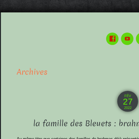
Archives
FÉV
27
2022
la famille des Bleuets : bra
Au même titre que certaines des familles de brahmas déjà présenté