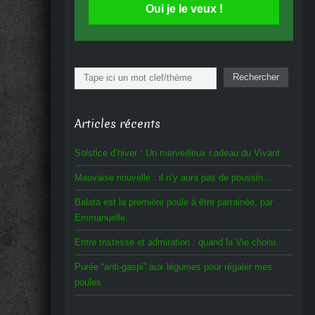
Oui je le veux !
Rechercher
Rechercher
Articles récents
Solstice d’hiver : Un merveilleux cadeau du Vivant
Mauvaise nouvelle : il n’y aura pas de poussin…
Balata est la première poule à être parrainée, par
Emmanuelle.
Entre tristesse et admiration : quand la Vie choisi.
Purée “anti-gaspi” aux légumes pour régaler mes
poules