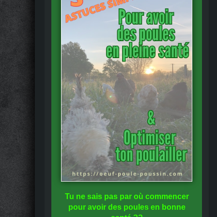
Tu ne sais pas
par où commencer
pour avoir des
poules en bonne