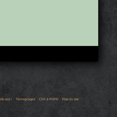
cte-moi !
Témoignages
CGV & RGPD
Plan du site