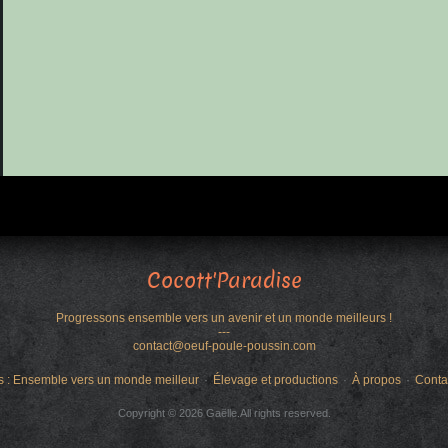
Cocott'Paradise
Progressons ensemble vers un avenir et un monde meilleurs !
---
contact@oeuf-poule-poussin.com
s : Ensemble vers un monde meilleur
Élevage et productions
À propos
Conta
Copyright © 2026 Gaëlle.All rights reserved.