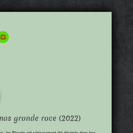
hmas grande race (2022)
es, les Bleuets ont sérieusement été décimés dans leur