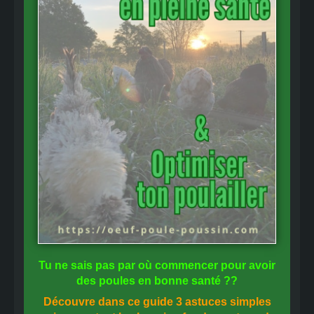
Tu ne sais pas
par où commencer
pour avoir
des
poules en bonne santé
??
Découvre dans ce guide
3 astuces simples