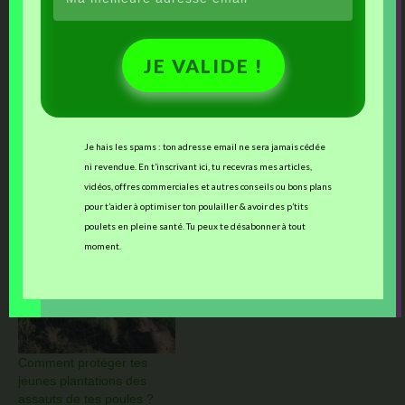
JE VALIDE !
Ces articles devraient vous intéresser :
Je hais les spams : ton adresse email ne sera jamais cédée
ni revendue. En t’inscrivant ici, tu recevras mes articles,
vidéos, offres commerciales et autres conseils ou bons plans
Le Christmas Coop-pourri :
La permathérapie : une
pour t’aider à optimiser ton poulailler & avoir des p’tits
mettez des fleurs dans vos
approche inspirante pour
poulets en pleine santé. Tu peux te désabonner à tout
poulaillers !
l’élevage des poules
moment.
Comment protéger tes
jeunes plantations des
assauts de tes poules ?