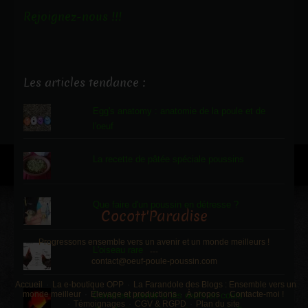
Rejoignez-nous !!!
Les articles tendance :
Egg's anatomy : anatomie de la poule et de
l'oeuf
La recette de pâtée spéciale poussins
Que faire d'un poussin en détresse ?
Cocott'Paradise
Progressons ensemble vers un avenir et un monde meilleurs !
L'oiseau rare
---
contact@oeuf-poule-poussin.com
Accueil
La e-boutique OPP
La Farandole des Blogs : Ensemble vers un
monde meilleur
Élevage et productions
À propos
Contacte-moi !
Comment savoir si les œufs en cours
Témoignages
CGV & RGPD
Plan du site