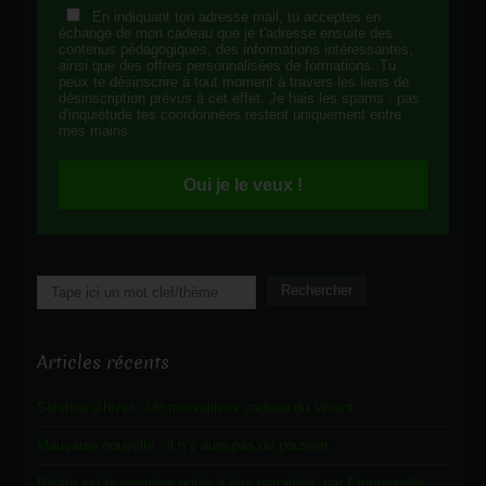
En indiquant ton adresse mail, tu acceptes en
échange de mon cadeau que je t'adresse ensuite des
contenus pédagogiques, des informations intéressantes,
ainsi que des offres personnalisées de formations. Tu
peux te désinscrire à tout moment à travers les liens de
désinscription prévus à cet effet. Je hais les spams : pas
d'inquiétude tes coordonnées restent uniquement entre
mes mains.
Oui je le veux !
Rechercher
Rechercher
Articles récents
Solstice d’hiver : Un merveilleux cadeau du Vivant
Mauvaise nouvelle : il n’y aura pas de poussin…
Balata est la première poule à être parrainée, par Emmanuelle.