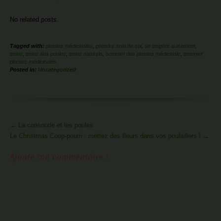
No related posts.
Tagged with:
plantes médicinales
,
prendre soin de soi
,
se soigner autrement
,
soins
,
soins aux poules
,
soins naturels
,
sommet des plantes médicinale
,
sommet
plantes médicinales
Posted in:
Uncategorized
More
←
La consoude et les poules
Articles
Le Christmas Coop-pourri : mettez des fleurs dans vos poulaillers !
→
Ajoute ton commentaire !