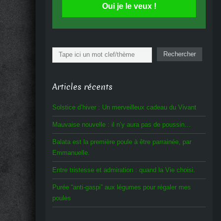
Oui je le veux !
Rechercher
Rechercher
Articles récents
Solstice d’hiver : Un merveilleux cadeau du Vivant
Mauvaise nouvelle : il n’y aura pas de poussin…
Balata est la première poule à être parrainée, par
Emmanuelle.
Entre tristesse et admiration : quand la Vie choisi.
Purée “anti-gaspi” aux légumes pour régaler mes
poules