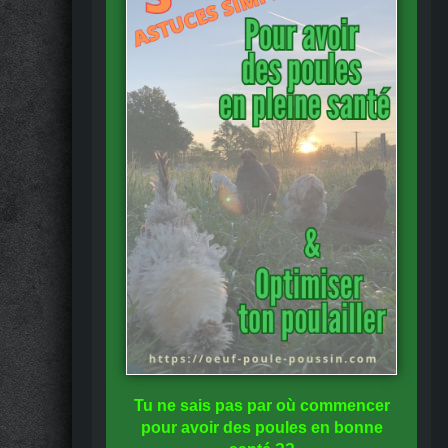
Tu ne sais pas
par où commencer
pour avoir des
poules en bonne