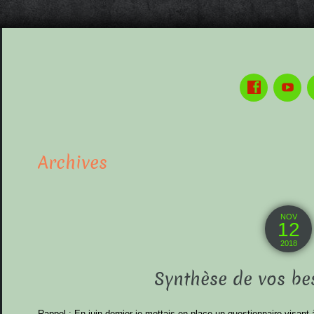
Archives
NOV
12
2018
Synthèse de vos be
Rappel : En juin dernier je mettais en place un questionnaire visan