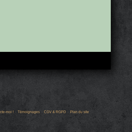
cte-moi !
Témoignages
CGV & RGPD
Plan du site