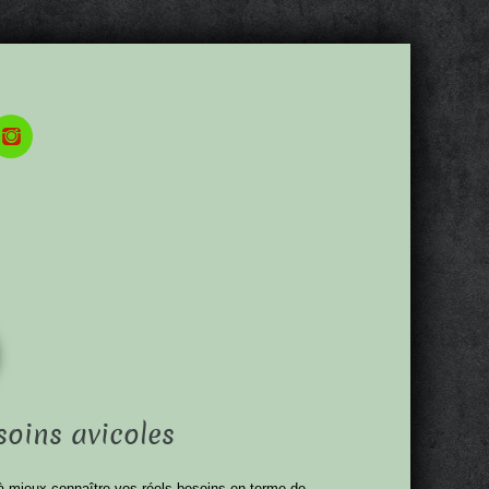
soins avicoles
t à mieux connaître vos réels besoins en terme de