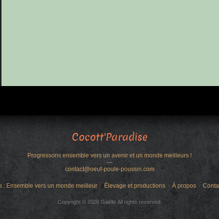
Cocott'Paradise
Progressons ensemble vers un avenir et un monde meilleurs !
---
contact@oeuf-poule-poussin.com
s : Ensemble vers un monde meilleur
Élevage et productions
À propos
Conta
Copyright © 2026 Gaëlle.All rights reserved.