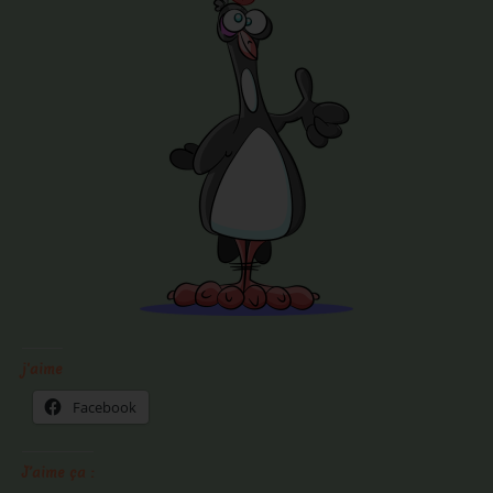
j'aime
Facebook
J’aime ça :