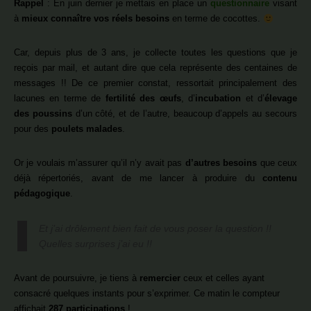
Rappel
: En juin dernier je mettais en place un
questionnaire
visant
à
mieux connaître vos réels besoins
en terme de cocottes.
Car, depuis plus de 3 ans, je collecte toutes les questions que je
reçois par mail, et autant dire que cela représente des centaines de
messages !! De ce premier constat, ressortait principalement des
lacunes en terme de
fertilité des œufs
, d’
incubation
et d’
élevage
des poussins
d’un côté, et de l’autre, beaucoup d’appels au secours
pour des
poulets malades
.
Or je voulais m’assurer qu’il n’y avait pas
d’autres besoins
que ceux
déjà répertoriés, avant de me lancer à produire du
contenu
pédagogique
.
Et j’ai drôlement bien fait de vous poser la question !!
Quelles surprises j’ai eu !!
Avant de poursuivre, je tiens à
remercier
ceux et celles ayant
consacré quelques instants pour s’exprimer. Ce matin le compteur
affichait
287 participations
!