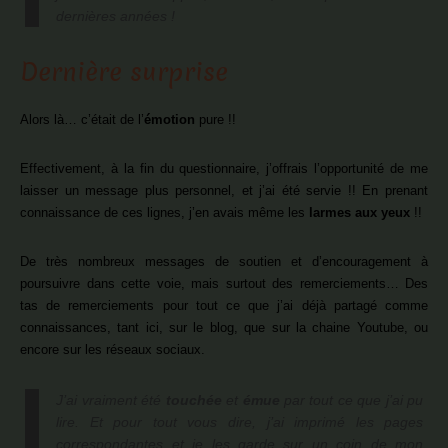
dernières années !
Dernière surprise
Alors là… c’était de l’
émotion
pure !!
Effectivement, à la fin du questionnaire, j’offrais l’opportunité de me
laisser un message plus personnel, et j’ai été servie !! En prenant
connaissance de ces lignes, j’en avais même les
larmes aux yeux
!!
De très nombreux messages de soutien et d’encouragement à
poursuivre dans cette voie, mais surtout des remerciements… Des
tas de remerciements pour tout ce que j’ai déjà partagé comme
connaissances, tant ici, sur le blog, que sur la chaine Youtube, ou
encore sur les réseaux sociaux.
J’ai vraiment été
touchée
et
émue
par tout ce que j’ai pu
lire. Et pour tout vous dire, j’ai imprimé les pages
correspondantes et je les garde sur un coin de mon