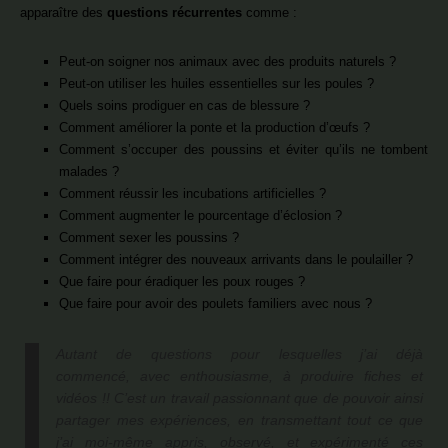
apparaître des
questions récurrentes
comme :
Peut-on soigner nos animaux avec des produits naturels ?
Peut-on utiliser les huiles essentielles sur les poules ?
Quels soins prodiguer en cas de blessure ?
Comment améliorer la ponte et la production d’œufs ?
Comment s’occuper des poussins et éviter qu’ils ne tombent
malades ?
Comment réussir les incubations artificielles ?
Comment augmenter le pourcentage d’éclosion ?
Comment sexer les poussins ?
Comment intégrer des nouveaux arrivants dans le poulailler ?
Que faire pour éradiquer les poux rouges ?
Que faire pour avoir des poulets familiers avec nous ?
Autant de questions pour lesquelles j’ai déjà
commencé, avec enthousiasme, à produire fiches et
vidéos !! C’est un travail passionnant que de pouvoir ainsi
partager mes expériences, en transmettant tout ce que
j’ai moi-même appris, observé, et expérimenté ces