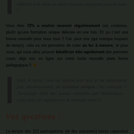
réfléchir à la mise en place d’autres supports pour la suite
!
Vous êtes
72% a vouloir recevoir régulièrement
ces contenus,
plutôt qu’une formation unique délivrée en une fois. Et ça c’est une
bonne nouvelle pour nous tous !! Car, pour moi (qui manque toujours
de temps), cela va me permettre de créer
au fur à mesure
, et pour
vous, qui vous allez pouvoir
bénéficier très rapidement
des premiers
cours déjà mis en ligne sur notre toute nouvelle plate forme
pédagogique !!
Mais là aussi, cela ne signifie pas que je ne proposerai
pas ultérieurement, de
contenu unique
! Au contraire !!
J’envisage déjà des packs complets par thématique…
mais nous en reparlerons le moment venu !!
Vos questions :
La lecture des 212 participations (et des suivantes) laisse cependant