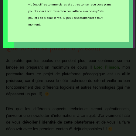
vidéos, offres commerciales et autres conseils ou bons plans
Vraiment, un
GRAND MERCI
de me soutenir dans mes actions et
pour t’aider à optimiser ton poulailler & avoir des p’tits
dans ce nouveau projet
poulets en pleine santé. Tu peux te désabonner à tout
moment.
En savoir plus …
Que va-t-il se passer à présent ?
Je profite que les poules ne pondent plus, pour continuer sur ma
lancée en préparant un maximum de cours !!
Loïc Plisson
, mon
partenaire dans ce projet de plateforme pédagogique est un
allié
précieux
, car il gère aussi le côté technique du site et veille au bon
fonctionnement des différents logiciels et autres technologies (qui me
dépassent un peu !!).
Dès que les différents aspects techniques seront opérationnels,
j’enverrai une newsletter d’informations à ce sujet. J’ai vraiment hâte
de vous
dévoiler l’identité de cette plateforme
et de vous la faire
découvrir avec les premiers contenuS déjà disponibles !!!