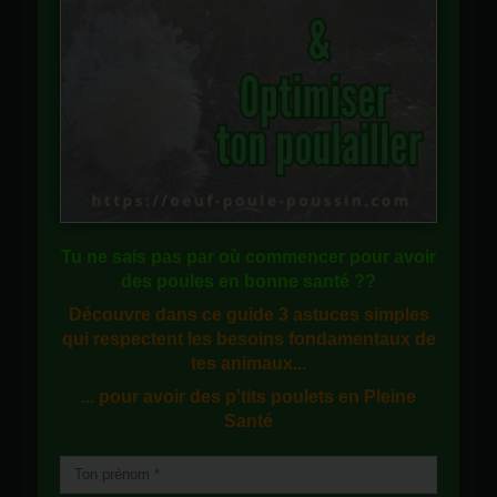
Tu ne sais pas
par où commencer
pour avoir
des
poules en bonne santé
??
Découvre dans ce guide
3 astuces simples
qui respectent les besoins fondamentaux de
tes animaux...
... pour avoir des p'tits poulets en
Pleine
Santé