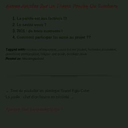
Autres Articles Sur Un Thème Proche Ou Similaire
La parole est aux lecteurs !!!
Le saviez-vous ?
2016 : de bons moments !
Comment participer toi aussi au projet ??
Tagged with:
contenu pédagogique
,
cours sur les poules
,
formation incubation
,
plateforme pédagogique
,
soigner une poule
,
sondage poule
Posted in:
Uncategorized
More
←
Test du poulailler en plastique Grand Eglu Cube
Articles
La poule : chef d’orchestre en sérénité
→
Ajoute ton commentaire !