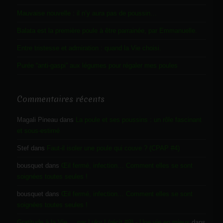
Mauvaise nouvelle : il n’y aura pas de poussin…
Balata est la première poule à être parrainée, par Emmanuelle.
Entre tristesse et admiration : quand la Vie choisi.
Purée “anti-gaspi” aux légumes pour régaler mes poules
Commentaires récents
Magali Pineau
dans
La poule et ses poussins : un rôle fascinant
et sous-estimé
Stef
dans
Faut-il isoler une poule qui couve ? (CPAP #4)
bousquet
dans
Œil fermé, infection… Comment elles se sont
soignées toutes seules !
bousquet
dans
Œil fermé, infection… Comment elles se sont
soignées toutes seules !
Gratitude à la Vie ... par Luky ! (récit #9) - Une vie en mieux
dans