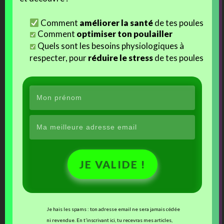
«
Gaëlle vous êtes magnifique, j’aimerais bien partager avec vous la
Comment
améliorer la santé
de tes poules
passion pour les petites volailles…je suis débutante mais j’aime
Comment
optimiser ton poulailler
beaucoup et en grande partie c’est grace a vous qui m’inspirez
Quels sont les besoins physiologiques à
beaucoup. J’ai commandé des oeufs et je les attends avec
respecter, pour
réduire le stress
de tes poules
impatience! »
« C’est chouette de partager avec des passionnés, j’adore lire les
petites histoires ou des pages complètes sur le site, je trouve des
idées, des conseils, et je suis vraiment déçue d’être aussi loin ! »
« Bonjour. Vous m avez énormément aidé après l’attaque de fouine.
On se sent seul quand une épreuve comme celle la arrive, les veto ne
prennent pas les poules, mais vous, vous étiez la. Grace a tout vos
JE VALIDE !
conseils et votre soutien, mes survivantes ont l air de s en sortir, les
plaies cicatrises bien. Un grand merci pour elles »
Il y en a encore
plusieurs dizaines
comme ceux là ! Mais je ne peux
Je hais les spams : ton adresse email ne sera jamais cédée
pas tous les publier !!
ni revendue. En t’inscrivant ici, tu recevras mes articles,