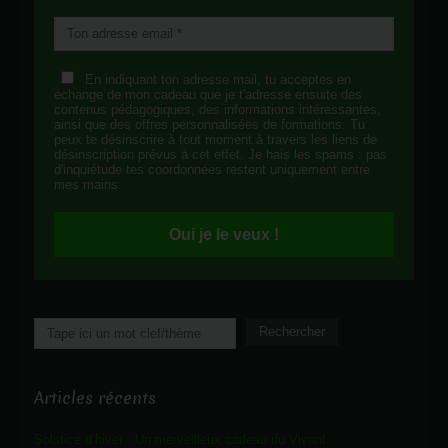
En indiquant ton adresse mail, tu acceptes en
échange de mon cadeau que je t'adresse ensuite des
contenus pédagogiques, des informations intéressantes,
ainsi que des offres personnalisées de formations. Tu
peux te désinscrire à tout moment à travers les liens de
désinscription prévus à cet effet. Je hais les spams : pas
d'inquiétude tes coordonnées restent uniquement entre
mes mains.
Oui je le veux !
Rechercher
Rechercher
Articles récents
Solstice d’hiver : Un merveilleux cadeau du Vivant