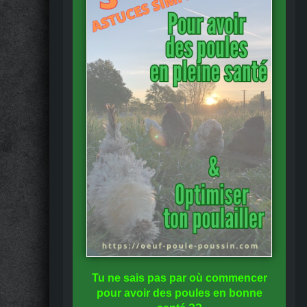
Tu ne sais pas
par où commencer
pour avoir des
poules en bonne