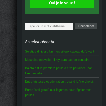
Oui je le veux !
Rechercher
Rechercher
Articles récents
Solstice d’hiver : Un merveilleux cadeau du Vivant
Mauvaise nouvelle : il n’y aura pas de poussin…
Balata est la première poule à être parrainée, par
Emmanuelle.
Entre tristesse et admiration : quand la Vie choisi.
Purée “anti-gaspi” aux légumes pour régaler mes
poules