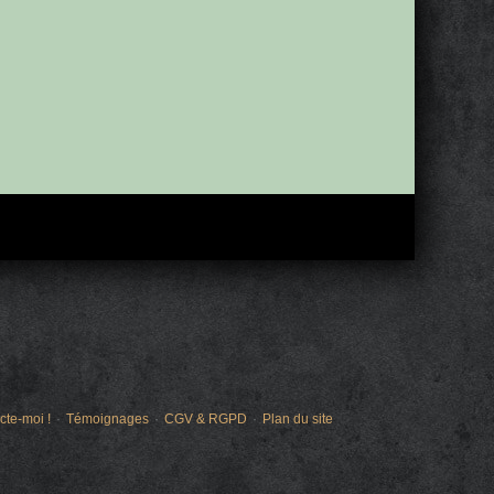
cte-moi !
Témoignages
CGV & RGPD
Plan du site