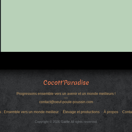
Cocott'Paradise
Progressons ensemble vers un avenir et un monde meilleurs !
---
contact@oeuf-poule-poussin.com
s : Ensemble vers un monde meilleur
Élevage et productions
À propos
Conta
Copyright © 2026 Gaëlle.All rights reserved.