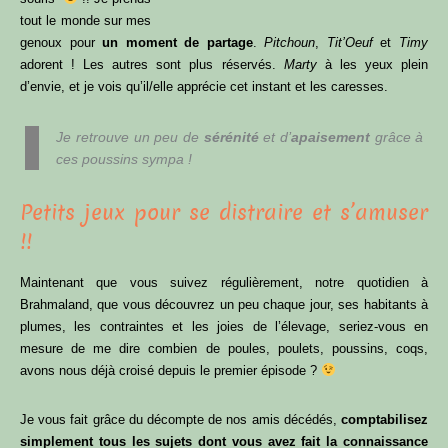
tout le monde sur mes
genoux pour
un moment de partage
.
Pitchoun
,
Tit’Oeuf
et
Timy
adorent ! Les autres sont plus réservés.
Marty
à les yeux plein
d’envie, et je vois qu’il/elle apprécie cet instant et les caresses.
Je retrouve un peu de
sérénité
et d’
apaisement
grâce à
ces poussins sympa !
Petits jeux pour se distraire et s’amuser
!!
Maintenant que vous suivez régulièrement, notre quotidien à
Brahmaland, que vous découvrez un peu chaque jour, ses habitants à
plumes, les contraintes et les joies de l’élevage, seriez-vous en
mesure de me dire combien de poules, poulets, poussins, coqs,
avons nous déjà croisé depuis le premier épisode ?
Je vous fait grâce du décompte de nos amis décédés,
comptabilisez
simplement tous les sujets dont vous avez fait la connaissance