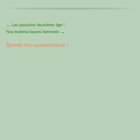
More
←
Les poussins deuxième âge !
Articles
Nos brahma fauves herminés
→
Ajoute ton commentaire !