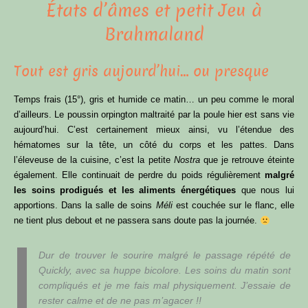
États d’âmes et petit Jeu à
Brahmaland
Tout est gris aujourd’hui… ou presque
Temps frais (15°), gris et humide ce matin… un peu comme le moral
d’ailleurs. Le poussin orpington maltraité par la poule hier est sans vie
aujourd’hui. C’est certainement mieux ainsi, vu l’étendue des
hématomes sur la tête, un côté du corps et les pattes. Dans
l’éleveuse de la cuisine, c’est la petite
Nostra
que je retrouve éteinte
également. Elle continuait de perdre du poids régulièrement
malgré
les soins prodigués et les aliments énergétiques
que nous lui
apportions. Dans la salle de soins
Méli
est couchée sur le flanc, elle
ne tient plus debout et ne passera sans doute pas la journée.
Dur de trouver le sourire malgré le passage répété de
Quickly
, avec sa huppe bicolore. Les soins du matin sont
compliqués et je me fais mal physiquement. J’essaie de
rester calme et de ne pas m’agacer !!