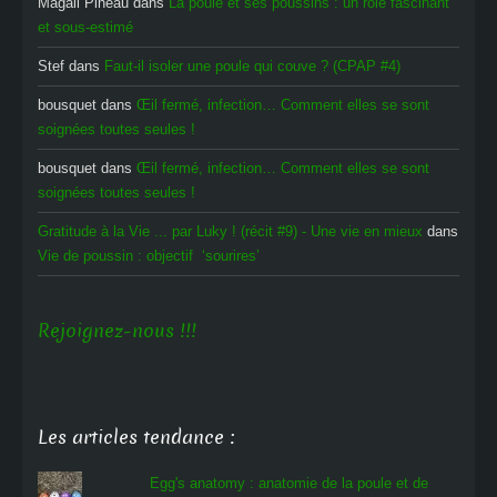
Magali Pineau
dans
La poule et ses poussins : un rôle fascinant
et sous-estimé
Stef
dans
Faut-il isoler une poule qui couve ? (CPAP #4)
bousquet
dans
Œil fermé, infection… Comment elles se sont
soignées toutes seules !
bousquet
dans
Œil fermé, infection… Comment elles se sont
soignées toutes seules !
Gratitude à la Vie ... par Luky ! (récit #9) - Une vie en mieux
dans
Vie de poussin : objectif ‘sourires’
Rejoignez-nous !!!
Les articles tendance :
Egg's anatomy : anatomie de la poule et de