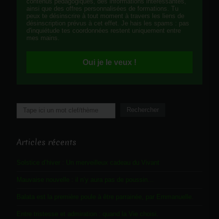
contenus pédagogiques, des informations intéressantes,
ainsi que des offres personnalisées de formations. Tu
peux te désinscrire à tout moment à travers les liens de
désinscription prévus à cet effet. Je hais les spams : pas
d'inquiétude tes coordonnées restent uniquement entre
mes mains.
Oui je le veux !
Rechercher
Rechercher
Articles récents
Solstice d’hiver : Un merveilleux cadeau du Vivant
Mauvaise nouvelle : il n’y aura pas de poussin…
Balata est la première poule à être parrainée, par Emmanuelle.
Entre tristesse et admiration : quand la Vie choisi.