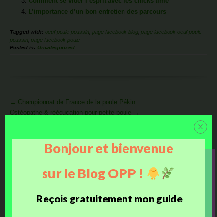
Comment se vider l’esprit avec les chicks time
L’importance d’un bon entretien des parcours
Tagged with:
oeuf poule poussin
,
page facebook blog
,
page facebook oeuf poule
poussin
,
page facebook poule
Posted in:
Uncategorized
More
←
Championnat de France de la poule Pékin
Articles
Ostéopathe & rééducation pour petite poule
→
Ajoute ton commentaire !
Bonjour et bienvenue
sur le Blog OPP !
Reçois gratuitement mon guide