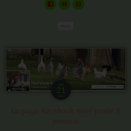
Menu
JAN
21
2015
La page Facebook oeuf poule &
poussin