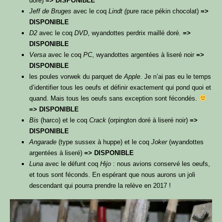
doré)
=> DISPONIBLE
Jeff de Bruges
avec le coq
Lindt (
pure race pékin chocolat)
=>
DISPONIBLE
D2
avec le coq
DVD
, wyandottes perdrix maillé doré.
=>
DISPONIBLE
Versa
avec le coq
PC
, wyandottes argentées à liseré noir
=>
DISPONIBLE
les poules vorwek du parquet de
Apple
. Je n’ai pas eu le temps
d’identifier tous les oeufs et définir exactement qui pond quoi et
quand. Mais tous les oeufs sans exception sont fécondés.
=> DISPONIBLE
Bis
(harco) et le coq
Crack
(orpington doré à liseré noir)
=>
DISPONIBLE
Angarade
(type sussex à huppe) et le coq
Joker
(wyandottes
argentées à liseré)
=> DISPONIBLE
Luna
avec le défunt coq
Hijo
: nous avions conservé les oeufs,
et tous sont féconds. En espérant que nous aurons un joli
descendant qui pourra prendre la relève en 2017 !