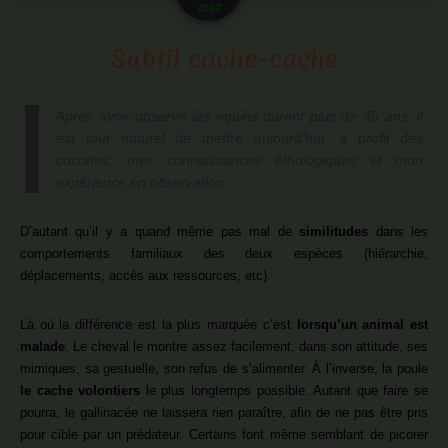
2017
Subtil cache-cache
Après avoir observé les équins durant plus de 35 ans, il
est tout naturel de mettre aujourd’hui, à profit des
cocottes, mes connaissances éthologiques et mon
expérience en observation.
D’autant qu’il y a quand même pas mal de
similitudes
dans les
comportements familiaux des deux espèces (hiérarchie,
déplacements, accès aux ressources, etc).
Là où la différence est la plus marquée c’est
lorsqu’un animal est
malade
. Le cheval le montre assez facilement, dans son attitude, ses
mimiques, sa gestuelle, son refus de s’alimenter. À l’inverse, la poule
le cache volontiers
le plus longtemps possible. Autant que faire se
pourra, le gallinacée ne laissera rien paraître, afin de ne pas être pris
pour cible par un prédateur. Certains font même semblant de picorer