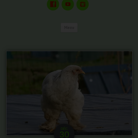
Menu
DÉC
30