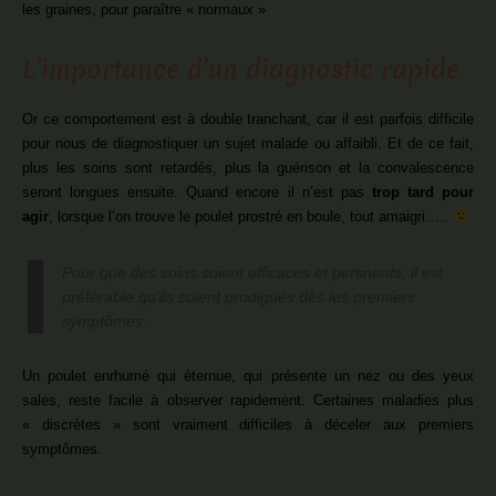
les graines, pour paraître « normaux »
L’importance d’un diagnostic rapide
Or ce comportement est à double tranchant, car il est parfois difficile
pour nous de diagnostiquer un sujet malade ou affaibli. Et de ce fait,
plus les soins sont retardés, plus la guérison et la convalescence
seront longues ensuite. Quand encore il n’est pas
trop tard pour
agir
, lorsque l’on trouve le poulet prostré en boule, tout amaigri…..
Pour que des soins soient efficaces et pertinents, il est
préférable qu’ils soient prodigués dès les premiers
symptômes.
Un poulet enrhumé qui éternue, qui présente un nez ou des yeux
sales, reste facile à observer rapidement. Certaines maladies plus
« discrètes » sont vraiment difficiles à déceler aux premiers
symptômes.