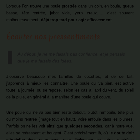
Lorsque l’on trouve une poule prostrée dans un coin, en boule, queue
basse, tête rentrée, jabot vide, yeux creux….. c’est souvent
malheureusement,
déjà trop tard pour agir efficacement
.
Écouter nos pressentiments
Au début, je ne me faisais pas confiance, et je pensais
que je me faisais des idées.
J’observe beaucoup mes familles de cocottes, et de ce fait,
j’apprends à mieux les connaître. Une poule qui va bien, est active
toute la journée, ou se repose, selon les cas à l’abri du vent, du soleil
de la pluie, en général à la manière d’une poule qui couve.
Une poule qui ne va pas bien reste debout, plutôt immobile, tête plus
ou moins rentrée (image tout en haut), voire enfouie dans les plumes.
Parfois on ne les voit ainsi que
quelques secondes
, car à notre vue,
elles se redressent et bougent. C’est précisément là, où
le doute doit
s’installer
dans notre esprit pour déclencher les autres contrôles