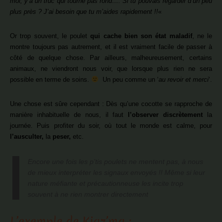
moi, y’a un truc qui tourne pas rond…. Si tu pouvais regarder d’un peu
plus près ? J’ai besoin que tu m’aides rapidement !!
«
Or trop souvent, le poulet
qui cache bien son état maladif
, ne le
montre toujours pas autrement, et il est vraiment facile de passer à
côté de quelque chose. Par ailleurs, malheureusement, certains
animaux, ne viendront nous voir, que lorsque plus rien ne sera
possible en terme de soins.
Un peu comme un ‘
au revoir et merci
‘.
Une chose est sûre cependant : Dès qu’une cocotte se rapproche de
manière inhabituelle de nous, il faut
l’observer discrètement
la
journée. Puis profiter du soir, où tout le monde est calme, pour
l’ausculter,
la
peser,
etc.
Encore une fois les p’tis poulets ne mentent pas, à nous
de mieux interpréter les signaux envoyés !! Même si leur
nature méfiante et précautionneuse les incite trop
souvent à ne rien montrer directement
L’exemple de Kiaz’ma :