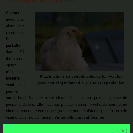
Courant
novembre,
alors que
j’entretiens
le
poulailler
des S2
(brahmas
spash
n°2), une
Kiaz’ma dans sa période délicate (on voit les
poulette
yeux creusés) m’attend sur le toit du poulailler.
vient se
percher
sur le bord.
Kiaz’ma
a été élevée à la maison, puis en groupe de
poussins dehors. Elle n’est pas particulièrement proche de nous, et ne
cherche pas notre compagnie (contrairement à d’autres). Le fait qu’elle
vienne alors me voir ainsi,
m’interpelle particulièrement
.
J’entame la surveillance, qui ne m’apporte aucun autre élément, si ce