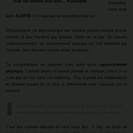
Kiaz’ma semble aller bien… et pourtant…
impérative
ment rimer
avec
ALERTE
!! Il s’agissait de la poulette
Kiaz’ma
.
Effectivement, j’ai déjà remarqué que certains poulets tiennent à nous
montrer (à leur manière) que quelque chose ne va pas. Et souvent
malheureusement, ce comportement atypique est mal interprété par
l’humain, pour diverses raisons assez évidentes.
Ce comportement en question n’est autre qu’un
rapprochement
physique
. L’animal pourra se laisser prendre et caresser, même si ce
n’est pas du tout dans ces habitudes. Plus la poule est indépendante
et distante jusque là, et plus le phénomène sera marquant sur le
moment.
Là où l’humain croit qu’il est aimé de son poulet, c’est en
fait
un cri de détresse
qu’émet le gallinacé, à sa façon…
C’est leur manière délicate de venir nous dire : «
Hey, au fonds de