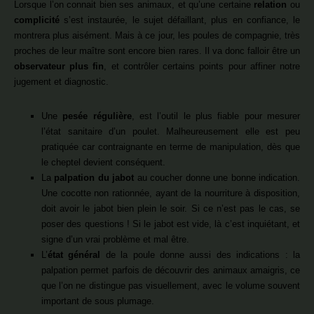
Lorsque l’on connait bien ses animaux, et qu’une certaine
relation
ou
complicité
s’est instaurée, le sujet défaillant, plus en confiance, le
montrera plus aisément. Mais à ce jour, les poules de compagnie, très
proches de leur maître sont encore bien rares. Il va donc falloir être un
observateur plus fin
, et contrôler certains points pour affiner notre
jugement et diagnostic.
Une
pesée régulière
, est l’outil le plus fiable pour mesurer
l’état sanitaire d’un poulet. Malheureusement elle est peu
pratiquée car contraignante en terme de manipulation, dès que
le cheptel devient conséquent.
La
palpation du jabot
au coucher donne une bonne indication.
Une cocotte non rationnée, ayant de la nourriture à disposition,
doit avoir le jabot bien plein le soir. Si ce n’est pas le cas, se
poser des questions ! Si le jabot est vide, là c’est inquiétant, et
signe d’un vrai problème et mal être.
L’
état général
de la poule donne aussi des indications : la
palpation permet parfois de découvrir des animaux amaigris, ce
que l’on ne distingue pas visuellement, avec le volume souvent
important de sous plumage.