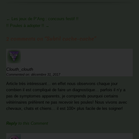
More
←
Les jeux de P’Ang : concours festif !!
Articles
!! Poules à adopter !!
→
2 comments on “
Subtil cache-cache
”
Clouth_clouth
Commented on: décembre 31, 2017
Article très intéressant… en effet nous observons chaque jour
combien il est compliqué de faire un diagnostique… parfois il n’y a
pas de symptomes apparents, je comprends pourquoi certains
vétérinaires préfèrent ne pas recevoir les poules! Nous vivons avec
chevaux, chats et chiens… il est 100× plus facile de les soigner!
Reply
to this Comment