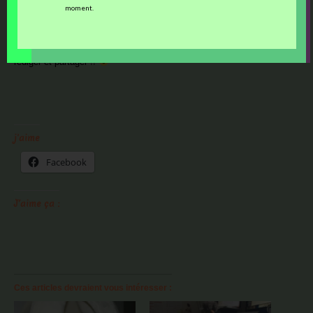
moment.
L’édition 41 était ce mois-ci, hébergé par Isabelle du blog
Horseshints
,
que je remercie pour ce thème inspirant où il y aura matière encore à
rédiger et partager !!
j'aime
Facebook
J’aime ça :
Ces articles devraient vous intéresser :