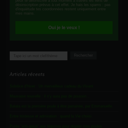
peux te désinscrire à tout moment à travers les liens de
désinscription prévus à cet effet. Je hais les spams : pas
d'inquiétude tes coordonnées restent uniquement entre
mes mains.
Oui je le veux !
Rechercher
Rechercher
Articles récents
Solstice d’hiver : Un merveilleux cadeau du Vivant
Mauvaise nouvelle : il n’y aura pas de poussin…
Balata est la première poule à être parrainée, par Emmanuelle.
Entre tristesse et admiration : quand la Vie choisi.
Purée “anti-gaspi” aux légumes pour régaler mes poules