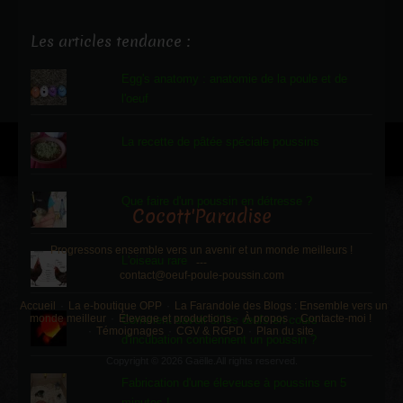
Les articles tendance :
Egg's anatomy : anatomie de la poule et de
l'oeuf
La recette de pâtée spéciale poussins
Que faire d'un poussin en détresse ?
Cocott'Paradise
Progressons ensemble vers un avenir et un monde meilleurs !
L'oiseau rare
---
contact@oeuf-poule-poussin.com
Accueil
La e-boutique OPP
La Farandole des Blogs : Ensemble vers un
monde meilleur
Élevage et productions
À propos
Contacte-moi !
Comment savoir si les œufs en cours
Témoignages
CGV & RGPD
Plan du site
d'incubation contiennent un poussin ?
Copyright © 2026 Gaëlle.All rights reserved.
Fabrication d'une éleveuse à poussins en 5
minutes !