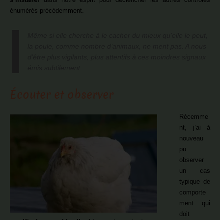
énumérés précédemment.
Même si elle cherche à le cacher du mieux qu’elle le peut,
la poule, comme nombre d’animaux, ne ment pas. A nous
d’être plus vigilants, plus attentifs à ces moindres signaux
émis subtilement.
Écouter et observer
Récemme
nt, j’ai à
nouveau
pu
observer
un cas
typique de
comporte
ment qui
doit