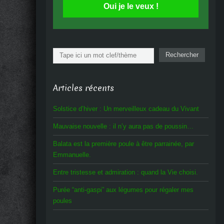
Oui je le veux !
Rechercher
Rechercher
Articles récents
Solstice d’hiver : Un merveilleux cadeau du Vivant
Mauvaise nouvelle : il n’y aura pas de poussin…
Balata est la première poule à être parrainée, par
Emmanuelle.
Entre tristesse et admiration : quand la Vie choisi.
Purée “anti-gaspi” aux légumes pour régaler mes
poules