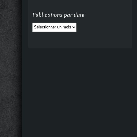
Publications par date
Publications
par
date