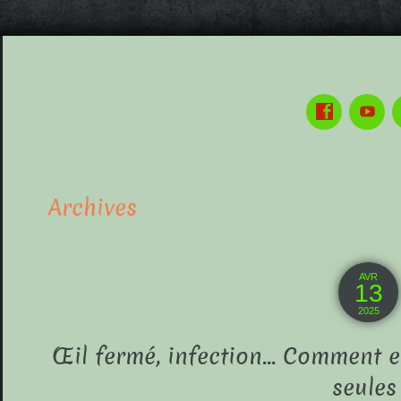
Archives
AVR
13
2025
Œil fermé, infection… Comment el
seules 