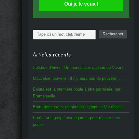
Oui je le veux !
Rechercher
Rechercher
Articles récents
Solstice d’hiver : Un merveilleux cadeau du Vivant
Mauvaise nouvelle : il n’y aura pas de poussin…
Balata est la première poule à être parrainée, par
Emmanuelle.
Entre tristesse et admiration : quand la Vie choisi.
Purée “anti-gaspi” aux légumes pour régaler mes
poules