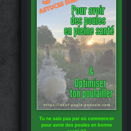
Tu ne sais pas
par où commencer
pour avoir des
poules en bonne