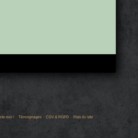
cte-moi !
Témoignages
CGV & RGPD
Plan du site