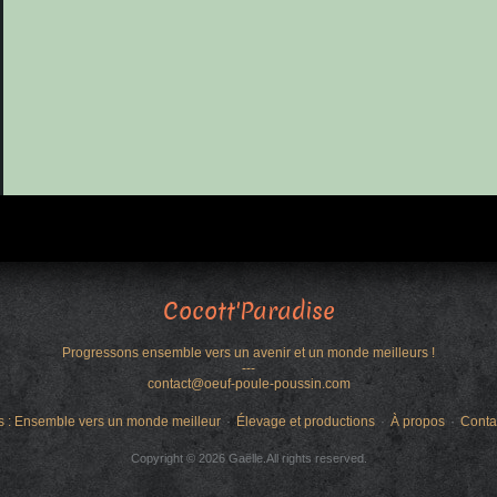
Cocott'Paradise
Progressons ensemble vers un avenir et un monde meilleurs !
---
contact@oeuf-poule-poussin.com
s : Ensemble vers un monde meilleur
Élevage et productions
À propos
Conta
Copyright © 2026 Gaëlle.All rights reserved.