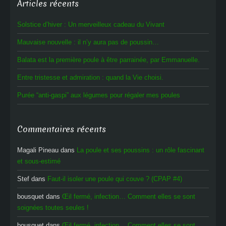
Articles récents
Solstice d’hiver : Un merveilleux cadeau du Vivant
Mauvaise nouvelle : il n’y aura pas de poussin…
Balata est la première poule à être parrainée, par Emmanuelle.
Entre tristesse et admiration : quand la Vie choisi.
Purée “anti-gaspi” aux légumes pour régaler mes poules
Commentaires récents
Magali Pineau
dans
La poule et ses poussins : un rôle fascinant
et sous-estimé
Stef
dans
Faut-il isoler une poule qui couve ? (CPAP #4)
bousquet
dans
Œil fermé, infection… Comment elles se sont
soignées toutes seules !
bousquet
dans
Œil fermé, infection… Comment elles se sont