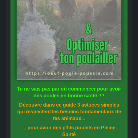
Tu ne sais pas
par où commencer
pour avoir
des
poules en bonne santé
??
Découvre dans ce guide
3 astuces simples
qui respectent les besoins fondamentaux de
tes animaux...
... pour avoir des p'tits poulets en
Pleine
Santé