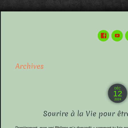
Archives
DÉC
12
2024
Sourire à la Vie pour êtr
Dernièrement, mon ami Philippe m’a demandé « comment tu fais pour a