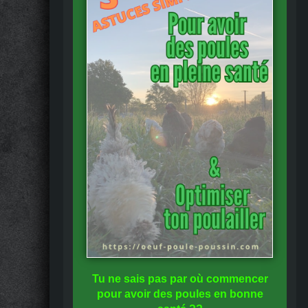
Tu ne sais pas
par où commencer
pour avoir des
poules en bonne