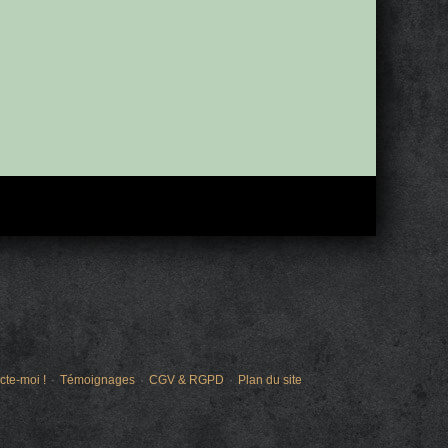
cte-moi !
Témoignages
CGV & RGPD
Plan du site