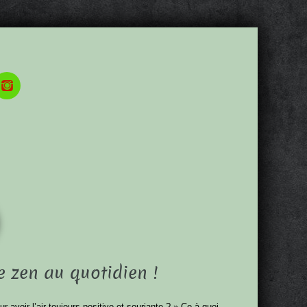
e zen au quotidien !
voir l’air toujours positive et souriante ? » Ce à quoi