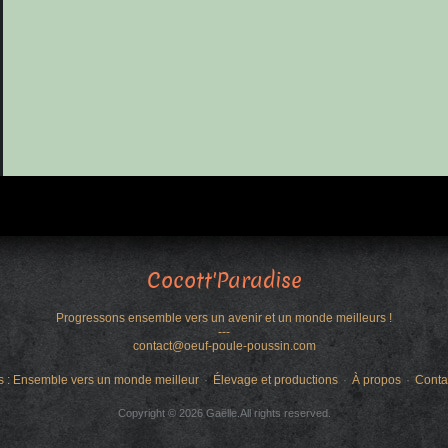
Cocott'Paradise
Progressons ensemble vers un avenir et un monde meilleurs !
---
contact@oeuf-poule-poussin.com
s : Ensemble vers un monde meilleur
Élevage et productions
À propos
Conta
Copyright © 2026 Gaëlle.All rights reserved.