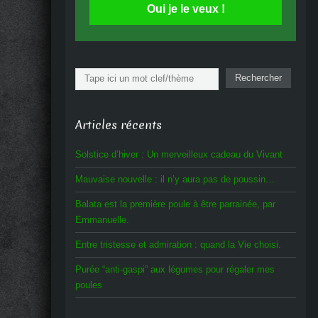
Oui je le veux !
Rechercher
Rechercher
Articles récents
Solstice d’hiver : Un merveilleux cadeau du Vivant
Mauvaise nouvelle : il n’y aura pas de poussin…
Balata est la première poule à être parrainée, par
Emmanuelle.
Entre tristesse et admiration : quand la Vie choisi.
Purée “anti-gaspi” aux légumes pour régaler mes
poules