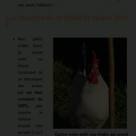
nos oeufs habituels !
Les réussites de ce début de saison 2016
!
Nos petits
chabo blanc
(à queue
noire ou
bleue)
continuent de
se démarquer
des autres
par
un taux
constant de
100%,
peu
importe le
nombre
d’oeufs mis
en test !! Là il
Carton notre petit coq chabo qui prend