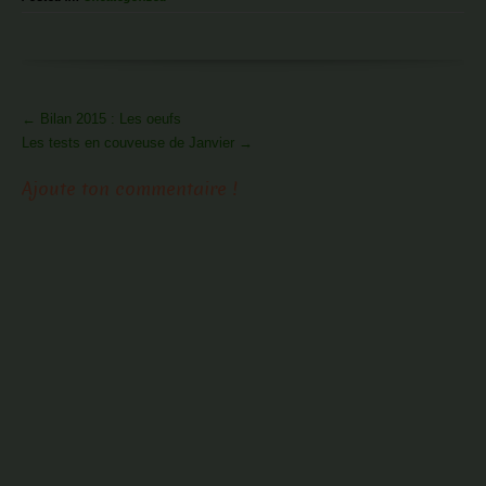
More
←
Bilan 2015 : Les oeufs
Articles
Les tests en couveuse de Janvier
→
Ajoute ton commentaire !