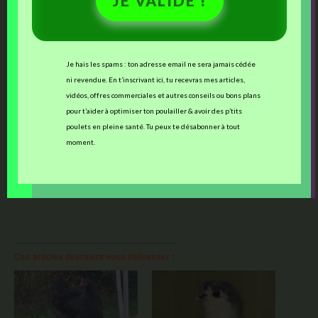
JE VALIDE !
commandes, ou refusons des réservations actuellement.
Je hais les spams : ton adresse email ne sera jamais cédée
ni revendue. En t’inscrivant ici, tu recevras mes articles,
vidéos, offres commerciales et autres conseils ou bons plans
j'aime
pour t’aider à optimiser ton poulailler & avoir des p’tits
poulets en pleine santé. Tu peux te désabonner à tout
Facebook
moment.
J’aime ça :
Ces articles devraient vous intéresser :