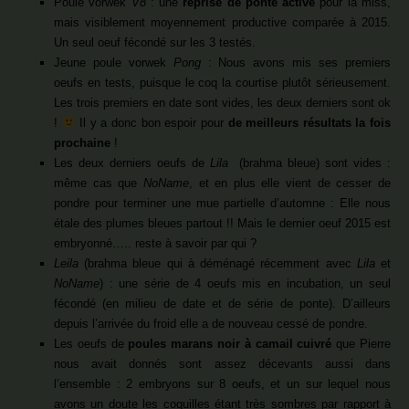
Poule vorwek
V8
: une
reprise de ponte active
pour la miss,
mais visiblement moyennement productive comparée à 2015.
Un seul oeuf fécondé sur les 3 testés.
Jeune poule vorwek
Pong
: Nous avons mis ses premiers
oeufs en tests, puisque le coq la courtise plutôt sérieusement.
Les trois premiers en date sont vides, les deux derniers sont ok
!
Il y a donc bon espoir pour
de meilleurs résultats la fois
prochaine
!
Les deux derniers oeufs de
Lila
(brahma bleue) sont vides :
même cas que
NoName
, et en plus elle vient de cesser de
pondre pour terminer une mue partielle d’automne : Elle nous
étale des plumes bleues partout !! Mais le dernier oeuf 2015 est
embryonné….. reste à savoir par qui ?
Leila
(brahma bleue qui à déménagé récemment avec
Lila
et
NoName
) : une série de 4 oeufs mis en incubation, un seul
fécondé (en milieu de date et de série de ponte). D’ailleurs
depuis l’arrivée du froid elle a de nouveau cessé de pondre.
Les oeufs de
poules marans noir à camail cuivré
que Pierre
nous avait donnés sont assez décevants aussi dans
l’ensemble : 2 embryons sur 8 oeufs, et un sur lequel nous
avons un doute les coquilles étant très sombres par rapport à