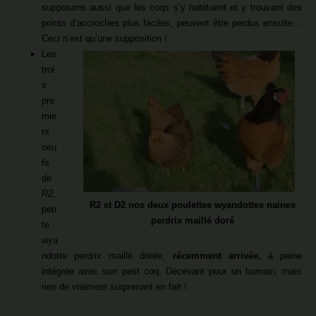
supposons aussi que les coqs s’y habituent et y trouvant des
points d’accroches plus faciles, peuvent être perdus ensuite…
Ceci n’est qu’une supposition !
Les
troi
s
pre
mie
rs
oeu
fs
de
R2
,
R2 et D2 nos deux poulettes wyandottes naines
peti
perdrix maillé doré
te
wya
ndotte perdrix maillé dorée,
récemment arrivée,
à peine
intégrée avec son petit coq. Décevant pour un humain, mais
rien de vraiment surprenant en fait !