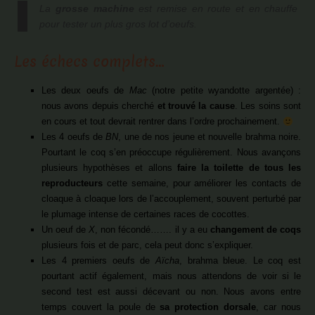
La
grosse machine
est remise en route et en chauffe
pour tester un plus gros lot d’oeufs.
Les échecs complets…
Les deux oeufs de
Mac
(notre petite wyandotte argentée) :
nous avons depuis cherché
et trouvé la cause
. Les soins sont
en cours et tout devrait rentrer dans l’ordre prochainement.
Les 4 oeufs de
BN
, une de nos jeune et nouvelle brahma noire.
Pourtant le coq s’en préoccupe régulièrement. Nous avançons
plusieurs hypothèses et allons
faire la toilette de tous les
reproducteurs
cette semaine, pour améliorer les contacts de
cloaque à cloaque lors de l’accouplement, souvent perturbé par
le plumage intense de certaines races de cocottes.
Un oeuf de
X
, non fécondé……. il y a eu
changement de coqs
plusieurs fois et de parc, cela peut donc s’expliquer.
Les 4 premiers oeufs de
Aïcha
, brahma bleue. Le coq est
pourtant actif également, mais nous attendons de voir si le
second test est aussi décevant ou non. Nous avons entre
temps couvert la poule de
sa protection dorsale
, car nous