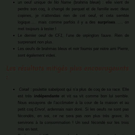
un oeuf unique de
No Name
(brahma bleue) : elle vient de
perdre son coq, à changé de parquet et de famille avec deux
copines, je n’attendais rien de cet oeuf, et cela semble
logique….. mais comme parfois il y a des
surprises
…… on
met toujours à tester !
Le dernier oeuf de
CF1
, l’une de orpington fauve. Rien de
surprenant non plus.
Les oeufs de brahmas bleus et noir fournis par notre ami Pierre,
sont également vides.
Les résultats mitigés plus encourageants
:
Corail
: poulette sabelpoot qui n’a plus de coq de sa race. Elle
est très
indépendante
et vit sa vit comme bon lui semble.
Nous essayons de l’acclimater à la cour de la maison et au
petit coq
Envol
, ardennais nain doré. Si les oeufs ne sont pas
fécondés, en soi, ce ne sera pas non plus très grave, ils
servirons à la consommation ! Un seul fécondé sur les trois
mis en test.