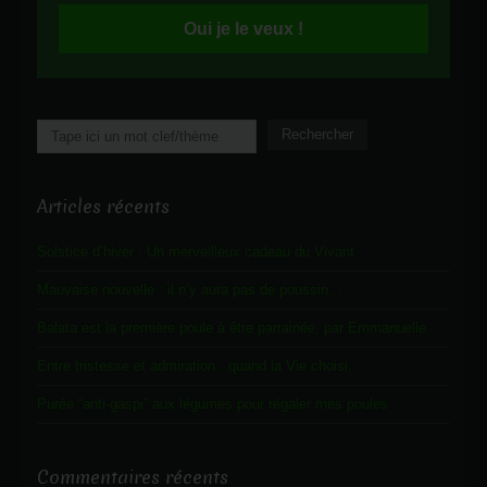
Oui je le veux !
Rechercher
Rechercher
Articles récents
Solstice d’hiver : Un merveilleux cadeau du Vivant
Mauvaise nouvelle : il n’y aura pas de poussin…
Balata est la première poule à être parrainée, par Emmanuelle.
Entre tristesse et admiration : quand la Vie choisi.
Purée “anti-gaspi” aux légumes pour régaler mes poules
Commentaires récents