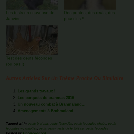
Les tests en couveuse de
Des pontes, des œufs, des
Janvier
poussins !!
Test des oeufs fécondés
(ou pas !)
Autres Articles Sur Un Thème Proche Ou Similaire
Les grands travaux !
Les parquets de brahmas 2016
Un nouveau combat à Brahmaland…
Aménagements à Brahmaland
Tagged with:
oeufs brahma
,
oeufs fécondés
,
oeufs fécondés chabo
,
oeufs
fécondés wyandottes
,
oeufs pékin
,
tests de fertilité sur oeufs fécondés
Posted in:
Uncategorized