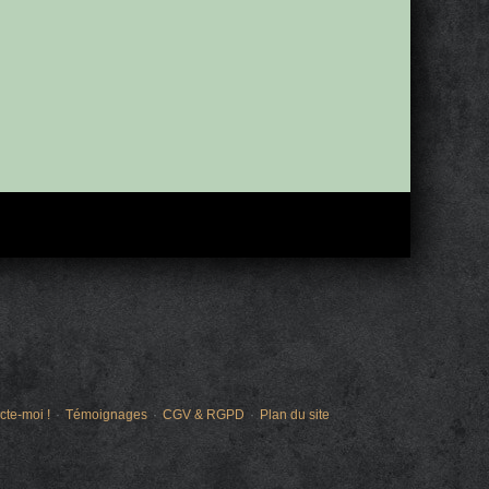
cte-moi !
Témoignages
CGV & RGPD
Plan du site