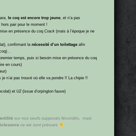
ara
,
le coq est encore trop jeune
, et n’a pas
 hors pair pour le moment !
s mise en présence du coq
Crack
(mais à l’époque je ne
at), confirmant la
nécessité d’un toilettage
afin
u coq)…
 premier temps, puis si besoin mise en présence du coq
ire en cours)
eur)
je n’ai pas trouvé où elle va pondre !! La chipie !!
colat) et
U2
(issue d’orpington fauve)
rtilité
sur nos oeufs supposés fécondés, mais
éclosions
ce we sont prévues