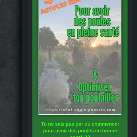
Tu ne sais pas
par où commencer
pour avoir des
poules en bonne