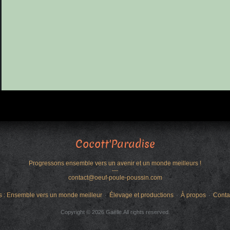
Cocott'Paradise
Progressons ensemble vers un avenir et un monde meilleurs !
---
contact@oeuf-poule-poussin.com
s : Ensemble vers un monde meilleur
Élevage et productions
À propos
Conta
Copyright © 2026 Gaëlle.All rights reserved.