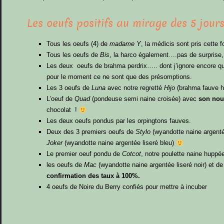
Les oeufs positifs au mirage des 5 jours
Tous les oeufs (4) de
madame Y
, la médicis sont pris cette fo
Tous les oeufs de
Bis
, la harco également….pas de surprise,
Les deux oeufs de brahma perdrix….. dont j’ignore encore qu
pour le moment ce ne sont que des présomptions.
Les 3 oeufs de
Luna
avec notre regretté
Hijo
(brahma fauve h
L’oeuf de
Quad
(pondeuse semi naine croisée) avec
son no
chocolat !
Les deux oeufs pondus par les orpingtons fauves.
Deux des 3 premiers oeufs de
Stylo
(wyandotte naine argentée
Joker
(wyandotte naine argentée liseré bleu)
Le premier oeuf pondu de
Cotcot
, notre poulette naine huppée
les oeufs de
Mac
(wyandotte naine argentée liseré noir) et d
confirmation des taux à 100%.
4 oeufs de Noire du Berry confiés pour mettre à incuber