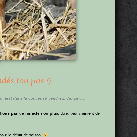
ndés (ou pas !)
en test dans la couveuse vendredi dernier….
dions pas de miracle non plus
, donc pas vraiment de
pour le début de saison.