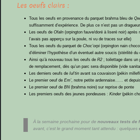
Les oeufs clairs :
Tous les oeufs en provenance du parquet brahma bleu de
Qw
suffisamment d’expérience. De plus ce n’est pas un dragueur
Les oeufs de
Ofaln
(orpington fauve/doré à liseré noir) aprè
l’avais pas apperçu sur la poule, ni vu de traces sur elle)
Tous les oeufs du parquet de
Choc’orpi
(orpington nain chocol
d’éliminer l’hypothèse d’un éventuel autre soucis (stérilité d
Ainsi qu’à nouveau tous les oeufs de
R2
; toilettage dans un
de remplacement, dès qu’un parc sera disponible (vide sanita
Les derniers oeufs de
Iul’tin
avant sa couvaison (pékin millefl
Le premier oeuf de
Em’
, notre petite ardennaise…… et depuis 
Le premier oeuf de
BN
(brahma noire) sur reprise de ponte
Les premiers oeufs des jeunes pondeuses :
Kinder
(pékin cho
À la semaine prochaine pour de
nouveaux tests de fe
avant, c’est le grand moment tant attendu : quelques