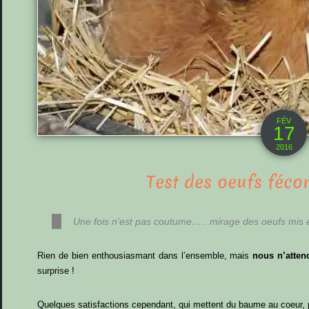
FÉV
17
2016
Test des oeufs féco
Une fois n’est pas coutume….. mirage des oeufs mis 
Rien de bien enthousiasmant dans l’ensemble, mais
nous n’atten
surprise !
Quelques satisfactions cependant, qui mettent du baume au coeur, 