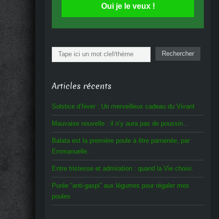
Oui je le veux !
Rechercher
Rechercher
Articles récents
Solstice d’hiver : Un merveilleux cadeau du Vivant
Mauvaise nouvelle : il n’y aura pas de poussin…
Balata est la première poule à être parrainée, par
Emmanuelle.
Entre tristesse et admiration : quand la Vie choisi.
Purée “anti-gaspi” aux légumes pour régaler mes
poules