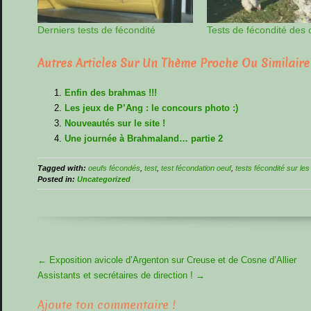
Derniers tests de fécondité
Tests de fécondité des 
Autres Articles Sur Un Thème Proche Ou Similaire
Enfin des brahmas !!!
Les jeux de P’Ang : le concours photo :)
Nouveautés sur le site !
Une journée à Brahmaland… partie 2
Tagged with:
oeufs fécondés
,
test
,
test fécondation oeuf
,
tests fécondité sur les
Posted in:
Uncategorized
More
←
Exposition avicole d’Argenton sur Creuse et de Cosne d’Allier
Articles
Assistants et secrétaires de direction !
→
Ajoute ton commentaire !