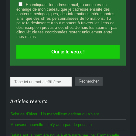
En indiquant ton adresse mail, tu acceptes en
échange de mon cadeau que je t'adresse ensuite des
contenus pédagogiques, des informations intéressantes,
ainsi que des offres personnalisées de formations. Tu
peux te désinscrire à tout moment à travers les liens de
désinscription prévus à cet effet. Je hais les spams : pas
d'inquiétude tes coordonnées restent uniquement entre
mes mains.
Oui je le veux !
Rechercher
Rechercher
Articles récents
Solstice d’hiver : Un merveilleux cadeau du Vivant
Mauvaise nouvelle : il n’y aura pas de poussin…
Balata est la première poule à être parrainée, par Emmanuelle.