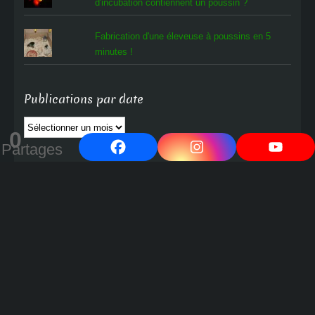
d'incubation contiennent un poussin ?
Fabrication d'une éleveuse à poussins en 5
minutes !
Publications par date
Publications
0
par
Partages
date
Cocott'Paradise
Progressons ensemble vers un avenir et un monde meilleurs !
---
contact@oeuf-poule-poussin.com