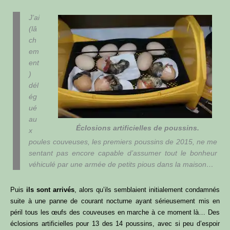
J’ai
(lâ
ch
em
ent
)
dél
ég
ué
au
Éclosions artificielles de poussins.
x
poules couveuses, les premiers poussins de 2015, ne me
sentant pas encore capable d’assumer tout le bonheur
véhiculé par une armée de petits pious dans la maison…
Puis
ils sont arrivés
, alors qu’ils semblaient initialement condamnés
suite à une panne de courant nocturne ayant sérieusement mis en
péril tous les œufs des couveuses en marche à ce moment là… Des
éclosions artificielles pour 13 des 14 poussins, avec si peu d’espoir