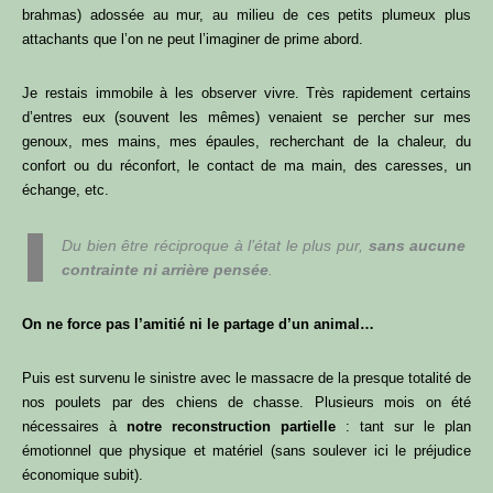
brahmas) adossée au mur, au milieu de ces petits plumeux plus
attachants que l’on ne peut l’imaginer de prime abord.
Je restais immobile à les observer vivre. Très rapidement certains
d’entres eux (souvent les mêmes) venaient se percher sur mes
genoux, mes mains, mes épaules, recherchant de la chaleur, du
confort ou du réconfort, le contact de ma main, des caresses, un
échange, etc.
Du bien être réciproque à l’état le plus pur,
sans aucune
contrainte ni arrière pensée
.
On ne force pas l’amitié ni le partage d’un animal…
Puis est survenu le sinistre avec le massacre de la presque totalité de
nos poulets par des chiens de chasse. Plusieurs mois on été
nécessaires à
notre reconstruction partielle
: tant sur le plan
émotionnel que physique et matériel (sans soulever ici le préjudice
économique subit).