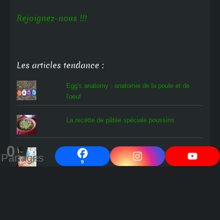
Rejoignez-nous !!!
Les articles tendance :
Egg's anatomy : anatomie de la poule et de
l'oeuf
La recette de pâtée spéciale poussins
0
Que faire d'un poussin en détresse ?
Partages
9
L'oiseau rare
Comment savoir si les œufs en cours