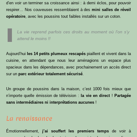
d’en voir un terminer sa croissance ainsi : à demi éclos, pour pouvoir
respirer… Nos couveuses ressemblaient à des
mini salles de réveil
opératoire
, avec les poussins tout faibles installés sur un coton.
La vie reprend parfois ces droits au moment où l’on s’y
attend le moins !!
Aujourd’hui
les 14 petits plumeux rescapés
piaillent et vivent dans la
cuisine, en attendant que nous leur aménagions un espace plus
spacieux dans les dépendances, avec prochainement un accès direct
sur un
parc extérieur totalement sécurisé
.
Un groupe de poussins dans la maison, c’est 1000 fois mieux que
n’importe quelle émission de télévision :
la vie en direct
!
Partagée
sans intermédiaires ni interprétations aucunes
!
La renaissance
Émotionnellement,
j’ai souffert les premiers temps
de voir à