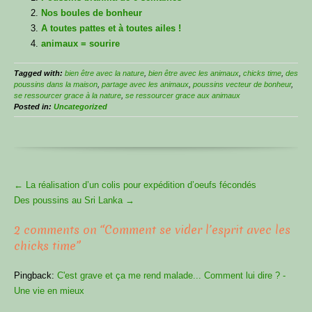
Nos boules de bonheur
A toutes pattes et à toutes ailes !
animaux = sourire
Tagged with:
bien être avec la nature
,
bien être avec les animaux
,
chicks time
,
des
poussins dans la maison
,
partage avec les animaux
,
poussins vecteur de bonheur
,
se ressourcer grace à la nature
,
se ressourcer grace aux animaux
Posted in:
Uncategorized
More
←
La réalisation d’un colis pour expédition d’oeufs fécondés
Articles
Des poussins au Sri Lanka
→
2 comments on “
Comment se vider l’esprit avec les
chicks time
”
Pingback:
C'est grave et ça me rend malade... Comment lui dire ? -
Une vie en mieux