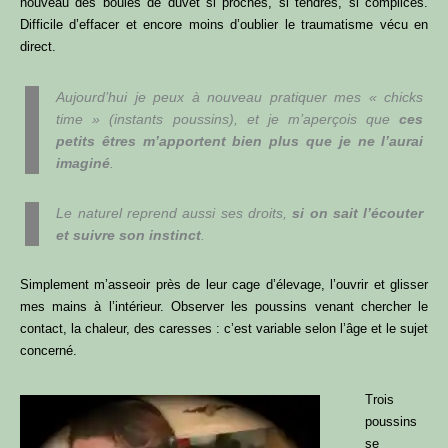
nouveau des boules de duvet si proches, si tendres, si complices.
Difficile d’effacer et encore moins d’oublier le traumatisme vécu en
direct.
Aujourd’hui je peux à nouveau pratiquer mes «
chicks
time
» (instants poussins), et je m’aperçois que
ces
petits êtres m’apportent bien plus que je ne l’aurai
imaginé
.
Le naturel reprend aussi ses droits,
si on sait l’écouter
et suivre son instinct
.
Simplement m’asseoir près de leur cage d’élevage, l’ouvrir et glisser
mes mains à l’intérieur. Observer les poussins venant chercher le
contact, la chaleur, des caresses : c’est variable selon l’âge et le sujet
concerné.
Trois
poussins
se