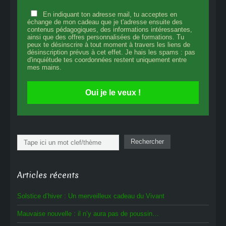
En indiquant ton adresse mail, tu acceptes en
échange de mon cadeau que je t'adresse ensuite des
contenus pédagogiques, des informations intéressantes,
ainsi que des offres personnalisées de formations. Tu
peux te désinscrire à tout moment à travers les liens de
désinscription prévus à cet effet. Je hais les spams : pas
d'inquiétude tes coordonnées restent uniquement entre
mes mains.
Oui je le veux !
Rechercher
Rechercher
Articles récents
Solstice d’hiver : Un merveilleux cadeau du Vivant
Mauvaise nouvelle : il n’y aura pas de poussin…