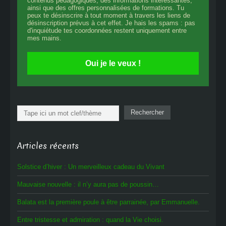
contenus pédagogiques, des informations intéressantes,
ainsi que des offres personnalisées de formations. Tu
peux te désinscrire à tout moment à travers les liens de
désinscription prévus à cet effet. Je hais les spams : pas
d'inquiétude tes coordonnées restent uniquement entre
mes mains.
Oui je le veux !
Rechercher
Rechercher
Articles récents
Solstice d’hiver : Un merveilleux cadeau du Vivant
Mauvaise nouvelle : il n’y aura pas de poussin…
Balata est la première poule à être parrainée, par Emmanuelle.
Entre tristesse et admiration : quand la Vie choisi.