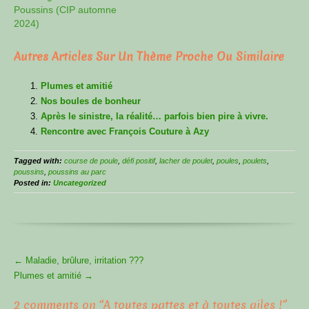
Poussins (CIP automne
2024)
Autres Articles Sur Un Thème Proche Ou Similaire
Plumes et amitié
Nos boules de bonheur
Après le sinistre, la réalité… parfois bien pire à vivre.
Rencontre avec François Couture à Azy
Tagged with:
course de poule
,
défi positif
,
lacher de poulet
,
poules
,
poulets
,
poussins
,
poussins au parc
Posted in:
Uncategorized
More
←
Maladie, brûlure, irritation ???
Articles
Plumes et amitié
→
2 comments on “
A toutes pattes et à toutes ailes !
”