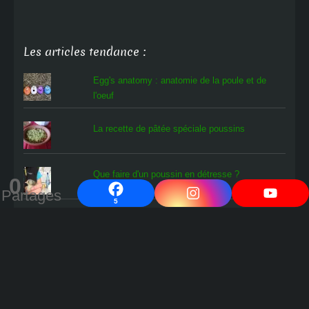
Les articles tendance :
Egg's anatomy : anatomie de la poule et de
l'oeuf
La recette de pâtée spéciale poussins
Que faire d'un poussin en détresse ?
0
Partages
5
L'oiseau rare
Comment savoir si les œufs en cours
d'incubation contiennent un poussin ?