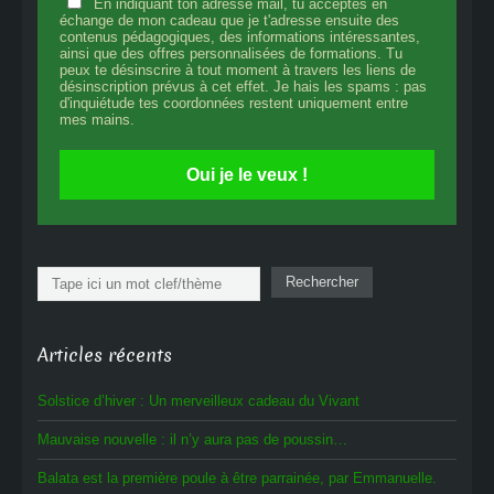
En indiquant ton adresse mail, tu acceptes en
échange de mon cadeau que je t'adresse ensuite des
contenus pédagogiques, des informations intéressantes,
ainsi que des offres personnalisées de formations. Tu
peux te désinscrire à tout moment à travers les liens de
désinscription prévus à cet effet. Je hais les spams : pas
d'inquiétude tes coordonnées restent uniquement entre
mes mains.
Oui je le veux !
Rechercher
Rechercher
Articles récents
Solstice d’hiver : Un merveilleux cadeau du Vivant
Mauvaise nouvelle : il n’y aura pas de poussin…
Balata est la première poule à être parrainée, par Emmanuelle.