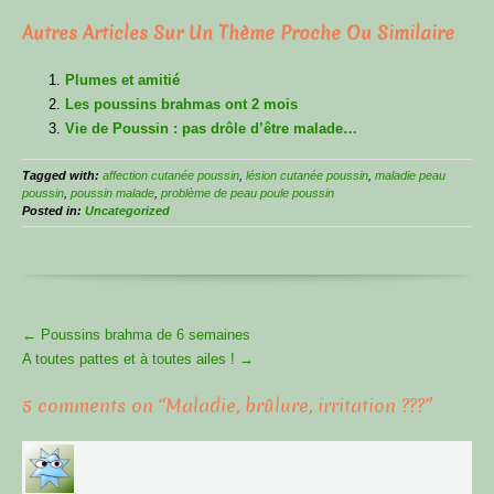
Autres Articles Sur Un Thème Proche Ou Similaire
Plumes et amitié
Les poussins brahmas ont 2 mois
Vie de Poussin : pas drôle d’être malade…
Tagged with:
affection cutanée poussin
,
lésion cutanée poussin
,
maladie peau
poussin
,
poussin malade
,
problème de peau poule poussin
Posted in:
Uncategorized
More
←
Poussins brahma de 6 semaines
Articles
A toutes pattes et à toutes ailes !
→
5 comments on “
Maladie, brûlure, irritation ???
”