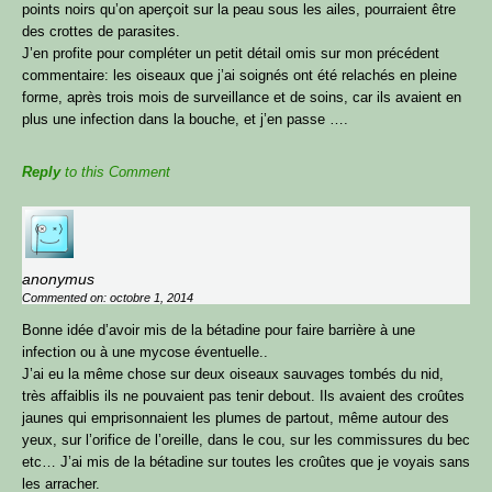
points noirs qu’on aperçoit sur la peau sous les ailes, pourraient être
des crottes de parasites.
JE VALIDE !
J’en profite pour compléter un petit détail omis sur mon précédent
commentaire: les oiseaux que j’ai soignés ont été relachés en pleine
forme, après trois mois de surveillance et de soins, car ils avaient en
Je hais les spams : ton adresse email ne sera jamais cédée
plus une infection dans la bouche, et j’en passe ….
ni revendue. En t’inscrivant ici, tu recevras mes articles,
vidéos, offres commerciales et autres conseils ou bons plans
pour t’aider à optimiser ton poulailler & avoir des p’tits
Reply
to this Comment
poulets en pleine santé. Tu peux te désabonner à tout
moment.
anonymus
Commented on: octobre 1, 2014
Bonne idée d’avoir mis de la bétadine pour faire barrière à une
infection ou à une mycose éventuelle..
J’ai eu la même chose sur deux oiseaux sauvages tombés du nid,
très affaiblis ils ne pouvaient pas tenir debout. Ils avaient des croûtes
jaunes qui emprisonnaient les plumes de partout, même autour des
yeux, sur l’orifice de l’oreille, dans le cou, sur les commissures du bec
etc… J’ai mis de la bétadine sur toutes les croûtes que je voyais sans
les arracher.