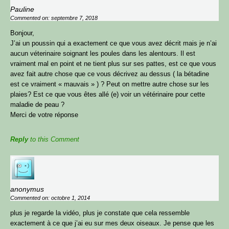
Pauline
Commented on: septembre 7, 2018
Bonjour,
Bonjour et bienvenue
J’ai un poussin qui a exactement ce que vous avez décrit mais je n’ai
aucun véterinaire soignant les poules dans les alentours. Il est
sur le Blog OPP !
vraiment mal en point et ne tient plus sur ses pattes, est ce que vous
Reçois gratuitement mon guide
avez fait autre chose que ce vous décrivez au dessus ( la bétadine
est ce vraiment « mauvais » ) ? Peut on mettre autre chose sur les
« 3 astuces simples pour avoir des
plaies? Est ce que vous êtes allé (e) voir un vétérinaire pour cette
poules en pleine santé & optimiser
ton poulailler »
maladie de peau ?
Merci de votre réponse
Laisse-moi simplement ton prénom et ton email
pour que je t’envoie
gratuitement
mon guide
numérique « 3 astuces simples pour avoir des
Reply
to this Comment
poules en pleine santé & optimiser ton poulailler »,
et découvre :
Comment
améliorer la santé
de tes poules
Comment
optimiser ton poulailler
Quels sont les besoins physiologiques à
respecter, pour
réduire le stress
de tes poules
anonymus
Commented on: octobre 1, 2014
plus je regarde la vidéo, plus je constate que cela ressemble
exactement à ce que j’ai eu sur mes deux oiseaux. Je pense que les