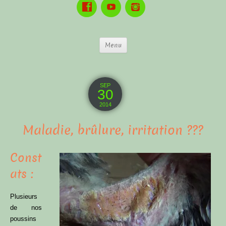
Menu
SEP
30
2014
Maladie, brûlure, irritation ???
Const
ats :
Plusieurs
de nos
poussins