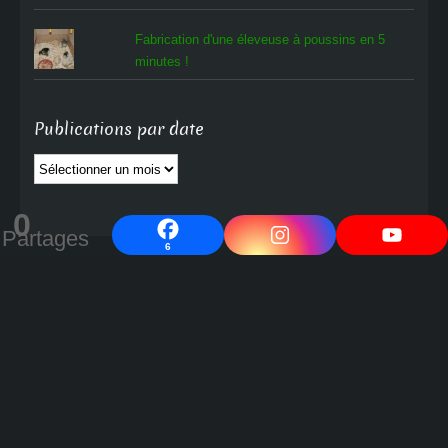
Fabrication d'une éleveuse à poussins en 5
minutes !
Publications par date
Publications
par
date
0
Partages
6
Cocott'Paradise
Progressons ensemble vers un avenir et un monde meilleurs !
---
contact@oeuf-poule-poussin.com