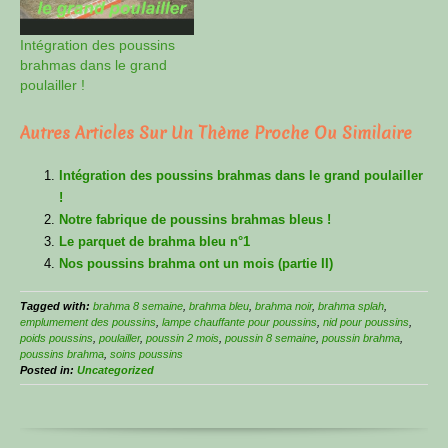
Intégration des poussins
brahmas dans le grand
poulailler !
Autres Articles Sur Un Thème Proche Ou Similaire
Intégration des poussins brahmas dans le grand poulailler
!
Notre fabrique de poussins brahmas bleus !
Le parquet de brahma bleu n°1
Nos poussins brahma ont un mois (partie II)
Tagged with:
brahma 8 semaine
,
brahma bleu
,
brahma noir
,
brahma splah
,
emplumement des poussins
,
lampe chauffante pour poussins
,
nid pour poussins
,
poids poussins
,
poulailler
,
poussin 2 mois
,
poussin 8 semaine
,
poussin brahma
,
poussins brahma
,
soins poussins
Posted in:
Uncategorized