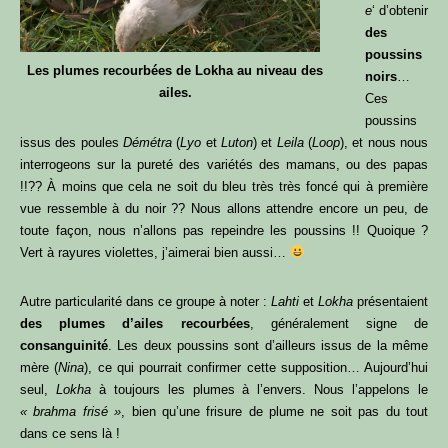
e
‘ d’obtenir
des
poussins
Les plumes recourbées de Lokha au niveau des
noirs
…
ailes.
Ces
poussins
issus des poules
Démétra
(
Lyo
et
Luton
) et
Leila
(
Loop
), et nous nous
interrogeons sur la pureté des variétés des mamans, ou des papas
!!?? À moins que cela ne soit du bleu très très foncé qui à première
vue ressemble à du noir ?? Nous allons attendre encore un peu, de
toute façon, nous n’allons pas repeindre les poussins !! Quoique ?
Vert à rayures violettes, j’aimerai bien aussi…
Autre particularité dans ce groupe à noter :
Lahti
et
Lokha
présentaient
des plumes d’ailes recourbées
, généralement signe de
consanguinité
. Les deux poussins sont d’ailleurs issus de la même
mère (
Nina
), ce qui pourrait confirmer cette supposition… Aujourd’hui
seul,
Lokha
à toujours les plumes à l’envers. Nous l’appelons le
« brahma frisé »
, bien qu’une frisure de plume ne soit pas du tout
dans ce sens là !