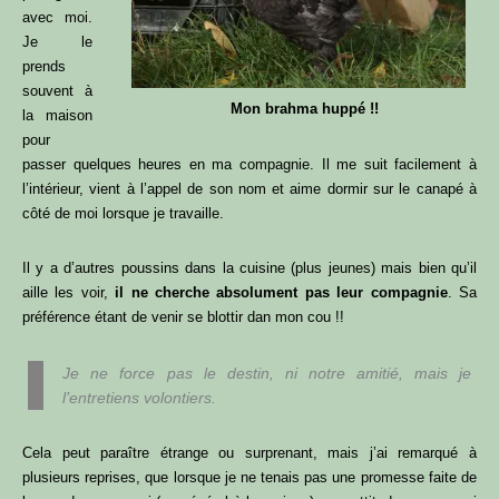
avec moi.
respecter, pour
réduire le stress
de tes poules
Je le
prends
souvent à
Mon brahma huppé !!
la maison
pour
passer quelques heures en ma compagnie. Il me suit facilement à
l’intérieur, vient à l’appel de son nom et aime dormir sur le canapé à
côté de moi lorsque je travaille.
JE VALIDE !
Il y a d’autres poussins dans la cuisine (plus jeunes) mais bien qu’il
aille les voir,
il ne cherche absolument pas leur compagnie
. Sa
préférence étant de venir se blottir dan mon cou !!
Je hais les spams : ton adresse email ne sera jamais cédée
ni revendue. En t’inscrivant ici, tu recevras mes articles,
Je ne force pas le destin, ni notre amitié, mais je
vidéos, offres commerciales et autres conseils ou bons plans
l’entretiens volontiers.
pour t’aider à optimiser ton poulailler & avoir des p’tits
poulets en pleine santé. Tu peux te désabonner à tout
Cela peut paraître étrange ou surprenant, mais j’ai remarqué à
moment.
plusieurs reprises, que lorsque je ne tenais pas une promesse faite de