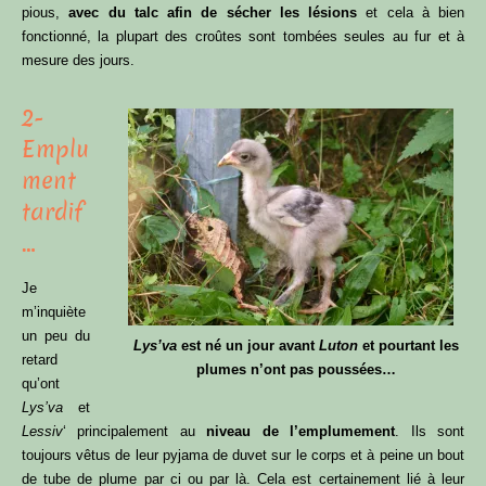
pious,
avec du talc afin de sécher les lésions
et cela à bien
fonctionné, la plupart des croûtes sont tombées seules au fur et à
mesure des jours.
2-
Emplu
ment
tardif
…
Je
m’inquiète
un peu du
Lys’va
est né un jour avant
Luton
et pourtant les
retard
plumes n’ont pas poussées…
qu’ont
Lys’va
et
Lessiv
‘ principalement au
niveau de l’emplumement
. Ils sont
toujours vêtus de leur pyjama de duvet sur le corps et à peine un bout
de tube de plume par ci ou par là. Cela est certainement lié à leur