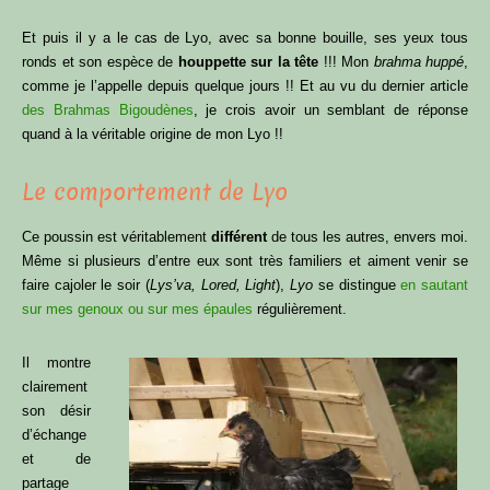
Bonjour et bienvenue
Et puis il y a le cas de Lyo, avec sa bonne bouille, ses yeux tous
ronds et son espèce de
houppette sur la tête
!!! Mon
brahma huppé
,
sur le Blog OPP !
comme je l’appelle depuis quelque jours !! Et au vu du dernier article
des Brahmas Bigoudènes
, je crois avoir un semblant de réponse
quand à la véritable origine de mon Lyo !!
Reçois gratuitement mon guide
Le comportement de Lyo
« 3 astuces simples pour avoir des
poules en pleine santé & optimiser
ton poulailler »
Ce poussin est véritablement
différent
de tous les autres, envers moi.
Même si plusieurs d’entre eux sont très familiers et aiment venir se
faire cajoler le soir (
Lys’va, Lored, Light
),
Lyo
se distingue
en sautant
Laisse-moi simplement ton prénom et ton email
sur mes genoux ou sur mes épaules
régulièrement.
pour que je t’envoie
gratuitement
mon guide
numérique « 3 astuces simples pour avoir des
Il montre
poules en pleine santé & optimiser ton poulailler »,
clairement
et découvre :
son désir
d’échange
Comment
améliorer la santé
de tes poules
et de
Comment
optimiser ton poulailler
partage
Quels sont les besoins physiologiques à