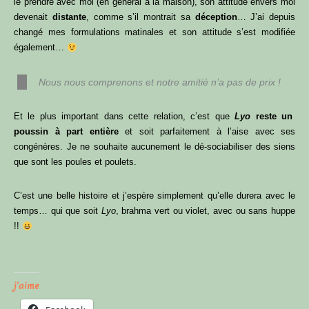
le prendre avec moi (en général à la maison), son attitude envers moi
devenait
distante
, comme s’il montrait sa
déception
… J’ai depuis
changé mes formulations matinales et son attitude s’est modifiée
également…
Nous nous comprenons et notre amitié n’a pas de prix !
Et le plus important dans cette relation, c’est que
Lyo
reste un
poussin à part entière
et soit parfaitement à l’aise avec ses
congénères. Je ne souhaite aucunement le dé-sociabiliser des siens
que sont les poules et poulets.
C’est une belle histoire et j’espère simplement qu’elle durera avec le
temps… qui que soit
Lyo
, brahma vert ou violet, avec ou sans huppe
!!
j'aime