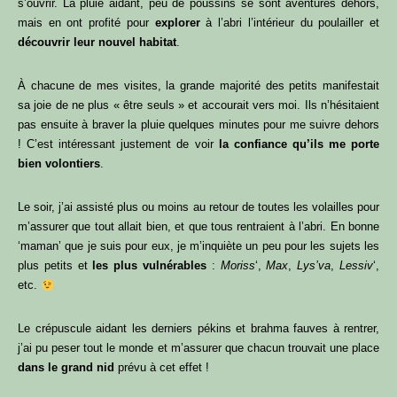
s’ouvrir. La pluie aidant, peu de poussins se sont aventurés dehors,
mais en ont profité pour
explorer
à l’abri l’intérieur du poulailler et
découvrir leur nouvel habitat
.
À chacune de mes visites, la grande majorité des petits manifestait
sa joie de ne plus « être seuls » et accourait vers moi. Ils n’hésitaient
pas ensuite à braver la pluie quelques minutes pour me suivre dehors
! C’est intéressant justement de voir
la confiance qu’ils me porte
bien volontiers
.
Le soir, j’ai assisté plus ou moins au retour de toutes les volailles pour
m’assurer que tout allait bien, et que tous rentraient à l’abri. En bonne
‘maman’ que je suis pour eux, je m’inquiète un peu pour les sujets les
plus petits et
les plus vulnérables
:
Moriss
‘,
Max
,
Lys’va
,
Lessiv
‘,
etc.
Le crépuscule aidant les derniers pékins et brahma fauves à rentrer,
j’ai pu peser tout le monde et m’assurer que chacun trouvait une place
dans le grand nid
prévu à cet effet !