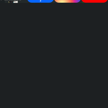
3
Que faire d'un poussin en détresse ?
L'oiseau rare
Comment savoir si les œufs en cours
d'incubation contiennent un poussin ?
Fabrication d'une éleveuse à poussins en 5
minutes !
Publications par date
Publications
par
date