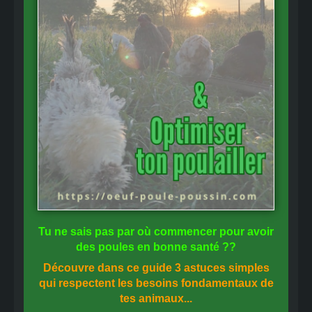
Tu ne sais pas
par où commencer
pour avoir
des
poules en bonne santé
??
Découvre dans ce guide
3 astuces simples
qui respectent les besoins fondamentaux de
tes animaux...