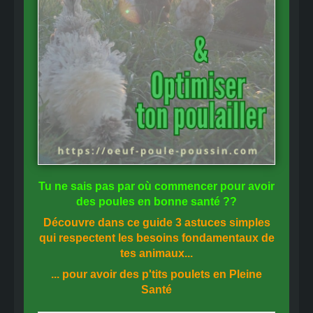
Tu ne sais pas
par où commencer
pour avoir
des
poules en bonne santé
??
Découvre dans ce guide
3 astuces simples
qui respectent les besoins fondamentaux de
tes animaux...
... pour avoir des p'tits poulets en
Pleine
Santé