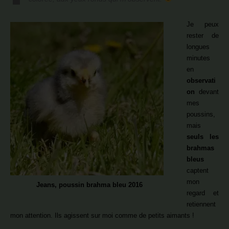
Je peux
rester de
longues
minutes
en
observati
on
devant
mes
poussins,
mais
seuls les
brahmas
bleus
captent
mon
Jeans, poussin brahma bleu 2016
regard et
retiennent
mon attention. Ils agissent sur moi comme de petits aimants !