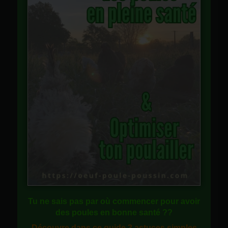
Tu ne sais pas
par où commencer
pour avoir
des
poules en bonne santé
??
Découvre dans ce guide
3 astuces simples