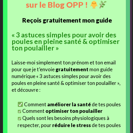
sur le Blog OPP !
animent
. Merci à Émilie du
Blog de Dalawan
, de nous avoir proposé
ce sujet très ouvert.
Reçois gratuitement mon guide
Et vous ? Quelle est votre passion ?
« 3 astuces simples pour avoir des
poules en pleine santé & optimiser
Parlez-en dans les commentaires
, ou bien mieux,
participez à la
ton poulailler »
Cavalcade
!!
J’ai hâte de vous lire
Laisse-moi simplement ton prénom et ton email
pour que je t’envoie
gratuitement
mon guide
numérique « 3 astuces simples pour avoir des
j'aime
poules en pleine santé & optimiser ton poulailler »,
Facebook
et découvre :
Comment
améliorer la santé
de tes poules
J’aime ça :
Comment
optimiser ton poulailler
Quels sont les besoins physiologiques à
respecter, pour
réduire le stress
de tes poules