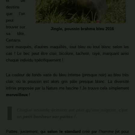
et de
dessins
que l’on
peut
trouver sur
Jingle, poussin brahma bleu 2016
sa tête.
Certains
sont masqués, d’autres maquillés, tout bleu ou tout blanc selon les
cas ! Le bec peut être clair, bicolore, tacheté, rayé, marquant ainsi
chaque individu spécifiquement !
La couleur de fonds varie du bleu intense (presque noir) au bleu très
clair, où le poussin est alors gris pâle presque blanc. La diversité
infinie proposée par la Nature me fascine ! Je trouve cela simplement
merveilleux
!
Chaque nouvelle éclosion est plus qu’une surprise, c’est
un
petit bonheur sur pattes
!
Pattes, justement, qui
selon le standard
créé par l’homme (et pour