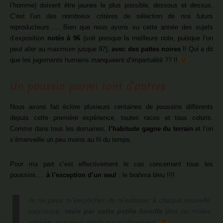
l’homme) doivent être jaunes le plus possible, dessous et dessus.
C’est l’un des nombreux critères de sélection de nos futurs
reproducteurs….. Bien que nous ayons vu cette année des sujets
d’exposition
notés à 96
(soit presque la meilleure note, puisque l’on
peut aller au maximum jusque 97),
avec des pattes noires
!! Qui a dit
que les jugements humains manquaient d’impartialité ?? !!
Un poussin parmi tant d’autres
Nous avons fait éclore plusieurs centaines de poussins différents
depuis cette première expérience, toutes races et tous coloris.
Comme dans tous les domaines,
l’habitude gagne du terrain
et l’on
s’émerveille un peu moins au fil du temps.
Pour ma part c’est effectivement le cas concernant tous les
poussins….
à l’exception d’un seul
: le brahma bleu !!!!
Je ne peux m’empêcher de m’extasier à chaque nouvelle
naissance,
ravie par cette petite bouille
plus ou moins
colorée, aux yeux ronds qui m’observent.