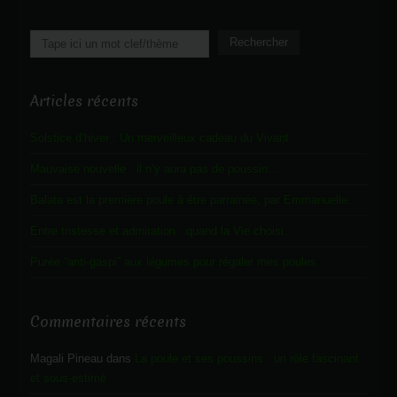
Rechercher
Rechercher
Articles récents
Solstice d’hiver : Un merveilleux cadeau du Vivant
Mauvaise nouvelle : il n’y aura pas de poussin…
Balata est la première poule à être parrainée, par Emmanuelle.
Entre tristesse et admiration : quand la Vie choisi.
Purée “anti-gaspi” aux légumes pour régaler mes poules
Commentaires récents
Magali Pineau
dans
La poule et ses poussins : un rôle fascinant
et sous-estimé