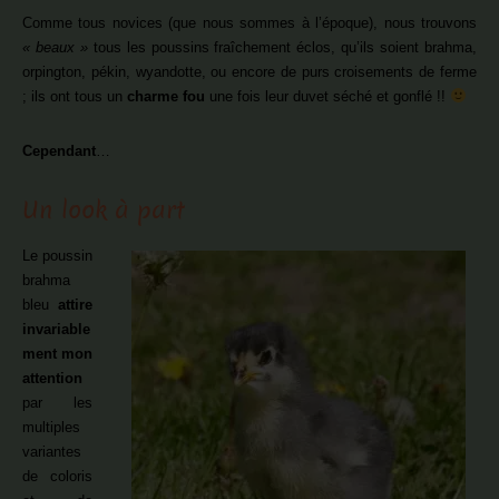
Comme tous novices (que nous sommes à l’époque), nous trouvons
« beaux »
tous les poussins fraîchement éclos, qu’ils soient brahma,
orpington, pékin, wyandotte, ou encore de purs croisements de ferme
; ils ont tous un
charme fou
une fois leur duvet séché et gonflé !!
Cependant
…
Un look à part
Le poussin
brahma
bleu
attire
invariable
ment mon
attention
par les
multiples
variantes
de coloris