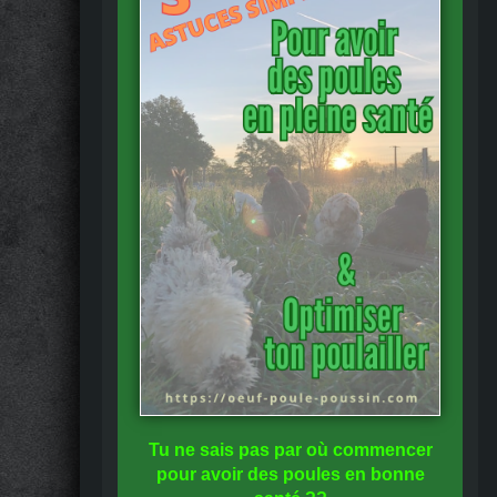
Tu ne sais pas
par où commencer
pour avoir des
poules en bonne