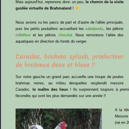
Mais aujourd’hui, reprenons donc un peu,
le chemin de la visite
guidée virtuelle de Brahmaland
!
Nous avions vu les parcs de part et d’autre de l’allée principale,
puis les petits poulaillers accueillant les
sabelpoots
, les pékins
millefleur
et les pékins
chocolat
. Nous remontons l’allée des
aquatiques en direction du fonds du verger.
Caradoc, brahma splash, producteur
de brahmas doux et bleus !!
Sur notre gauche un grand parc accueille une troupe de poules
brahmas noires, au milieu desquelles resplendit messire
Caradoc
,
le maître des lieux
! Ils surprennent toujours à prem
fécondés qui sont les plus demandés sur une année !!
A la tê
Messir
(né en 