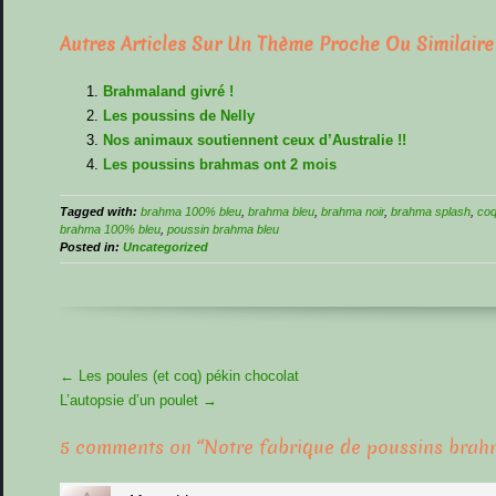
Autres Articles Sur Un Thème Proche Ou Similaire
Brahmaland givré !
Les poussins de Nelly
Nos animaux soutiennent ceux d’Australie !!
Les poussins brahmas ont 2 mois
Tagged with:
brahma 100% bleu
,
brahma bleu
,
brahma noir
,
brahma splash
,
coq
brahma 100% bleu
,
poussin brahma bleu
Posted in:
Uncategorized
More
←
Les poules (et coq) pékin chocolat
Articles
L’autopsie d’un poulet
→
5 comments on “
Notre fabrique de poussins brah