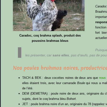
Caradoc
Braahmal
import
respons
fonction
fort bi
Caradoc, coq brahma splash, produit des
actuelle
poussins brahmas bleus
Puisque
les présenter, car
sans elles
, pas d’œufs, pas de pou
Nos poules brahmas noires, productric
TACH & BEK : deux cocottes noires de deux ans que
nous 
elles étaient trois, avec leur camarade
Boule
qui nous a malh
de l’été.
DEM (DEMETRA) : poule noire de deux ans, originaire du ch
sujets, dont le coq brahma bleu
Bohort
.
JET : poule brahma noire d’un an, originaire du 78 (rappelez 