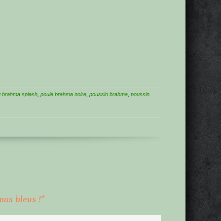
 brahma splash
,
poule brahma noire
,
poussin brahma
,
poussin
mas bleus !
”