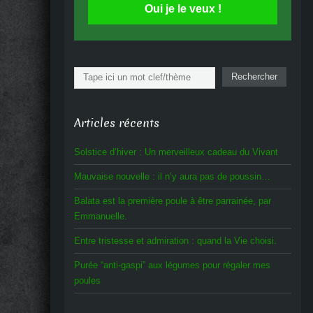
Oui je le veux !
Rechercher
Rechercher
Articles récents
Solstice d’hiver : Un merveilleux cadeau du Vivant
Mauvaise nouvelle : il n’y aura pas de poussin…
Balata est la première poule à être parrainée, par
Emmanuelle.
Entre tristesse et admiration : quand la Vie choisi.
Purée “anti-gaspi” aux légumes pour régaler mes
poules