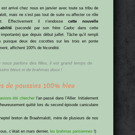
est arrivé chez nous en janvier avec toute sa tribu de
ott, mais ne s’est pas tout de suite vu affecter ce rôle
ant. Effectivement il n’endosse
cette nouvelle
abilité
(secondé par son frère
Cadoc
dans cette
 importante) que depuis début juillet. Tâche qu’il rempli
en puisque deux des cocottes sur les trois en ponte
ment, affichent 100% de fécondité.
 nous parlons des filles, il est grand temps de
ssins bleus ni de brahmas doux !
es de poussins 100% bleu
avions été chercher
l’an passé dans l’Allier. Initialement
eureusement quitté lors du second épisode caniculaire
eptel breton de Braahmalott, mère de plusieurs de nos
vous, c’était en mars dernier,
les brahmas parisiennes
!)